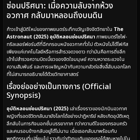
ซ่อนปริศนา: เมื่อความลับจากห้วง
อวกาศ กลับมาหลอนถึงบนดิน
ก้าวเข้าสู่มิติใหม่ของภาพยนตร์ระทึกขวัญเชิงจิตวิทยาใน
The
Astronaut (2025) อุบัติหลอนซ่อนปริศนา
ภาพยนตร์ไซไฟ-
ทริลเลอร์ฟอร์มดีที่ฉีกกรอบหนังอวกาศทั่วไป ตัวหนังไม่ได้โฟกัส
เพียงแค่เทคโนโลยีหรือการสำรวจดวงดาว ทว่ามันคือการดิ่งลึก
เข้าไปสำรวจความบิดเบี้ยวของจิตใจมนุษย์ ความหวาดระแวงใน
ความสัมพันธ์ และการเผชิญหน้ากับความกลัวต่อสิ่งลี้ลับนอกโลก
ที่ไม่สามารถอธิบายได้ด้วยวิทยาศาสตร์
เรื่องย่ออย่างเป็นทางการ (Official
Synopsis)
อุบัติหลอนซ่อนปริศนา (2025)
เล่าเรื่องราวของนักบินอวกาศ
หญิงที่รอดชีวิตกลับมายังโลกได้อย่างปาฏิหาริย์ หลังเกิดอุบัติเหตุ
ลึกลับในภารกิจนอกชั้นบรรยากาศ ทว่าความดีใจของครอบครัว
และคนรอบข้างกลับอยู่ได้ไม่นาน เมื่อเธอกลับมาพร้อมกับ
พฤติกรรมที่เปลี่ยนไป ราวกับว่าตัวตนเดิมของเธอได้สูญหายไปใน