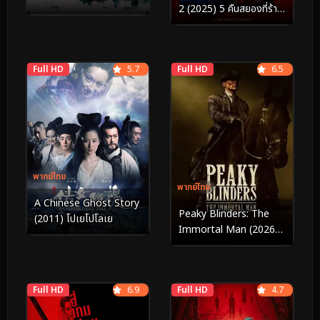
2 (2025) 5 คืนสยองที่ร้าน
เฟรดดี้ 2
Full HD
5.7
Full HD
6.5
พากย์ไทย
พากย์ไทย
A Chinese Ghost Story
Peaky Blinders: The
(2011) โปเยโปโลเย
Immortal Man (2026)
พีกี้ ไบลน์เดอร์ส: ชายผู้เป็น
อมตะ
Full HD
6.9
Full HD
4.7