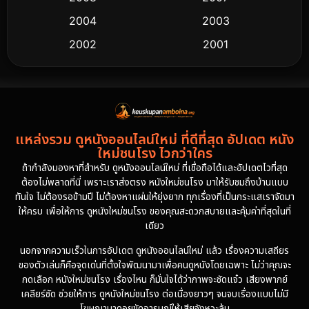
2004
2003
2002
2001
2000
1997
1994
1993
1992
1991
แหล่งรวม ดูหนังออนไลน์ใหม่ ที่ดีที่สุด อัปเดต หนัง
1986
1985
ใหม่ชนโรง ไวกว่าใคร
1981
1978
ถ้ากำลังมองหาที่สำหรับ ดูหนังออนไลน์ใหม่ ที่เชื่อถือได้และอัปเดตไวที่สุด
ต้องไม่พลาดที่นี่ เพราะเราส่งตรง หนังใหม่ชนโรง มาให้รับชมถึงบ้านแบบ
1974
ทันใจ ไม่ต้องรอข้ามปี ไม่ต้องหาแผ่นให้ยุ่งยาก ทุกเรื่องที่เป็นกระแสเราจัดมา
ให้ครบ เพื่อให้การ ดูหนังใหม่ชนโรง ของคุณสะดวกสบายและคุ้มค่าที่สุดในที่
เดียว
นอกจากความเร็วในการอัปเดต ดูหนังออนไลน์ใหม่ แล้ว เรื่องความเสถียร
ของตัวเล่นก็คือจุดเด่นที่ตั้งใจพัฒนามาเพื่อคนดูหนังโดยเฉพาะ ไม่ว่าคุณจะ
กดเลือก หนังใหม่ชนโรง เรื่องไหน ก็มั่นใจได้ว่าภาพจะชัดแจ๋ว เสียงพากย์
เคลียร์ชัด ช่วยให้การ ดูหนังใหม่ชนโรง ต่อเนื่องยาวๆ จนจบเรื่องแบบไม่มี
โฆษณามาคอยขัดอารมณ์ให้เสียจังหวะลุ้น