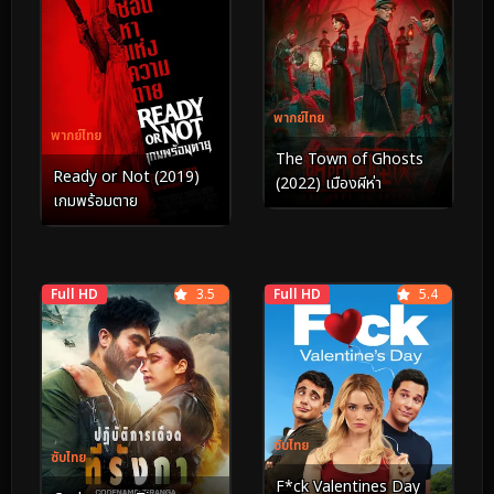
พากย์ไทย
พากย์ไทย
The Town of Ghosts
Ready or Not (2019)
(2022) เมืองผีห่า
เกมพร้อมตาย
Full HD
3.5
Full HD
5.4
ซับไทย
ซับไทย
F*ck Valentines Day