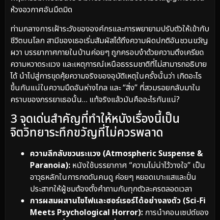
ห้วงอวกาศอันมืดมิด
ท่ามกลางการเฝ้าระวังขององค์กรและการพยายามปรับตัวให้เข้ากับ
ชีวิตบนโลก สามีของเธอเริ่มสัมผัสได้ถึงความผิดปกติอันชวนขวัญ
ผวา บรรยากาศภายในบ้านค่อยๆ ถูกครอบงำด้วยความตึงเครียด
ความหวาดระแวง และเหตุการณ์เหนือธรรมชาติที่ไม่สามารถอธิบาย
ได้ นำไปสู่การขุดคุ้ยความจริงของอุบัติเหตุในครั้งนั้นว่า เกิดอะไร
ขึ้นกันแน่ในความมืดอันห่างไกล และ “สิ่ง” ที่สวมรอยกลับมาใน
คราบของภรรยาเธอนั้น… แท้จริงแล้วมันคืออะไรกันแน่?
3 จุดเด่นสำคัญที่ทำให้หนังเรื่องนี้เป็น
จิตวิทยาระทึกขวัญที่ไม่ควรพลาด
ความลึกลับชวนระแวง (Atmospheric Suspense &
Paranoia):
หนังใช้บรรยากาศ “ความไม่น่าไว้วางใจ” เป็น
อาวุธหลักในการกดดันคนดู ค่อยๆ หยอดเบาะแสและปั่น
ประสาทให้ผู้ชมต้องตั้งคำถามกับทุกตัวละครตลอดเวลา
การผสมผสานไซไฟและฮอร์เรอร์ได้อย่างลงตัว (Sci-Fi
Meets Psychological Horror):
การนำคอนเซปต์ของ