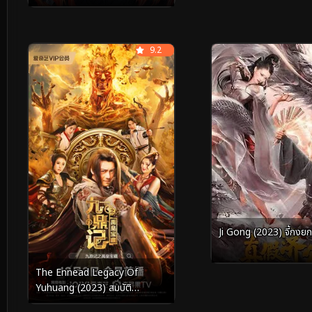
สวรรค์
Full HD
9.2
Full HD
ซับไทย
Ji Gong (2023) จี้กงย
ซับไทย
The Ennead Legacy Of
Yuhuang (2023) สมบัติ
จักรพรรดิ