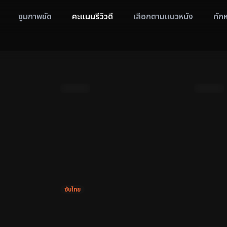
ซูมภาพชัด
คะแนนรีวิวดี
เลือกตามแนวหนัง
ทัก
9.6
Full HD
9.5
Full HD
ซับไทย
Pursuit (2023) ปฏิบัติการล่าระห่ำ
gbai