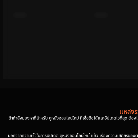
ซับไทย
ซับไทย
Taiping Zhen Strange Tales
Lei Zhenzi Of The C
(2026) เรื่องเล่าลึกลับตำบลไท่ผิง
Gods (2023) เหลยเจิ้นจื่
เทพสายฟ้า
แหล่งรว
ถ้ากำลังมองหาที่สำหรับ ดูหนังออนไลน์ใหม่ ที่เชื่อถือได้และอัปเดตไวที่สุด ต้อ
นอกจากความเร็วในการอัปเดต ดูหนังออนไลน์ใหม่ แล้ว เรื่องความเสถียรของตัวเล่