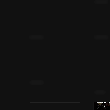
2026)
เสียงโรง
างไป๋ 2
Detecti
(2025) แก
9.3
Full HD
9.3
Full HD
พากย์ไทย
25)
The Legend of Herring
ซับไทย
(2022) ตำนานปลาแฮร์ริ่ง
Guansha
(2025) กว