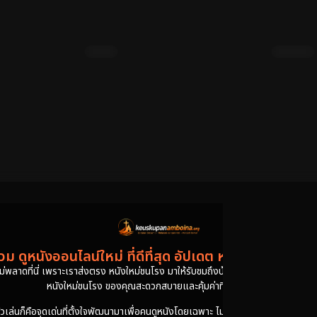
ซับไทย
พากย์ไทย
reation
อ วีรบุรุษ
The Godfather of Northeast
Brother
China (2022) เจ้าพ่อเดือด
Extermina
เตา: ขจั
Previous
1
2
3
4
5
Next
ม ดูหนังออนไลน์ใหม่ ที่ดีที่สุด อัปเดต หนังใหม่ชนโรง ไ
งไม่พลาดที่นี่ เพราะเราส่งตรง หนังใหม่ชนโรง มาให้รับชมถึงบ้านแบบทันใจ ไม่ต้องรอข้าม
หนังใหม่ชนโรง ของคุณสะดวกสบายและคุ้มค่าที่สุดในที่เดียว
นก็คือจุดเด่นที่ตั้งใจพัฒนามาเพื่อคนดูหนังโดยเฉพาะ ไม่ว่าคุณจะกดเลือก หนังใหม่ชน