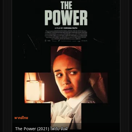
พากย์ไทย
The Power (2021) ไฟดับ จับผี