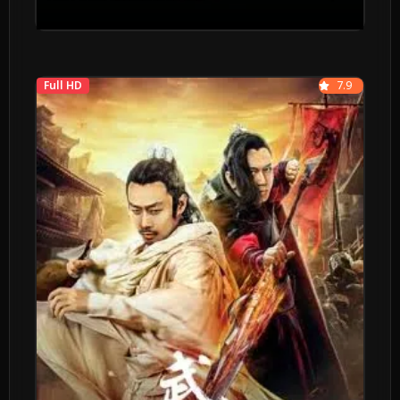
Full HD
7.9