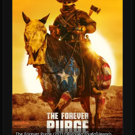
พากย์ไทย
The Forever Purge (2021) คืนอำมหิต อำมหิตไม่หยุดฆ่า