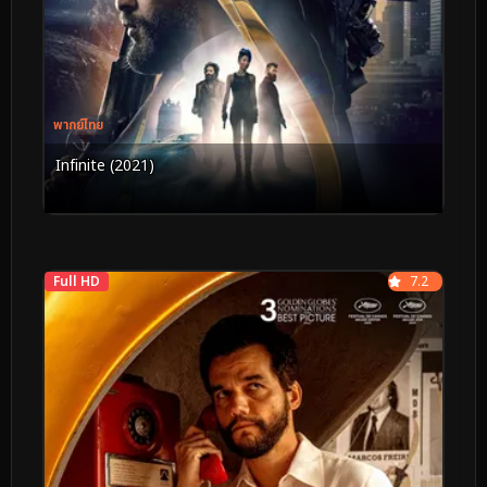
พากย์ไทย
Infinite (2021)
Full HD
7.2