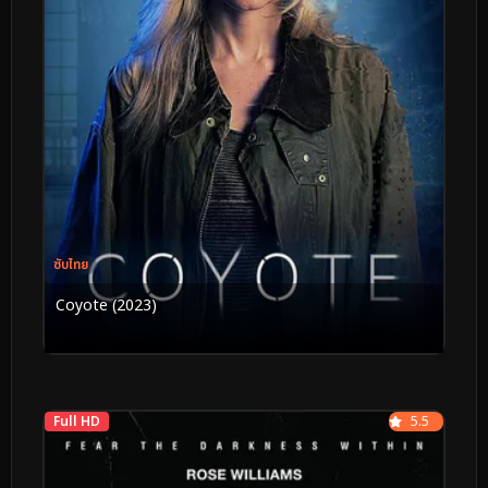
ซับไทย
Coyote (2023)
Full HD
5.5