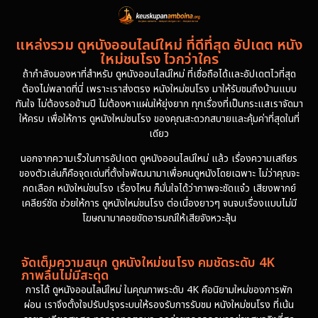
แหล่งรวม ดูหนังออนไลน์ใหม่ ที่ดีที่สุด อัปเดต หนัง
ใหม่ชนโรง ไวกว่าใคร
ถ้ากำลังมองหาที่สำหรับ ดูหนังออนไลน์ใหม่ ที่เชื่อถือได้และอัปเดตไวที่สุด
ต้องไม่พลาดที่นี่ เพราะเราส่งตรง หนังใหม่ชนโรง มาให้รับชมถึงบ้านแบบ
ทันใจ ไม่ต้องรอข้ามปี ไม่ต้องหาแผ่นให้ยุ่งยาก ทุกเรื่องที่เป็นกระแสเราจัดมา
ให้ครบ เพื่อให้การ ดูหนังใหม่ชนโรง ของคุณสะดวกสบายและคุ้มค่าที่สุดในที่
เดียว
นอกจากความเร็วในการอัปเดต ดูหนังออนไลน์ใหม่ แล้ว เรื่องความเสถียร
ของตัวเล่นก็คือจุดเด่นที่ตั้งใจพัฒนามาเพื่อคนดูหนังโดยเฉพาะ ไม่ว่าคุณจะ
กดเลือก หนังใหม่ชนโรง เรื่องไหน ก็มั่นใจได้ว่าภาพจะชัดแจ๋ว เสียงพากย์
เคลียร์ชัด ช่วยให้การ ดูหนังใหม่ชนโรง ต่อเนื่องยาวๆ จนจบเรื่องแบบไม่มี
โฆษณามาคอยขัดอารมณ์ให้เสียจังหวะลุ้น
จัดเต็มความสนุก ดูหนังใหม่ชนโรง คมชัดระดับ 4K
ภาพลื่นไม่มีสะดุด
การได้ ดูหนังออนไลน์ใหม่ ในคุณภาพระดับ 4K คือนิยามใหม่ของการพัก
ผ่อน เราจึงตั้งใจปรับปรุงระบบให้รองรับการรับชม หนังใหม่ชนโรง ที่เน้น