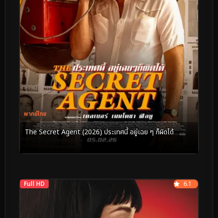
พากย์ไทย
The Secret Agent (2026) ประเทศนี้ อยู่เฉย ๆ ก็ผิดได้
Full HD
6.1