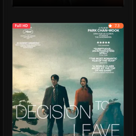
Full HD
7.3