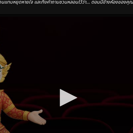
จนแทบหยุดหายใจ และทิ้งคำถามชวนหลอนไว้ว่า… ตอนนี้ข้างห้องของคุณก