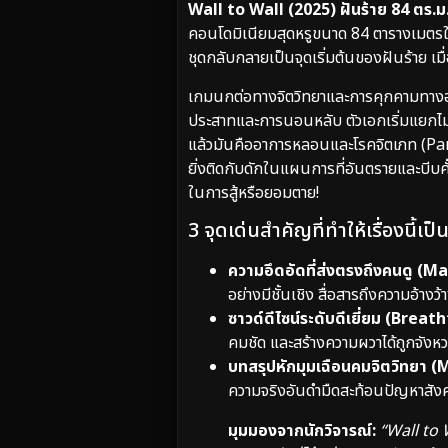
Wall to Wall (2025) ฝันร้าย 84 ตร.ม
คอนโดมิเนียมสุดหรูขนาด 84 ตารางเมตรใจก
ชุดกลับกลายเป็นจุดเริ่มต้นของฝันร้าย เ
เกมนกต่อทางจิตวิทยาและการคุกคามทางอารม
ประสาทและการนอนหลับ ตัวเอกเริ่มแยกไม่ออก
แล้วมันคืออาการหลอนและโรคจิตเภท (Para
ยิ่งติดกับดักในแผนการที่อันตรายและบีบค
ในการสู้หรือยอมตาย!
3 จุดเด่นสำคัญที่ทำให้เรื่องนี้เ
ความอึดอัดที่ส่งตรงถึงคนดู 
อย่างมีชั้นเชิง สื่อสารถึงความอ้าง
ซาวด์ดีไซน์ระดับดีเยี่ยม (Bre
คมชัด และสร้างความผวาได้ถูกจังหว
บทสรุปหักมุมเฉือนคมจิตวิทยา 
ความจริงอันดำมืดสะท้อนปัญหาสังค
มุมมองจากนักวิจารณ์:
“Wall to 