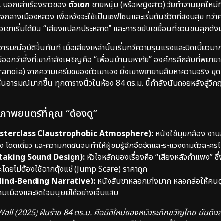
.
บอกเล่าเรื่องราวของ
ตัวเอก
ชายหนุ่ม (หรือหญิงสาว) วัยทำงานยุคใหม่ที่เพิ
ลางเมืองหลวง เพื่อหวังจะใช้เป็นเซฟโซนและเริ่มต้นชีวิตที่สงบสุข ทว่
มื่อเขาเริ่มได้ยิน “เสียงแปลกประหลาด” และการขยับเขยื้อนที่ชวนขนลุกด
ณ์อุบัติขึ้นทันที เมื่อเสียงเหล่านั้นเริ่มทวีความรุนแรงและบิดเบี้ยวม
ว่าสิ่งที่เขากำลังเผชิญคือ “เพื่อนบ้านมหาภัย” องค์กรลึกลับที่พยายามจะ
noia) จากความเครียดของตัวเขาเอง ยิ่งเขาพยายามสืบหาความจริง ขุดเจ
ั้นอารมณ์มากขึ้น ทุกตารางนิ้วในห้อง 84 ตร.ม. นี้กำลังนับถอยหลังสู่ว
ป็นภาพยนตร์ที่คุณ “ต้องดู”
(Masterclass Claustrophobic Atmosphere):
หนังใช้มุมกล้อง งานภ
ว้าง โดดเดี่ยว และความกดดันจนทำให้ผู้ชมรู้สึกอึดอัดและระแวงตามตัวละคร
athtaking Sound Design):
หัวใจหลักของเรื่องคือ “เสียงหลังกำแพง” 
ะโดยไม่ต้องใช้ฉากตุ้งแช่ (Jump Scare) ราคาถูก
(Mind-Bending Narrative):
หนังสับขาหลอกเก่งมาก หลอกล่อให้คนดู
มเมืองและจิตใจมนุษย์ได้อย่างเจ็บแสบ
Wall (2025) ฝันร้าย 84 ตร.ม. คือมิติใหม่ของหนังระทึกขวัญไทย มั