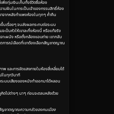
่งทุ่มเงินเก็บทั้งชีวิตซื้อห้อง
าความฝันในการเป็นเจ้าของกรรมสิทธิ์ห้อง
ังมาจากหลังกำแพงห้องในทุกๆ ค่ำคืน
ากขึ้นเรื่อยๆ จนส่งผลกระทบต่อระบบ
ปั่นหัวให้เขาละทิ้งห้องนี้ หรือแท้จริง
าะผนัง หรือตั้งกล้องแอบถ่าย เขากลับ
ิกฤตการณ์เลือดที่เขาต้องเลือกสัญชาตญาณ
าพ และการจัดแสงภายในห้องสี่เหลี่ยมได้
ไปในทุกวินาที
ซึ่งระบบเสียงของหนังทำออกมาได้หลอน
คิดไปต่างๆ นาๆ ก่อนจะตลบหลังด้วย
นดึงสัญชาตญาณความกลัวของคนเมือง