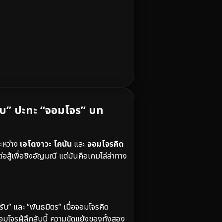
ืบ” ปะทะ “จอมโจร” บท
ะหว่าง
เอโดงาวะ โคนัน
และ
จอมโจรคิด
ต่อสู้เพื่อชิงอัญมณี แต่มันคือเกมไล่ล่าทาง
ปรับ” และ “พันธมิตร” เมื่อจอมโจรคิด
จรผู้ลึกลับนี้ ความขัดแย้งของทั้งสอง