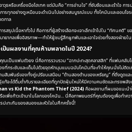
าวุธหรือเครื่องมือไฮเทค แต่มันคือ “การอ่านใจ” ที่ซับซ้อนและเร้าใจ การ
การทุกอย่างดูเหมือนจะดำเนินไปอย่างสมบูรณ์แบบ ทั้งโคนันและจอมโจรค
ลอดกาล
การสรุปเนื้อหาทั่วไป คือการที่ผู้สร้างเลือกจะเจาะลึกเข้าไปใน “ทัศนคติ
งมายากลเพื่ออิสรภาพ—ทำให้ผู้ชมรู้สึกผูกพันและเอาใจช่วยทั้งสองฝ่ายใน
งเป็นผลงานที่คุณห้ามพลาดในปี 2024?
ุณเป็นแฟนตัวยง นี่คือการรวบรวม “ฉากปะทะสุดคลาสสิก” ที่แฟนคลั
่องที่กระชับและเต็มไปด้วยจุดหักมุมแบบฉบับโคนันที่จะทำให้คุณนั่งไม่ติดเก้
มสัมพันธ์ของทั้งคู่เปรียบเสมือน “ด้านสองด้านของเหรียญ” ที่ดึงดูดและผ
แท้จะได้ดื่มด่ำกับรายละเอียดที่ถูกปัดฝุ่นใหม่ให้มีความคมชัดและทรงพลังก
nan vs Kid the Phantom Thief (2024)
คือผลงานที่ผมขอแนะนำใ
รือเพิ่งก้าวเข้ามาในโลกของโคนัน… นี่คือภาพยนตร์ที่คุณต้องดูเพื่อทำค
ับการปะทะกันของสมองและหัวใจในศึกครั้งนี้!