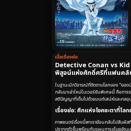
เนื้อเรื่องย่อ
Detective Conan vs Kid 
พิสูจน์แห่งศักดิ์ศรีที่แฟนคล
ในฐานะนักวิจารณ์ที่ติดตามโลกของ “ยอด
กลับมาเล่าใหม่ในเวอร์ชันพิเศษนี้ คือการรว
สติปัญญาที่เต็มไปด้วยมนต์เสน่ห์และกลอุ
เรื่องย่อ: ศึกแห่งโชคชะตาที่โลก
ภาพยนตร์เรื่องนี้พาเราย้อนกลับไปสัมผัสถึ
ปรากฏตัวขึ้นพร้อมกับแผนการขโมยอัญมณีล