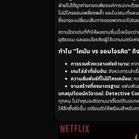
ฝ่ายไม่ได้ถูกถ่ายทอดเพียงแค่การปะทะด้วยอ
ไม่มีใครยอมเพลี่ยงพล้ำ และในขณะที่แผน
ซึ่งอาจจะเปลี่ยนเส้นทางของพวกเขาไปต
ความโดดเด่นที่ทำให้ผลงานชิ้นนี้เหนือกว่า
ยุติธรรม และจอมโจรคิดผู้ใช้เวทมนตร์แห่
ทำไม “โคนัน vs จอมโจรคิด” ถึ
การรวมห้วงเวลาแห่งตำนาน:
หากค
เกมไล่ล่าที่เข้มข้น:
จังหวะการเล่าเรื
ความสัมพันธ์ที่ไม่มีใครเหมือน:
ควา
งานสร้างที่คงมาตรฐาน:
แฟนพันธุ์
บทสรุปโดยนักวิจารณ์:
Detective Co
ทุกคน ไม่ว่าคุณจะติดตามมาตั้งแต่วันแรกห
ให้ลึกซึ้งยิ่งขึ้น เตรียมตัวให้พร้อมสำหร