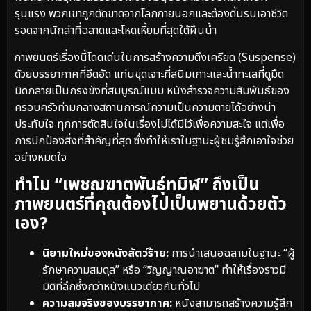
รุนแรง พวกเขาถูกตัดขาดจากโลกภายนอกและต้องดิ้นรนเอาชีวิต
รอดจากนักล่าที่ฉลาดและโหดเหี้ยมที่สุดใต้ผืนน้ำ
ภาพยนตร์เรื่องนี้โดดเด่นในการสร้างความตึงเครียด (Suspense)
ด้วยบรรยากาศที่อึดอัด แท่นขุดเจาะที่สนิมเกาะและน้ำทะเลที่ดูมืด
มิดกลายเป็นกรงขังที่สมบูรณ์แบบ หนังสำรวจความสัมพันธ์ของ
ครอบครัวท่ามกลางสถานการณ์ความเป็นความตายได้อย่างน่า
ประทับใจ ทุกการตัดสินใจในเรื่องไม่ได้มีไว้เพื่อความสะใจ แต่เพื่อ
การปกป้องสิ่งที่สำคัญที่สุด ซึ่งทำให้เราในฐานะผู้ชมรู้สึกเอาใจช่วย
อย่างหมดใจ
ทำไม “เพชฌฆาตพันธุ์ทมิฬ” ถึงเป็น
ภาพยนตร์ที่คุณต้องไปเป็นพยานด้วยตัว
เอง?
นิยามใหม่ของหนังสัตว์ร้าย:
การนำเสนอฉลามในฐานะ “ผู้
รักษาความสมดุล” หรือ “วิญญาณอาฆาต” ทำให้เรื่องราวมี
มิติที่ลึกซึ้งกว่าหนังแนวเดียวกันทั่วไป
ความสมจริงของบรรยากาศ:
หนังสามารถสร้างความรู้สึก