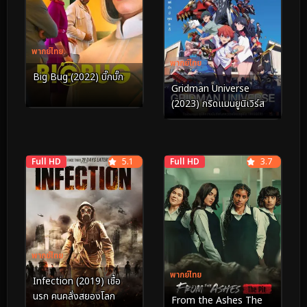
พากย์ไทย
พากย์ไทย
Big Bug (2022) บิ๊กบั๊ก
Gridman Universe
(2023) กริดแมนยูนิเวิร์ส
Full HD
5.1
Full HD
3.7
พากย์ไทย
พากย์ไทย
Infection (2019) เชื้อ
นรก คนคลั่งสยองโลก
From the Ashes The