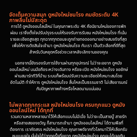
จัดเต็มความสนุก ดูหนังใหม่ชนโรง คมชัดระดับ 4K
ภาพลื่นไม่มีสะดุด
การได้ ดูหนังออนไลน์ใหม่ ในคุณภาพระดับ 4K คือนิยามใหม่ของการพัก
ผ่อน เราจึงตั้งใจปรับปรุงระบบให้รองรับการรับชม หนังใหม่ชนโรง ที่เน้น
รายละเอียดสูงสุด ทุกฉากทุกตอนจะถูกถ่ายทอดออกมาอย่างสมจริงที่สุด
เพื่อให้การตัดสินใจเข้ามา ดูหนังใหม่ชนโรง กับเรา เป็นตัวเลือกที่ดีที่สุด
สำหรับวันหยุดหรือช่วงเวลาหลังเลิกงานของคุณ
นอกจากนี้ยังรองรับการใช้งานผ่านทุกอุปกรณ์ ไม่ว่าจะอยาก ดูหนัง
ออนไลน์ใหม่ บนมือถือระหว่างเดินทาง หรือจะเปิด หนังใหม่ชนโรง จอยักษ์
ผ่านสมาร์ททีวีที่บ้าน ระบบก็พร้อมปรับความละเอียดให้เหมาะสมโดย
อัตโนมัติ ทำให้การ ดูหนังใหม่ชนโรง ลื่นไหลเป็นธรรมชาติ ไม่เสียอารมณ์
กับปัญหาภาพค้างหรือโหลดนานแน่นอน
ไม่พลาดทุกกระแส หนังใหม่ชนโรง ครบทุกแนว ดูหนัง
ออนไลน์ใหม่ ได้ทุกที่
รวมความหลากหลายมาไว้ให้เลือกแบบไม่มีเบื่อ ไม่ว่าจะเป็นสายบู๊ สายรัก
หรือสายสยองขวัญ ก็สามารถเข้ามา ดูหนังออนไลน์ใหม่ ได้ตามฟีลที่
ต้องการ เราคัดสรร หนังใหม่ชนโรง คุณภาพดีจากทั่วโลกมาไว้ให้เลือกรับ
ชมแบบจุใจ มั่นใจได้ว่าทุกครั้งที่อยาก ดูหนังใหม่ชนโรง คุณจะได้เจอกับ