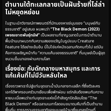
ตำนานใต้ทะเลกลายเป็นฝันร้ายที่ไล่ล่า
ไม่หยุดหย่อน
ในฐานะนักวิจารณ์ภาพยนตร์ที่มักมองหาแง่มุมของ “มนุษย์กับ
ธรรมชาติ” อยู่เสมอ ผมพบว่า
“The Black Demon (2023)
เพชฌฆาตพันธุ์ทมิฬ”
เป็นผลงานที่ชาญฉลาดในการนำตำนาน
พื้นบ้านมาผนวกกับความสยองขวัญในรูปแบบ Creature
Feature ได้อย่างเข้มข้น นี่ไม่ใช่แค่หนังฉลามกัดคนทั่วไป แต่มัน
คือการเผชิญหน้ากับ “ความแค้นของธรรมชาติ” ที่มนุษย์เป็นผู้จุด
ชนวนขึ้นมาเองผ่านความโลภ
เรื่องย่อ: กับดักกลางมหาสมุทร และการ
แก้แค้นที่ไม่มีวันหลับใหล
เรื่องราวพาเราไปสู่แท่นขุดเจาะน้ำมันกลางทะเลลึก ที่ซึ่งตัวละคร
เอกได้พาครอบครัวมาเยือนเพื่อพักผ่อน แต่กลับต้องพบกับความ
หายนะเมื่อพบว่าแท่นขุดเจาะแห่งนี้กำลังถูกปิดล้อมโดย “The
Black Demon” หรือฉลามเมกาโลดอนขนาดมหึมาที่เป็นตำนาน
พื้นถิ่น การรุกรานธรรมชาติของมนุษย์นำมาซึ่งบทลงโทษที่