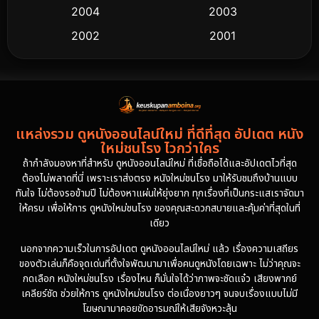
2004
2003
2002
2001
2000
1997
1994
1993
1992
1991
แหล่งรวม ดูหนังออนไลน์ใหม่ ที่ดีที่สุด อัปเดต หนัง
1986
1985
ใหม่ชนโรง ไวกว่าใคร
1981
1978
ถ้ากำลังมองหาที่สำหรับ ดูหนังออนไลน์ใหม่ ที่เชื่อถือได้และอัปเดตไวที่สุด
ต้องไม่พลาดที่นี่ เพราะเราส่งตรง หนังใหม่ชนโรง มาให้รับชมถึงบ้านแบบ
1974
ทันใจ ไม่ต้องรอข้ามปี ไม่ต้องหาแผ่นให้ยุ่งยาก ทุกเรื่องที่เป็นกระแสเราจัดมา
ให้ครบ เพื่อให้การ ดูหนังใหม่ชนโรง ของคุณสะดวกสบายและคุ้มค่าที่สุดในที่
เดียว
นอกจากความเร็วในการอัปเดต ดูหนังออนไลน์ใหม่ แล้ว เรื่องความเสถียร
ของตัวเล่นก็คือจุดเด่นที่ตั้งใจพัฒนามาเพื่อคนดูหนังโดยเฉพาะ ไม่ว่าคุณจะ
กดเลือก หนังใหม่ชนโรง เรื่องไหน ก็มั่นใจได้ว่าภาพจะชัดแจ๋ว เสียงพากย์
เคลียร์ชัด ช่วยให้การ ดูหนังใหม่ชนโรง ต่อเนื่องยาวๆ จนจบเรื่องแบบไม่มี
โฆษณามาคอยขัดอารมณ์ให้เสียจังหวะลุ้น