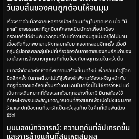
วันจบสิ้นของคนถูกต้อนให้จนมุม
เรื่องราวต่อเนื่องจากเหตุการณ์สะเทือนขวัญในภาคแรก เมื่อ
“มิ
นาส”
ชายธรรมดาที่ถูกบีบให้กลายเป็นนักฆ่าเพื่อปกป้อง
ครอบครัวได้ผ่านพ้นวิกฤตมาได้ แต่ความสงบสุขนั้นอยู่ได้ไม่นาน
เมื่ออดีตที่เขาพยายามฝังกลบกลับมาหลอกหลอนอีกครั้ง เมื่อมี
กลุ่มผู้มีอิทธิพลกลุ่มใหม่ที่เกี่ยวข้องกับการตายของคนรักเก่าของ
เขาต้องการล้างบางทุกคนที่เกี่ยวข้องกับเหตุการณ์ในครั้งนั้น
มินาสจำต้องละทิ้งชีวิตที่พยายามสร้างขึ้นมาใหม่ เพื่อกลับเข้าสู่โลก
มืดอีกครั้ง ในภาคนี้เขาไม่ได้สู้เพียงลำพัง แต่ต้องเผชิญหน้ากับ
ศัตรูที่ฉลาดและโหดเหี้ยมกว่าเดิม เกมในครั้งนี้ไม่ใช่การวิ่งหนี แต่
เป็นการเดินหมากที่ต้องแลกด้วยทุกอย่างที่เขามี มินาสต้องใช้
ทักษะไหวพริบและสัญชาตญาณดิบที่สั่งสมมาเพื่อเปิดโปงแผนการ
ร้ายและปกป้องคนที่เขารักเป็นครั้งสุดท้าย ในศึกที่เดิมพันด้วย
ชีวิต!
มุมมองนักวิจารณ์: ความดุดันที่อัปเกรดขึ้น
และการล้างแค้นที่สมเหตุสมผล