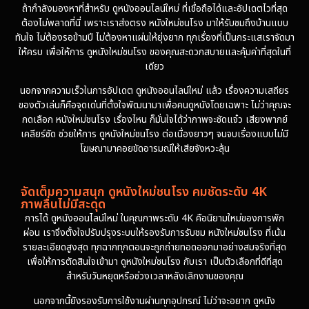
1981
1978
ถ้ากำลังมองหาที่สำหรับ ดูหนังออนไลน์ใหม่ ที่เชื่อถือได้และอัปเดตไวที่สุด
ต้องไม่พลาดที่นี่ เพราะเราส่งตรง หนังใหม่ชนโรง มาให้รับชมถึงบ้านแบบ
1974
ทันใจ ไม่ต้องรอข้ามปี ไม่ต้องหาแผ่นให้ยุ่งยาก ทุกเรื่องที่เป็นกระแสเราจัดมา
ให้ครบ เพื่อให้การ ดูหนังใหม่ชนโรง ของคุณสะดวกสบายและคุ้มค่าที่สุดในที่
เดียว
นอกจากความเร็วในการอัปเดต ดูหนังออนไลน์ใหม่ แล้ว เรื่องความเสถียร
ของตัวเล่นก็คือจุดเด่นที่ตั้งใจพัฒนามาเพื่อคนดูหนังโดยเฉพาะ ไม่ว่าคุณจะ
กดเลือก หนังใหม่ชนโรง เรื่องไหน ก็มั่นใจได้ว่าภาพจะชัดแจ๋ว เสียงพากย์
เคลียร์ชัด ช่วยให้การ ดูหนังใหม่ชนโรง ต่อเนื่องยาวๆ จนจบเรื่องแบบไม่มี
โฆษณามาคอยขัดอารมณ์ให้เสียจังหวะลุ้น
จัดเต็มความสนุก ดูหนังใหม่ชนโรง คมชัดระดับ 4K
ภาพลื่นไม่มีสะดุด
การได้ ดูหนังออนไลน์ใหม่ ในคุณภาพระดับ 4K คือนิยามใหม่ของการพัก
ผ่อน เราจึงตั้งใจปรับปรุงระบบให้รองรับการรับชม หนังใหม่ชนโรง ที่เน้น
รายละเอียดสูงสุด ทุกฉากทุกตอนจะถูกถ่ายทอดออกมาอย่างสมจริงที่สุด
เพื่อให้การตัดสินใจเข้ามา ดูหนังใหม่ชนโรง กับเรา เป็นตัวเลือกที่ดีที่สุด
สำหรับวันหยุดหรือช่วงเวลาหลังเลิกงานของคุณ
นอกจากนี้ยังรองรับการใช้งานผ่านทุกอุปกรณ์ ไม่ว่าจะอยาก ดูหนัง