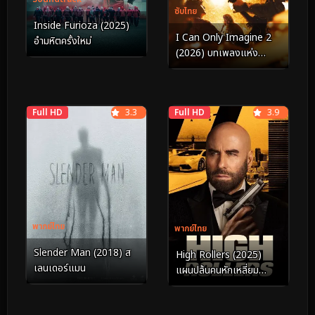
ซับไทย
Inside Furioza (2025)
I Can Only Imagine 2
อำมหิตครั้งใหม่
(2026) บทเพลงแห่ง
ศรัทธา 2​
Full HD
3.3
Full HD
3.9
พากย์ไทย
พากย์ไทย
Slender Man (2018) ส
High Rollers (2025)
เลนเดอร์แมน
แผนปล้นคนหักเหลี่ยม
ทะลวงกาสิโนเดือด