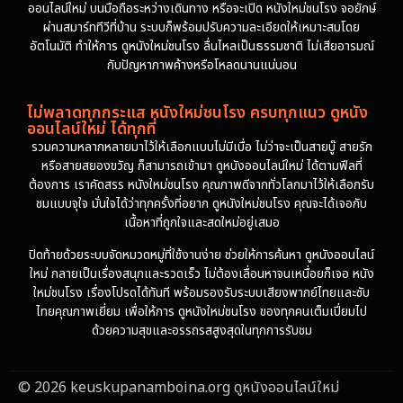
ออนไลน์ใหม่ บนมือถือระหว่างเดินทาง หรือจะเปิด หนังใหม่ชนโรง จอยักษ์
ผ่านสมาร์ททีวีที่บ้าน ระบบก็พร้อมปรับความละเอียดให้เหมาะสมโดย
อัตโนมัติ ทำให้การ ดูหนังใหม่ชนโรง ลื่นไหลเป็นธรรมชาติ ไม่เสียอารมณ์
กับปัญหาภาพค้างหรือโหลดนานแน่นอน
ไม่พลาดทุกกระแส หนังใหม่ชนโรง ครบทุกแนว ดูหนัง
ออนไลน์ใหม่ ได้ทุกที่
รวมความหลากหลายมาไว้ให้เลือกแบบไม่มีเบื่อ ไม่ว่าจะเป็นสายบู๊ สายรัก
หรือสายสยองขวัญ ก็สามารถเข้ามา ดูหนังออนไลน์ใหม่ ได้ตามฟีลที่
ต้องการ เราคัดสรร หนังใหม่ชนโรง คุณภาพดีจากทั่วโลกมาไว้ให้เลือกรับ
ชมแบบจุใจ มั่นใจได้ว่าทุกครั้งที่อยาก ดูหนังใหม่ชนโรง คุณจะได้เจอกับ
เนื้อหาที่ถูกใจและสดใหม่อยู่เสมอ
ปิดท้ายด้วยระบบจัดหมวดหมู่ที่ใช้งานง่าย ช่วยให้การค้นหา ดูหนังออนไลน์
ใหม่ กลายเป็นเรื่องสนุกและรวดเร็ว ไม่ต้องเลื่อนหาจนเหนื่อยก็เจอ หนัง
ใหม่ชนโรง เรื่องโปรดได้ทันที พร้อมรองรับระบบเสียงพากย์ไทยและซับ
ไทยคุณภาพเยี่ยม เพื่อให้การ ดูหนังใหม่ชนโรง ของทุกคนเต็มเปี่ยมไป
ด้วยความสุขและอรรถรสสูงสุดในทุกการรับชม
© 2026 keuskupanamboina.org ดูหนังออนไลน์ใหม่