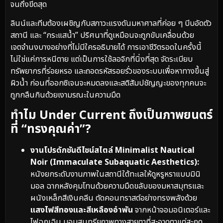
จนถึงขีดสุด
ลินน์และทีมต้องเผชิญกับสภาวะแรงดันมหาศาลที่ค่อย ๆ บีบอัดตัว
สถานี และ “กระแสน้ำ” ปริศนาที่ดูเหมือนจะถูกขับเคลื่อนด้วย
เจตจำนงบางอย่างที่ไม่มีใครอธิบายได้ การเอาชีวิตรอดในครั้งนี้
ไม่ใช่แค่การหนีตาย แต่เป็นการใช้ลอจิกที่นิ่งที่สุด จัดระเบียบ
ทรัพยากรที่ร่อยหรอ และถอดรหัสรอยรั่วของระบบเพื่อหาทางขึ้นสู่
ผิวน้ำ ก่อนที่ออกซิเจนจะหมดลงและสติสัมปชัญญะของทุกคนจะ
ถูกกลืนกินด้วยเงามรณะในความมืด
ทำไม Under Current ถึงเป็นภาพยนตร์
ที่ “ทรงคุณค่า”?
งานโปรดักชันดีไซน์สไตล์ Minimalist Nautical
Noir (Immaculate Subaquatic Aesthetics):
หนังยกระดับงานภาพในสถานีใต้ทะเลให้ดูหรูหราแบบมินิ
มอล ฉากหลังคุมโทนด้วยความมืดขลับของมหาสมุทรและ
ผนังเหล็กสีเงินคลีน ตัดคอนทราสต์อย่างทรงพลังด้วย
แสงไฟสีทองและสีเหลืองอำพัน
จากหน้าจอมอนิเตอร์และ
ไฟฉุกเฉิน มอบสุนทรียภาพทางสายตาที่สะอาดตาแต่สะกด