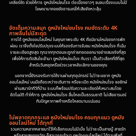
เคลียร์ชัด ช่วยให้การ ดูหนังใหม่ชนโรง ต่อเนื่องยาวๆ จนจบเรื่องแบบไม่มี
โฆษณามาคอยขัดอารมณ์ให้เสียจังหวะลุ้น
จัดเต็มความสนุก ดูหนังใหม่ชนโรง คมชัดระดับ 4K
ภาพลื่นไม่มีสะดุด
การได้ ดูหนังออนไลน์ใหม่ ในคุณภาพระดับ 4K คือนิยามใหม่ของการพัก
ผ่อน เราจึงตั้งใจปรับปรุงระบบให้รองรับการรับชม หนังใหม่ชนโรง ที่เน้น
รายละเอียดสูงสุด ทุกฉากทุกตอนจะถูกถ่ายทอดออกมาอย่างสมจริงที่สุด
เพื่อให้การตัดสินใจเข้ามา ดูหนังใหม่ชนโรง กับเรา เป็นตัวเลือกที่ดีที่สุด
สำหรับวันหยุดหรือช่วงเวลาหลังเลิกงานของคุณ
นอกจากนี้ยังรองรับการใช้งานผ่านทุกอุปกรณ์ ไม่ว่าจะอยาก ดูหนัง
ออนไลน์ใหม่ บนมือถือระหว่างเดินทาง หรือจะเปิด หนังใหม่ชนโรง จอยักษ์
ผ่านสมาร์ททีวีที่บ้าน ระบบก็พร้อมปรับความละเอียดให้เหมาะสมโดย
อัตโนมัติ ทำให้การ ดูหนังใหม่ชนโรง ลื่นไหลเป็นธรรมชาติ ไม่เสียอารมณ์
กับปัญหาภาพค้างหรือโหลดนานแน่นอน
ไม่พลาดทุกกระแส หนังใหม่ชนโรง ครบทุกแนว ดูหนัง
ออนไลน์ใหม่ ได้ทุกที่
รวมความหลากหลายมาไว้ให้เลือกแบบไม่มีเบื่อ ไม่ว่าจะเป็นสายบู๊ สายรัก
หรือสายสยองขวัญ ก็สามารถเข้ามา ดูหนังออนไลน์ใหม่ ได้ตามฟีลที่