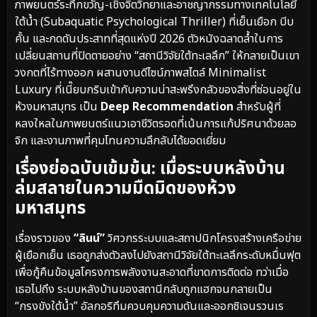
ภาพยนตร์ระทึกขวัญ-เชิงจิตวิทยาและอาชญากรรมทางเทคโนโลยี
ใต้น้ำ (Subaquatic Psychological Thriller) ที่เย็นเยือก บีบ
คั้น และกดดันประสาทที่สุดแห่งปี 2026 ตัวหนังฉลาดล้ำในการ
เปลี่ยนสถานที่ปิดตายอย่าง “สถานีวิจัยใต้ทะเลลึก” ให้กลายเป็นเขา
วงกตที่ไร้ทางออก ผสานงานดีไซน์ภาพสไตล์ Minimalist
Luxury ที่เนี๊ยบกริบเข้ากับความน่าสะพรึงกลัวของสิ่งที่ซ่อนอยู่ใน
ห้วงมหาสมุทร เป็น
Deep Recommendation
สำหรับผู้ที่
หลงใหลในภาพยนตร์แนวเอาชีวิตรอดที่เน้นการแก้ปริศนาด้วยลอ
จิก และงานภาพที่คุมโทนความลึกลับได้ยอดเยี่ยม
เรื่องย่อฉบับเข้มข้น: เมื่อระบบหลังบ้าน
ล่มสลายในความมืดมิดของห้วง
มหาสมุทร
เรื่องราวของ
“ลินน์”
วิศวกรระบบและสถาปนิกโครงสร้างเครือข่าย
ผู้เยือกเย็น เธอถูกส่งตัวลงไปยังสถานีวิจัยใต้ทะเลลึกระดับหมื่นฟุต
เพื่อกู้คืนข้อมูลโครงการพลังงานสะอาดที่ขาดการติดต่อ ทว่าเมื่อ
เธอไปถึง ระบบหลังบ้านของสถานีกลับถูกแฮกจนกลายเป็น
“กรงขังใต้น้ำ” อัลกอริทึมควบคุมความดันและออกซิเจนรวนเร