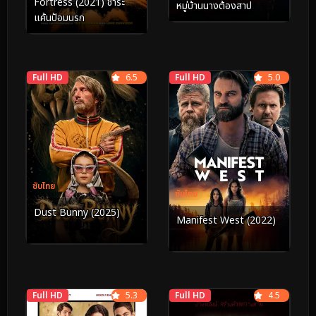
Fortress (2021) ชำระ
หมู่บ้านนางต้องสาป
แค้นป้อมนรก
Full HD
6.5
Full HD
5.0
ซับไทย
ซับไทย
Dust Bunny (2025)
Manifest West (2022)
Full HD
5.3
Full HD
4.5