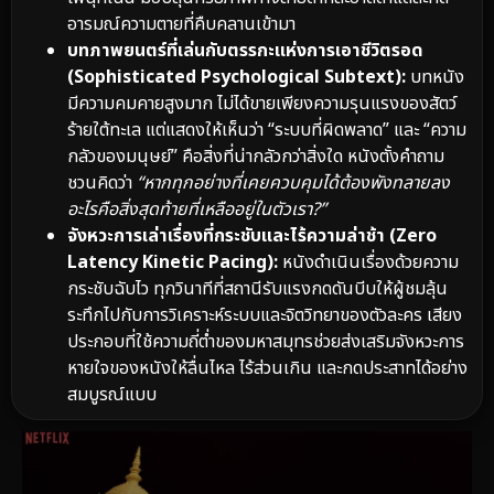
อารมณ์ความตายที่คืบคลานเข้ามา
บทภาพยนตร์ที่เล่นกับตรรกะแห่งการเอาชีวิตรอด
(Sophisticated Psychological Subtext):
บทหนัง
มีความคมคายสูงมาก ไม่ได้ขายเพียงความรุนแรงของสัตว์
ร้ายใต้ทะเล แต่แสดงให้เห็นว่า “ระบบที่ผิดพลาด” และ “ความ
กลัวของมนุษย์” คือสิ่งที่น่ากลัวกว่าสิ่งใด หนังตั้งคำถาม
ชวนคิดว่า
“หากทุกอย่างที่เคยควบคุมได้ต้องพังทลายลง
อะไรคือสิ่งสุดท้ายที่เหลืออยู่ในตัวเรา?”
จังหวะการเล่าเรื่องที่กระชับและไร้ความล่าช้า (Zero
Latency Kinetic Pacing):
หนังดำเนินเรื่องด้วยความ
กระชับฉับไว ทุกวินาทีที่สถานีรับแรงกดดันบีบให้ผู้ชมลุ้น
ระทึกไปกับการวิเคราะห์ระบบและจิตวิทยาของตัวละคร เสียง
ประกอบที่ใช้ความถี่ต่ำของมหาสมุทรช่วยส่งเสริมจังหวะการ
หายใจของหนังให้ลื่นไหล ไร้ส่วนเกิน และกดประสาทได้อย่าง
สมบูรณ์แบบ