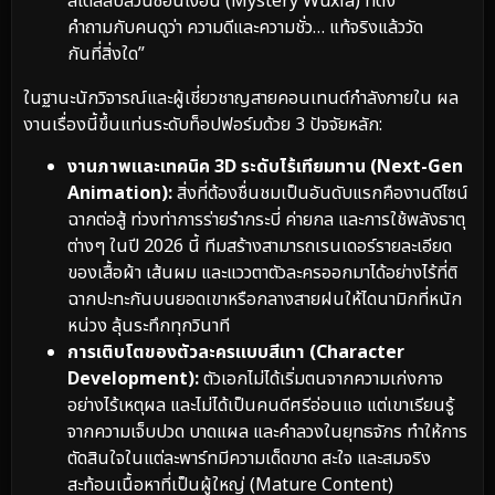
สไตล์สืบสวนซ่อนเงื่อน (Mystery Wuxia) ที่ตั้ง
คำถามกับคนดูว่า ความดีและความชั่ว… แท้จริงแล้ววัด
กันที่สิ่งใด”
ในฐานะนักวิจารณ์และผู้เชี่ยวชาญสายคอนเทนต์กำลังภายใน ผล
งานเรื่องนี้ขึ้นแท่นระดับท็อปฟอร์มด้วย 3 ปัจจัยหลัก:
งานภาพและเทคนิค 3D ระดับไร้เทียมทาน (Next-Gen
Animation):
สิ่งที่ต้องชื่นชมเป็นอันดับแรกคืองานดีไซน์
ฉากต่อสู้ ท่วงท่าการร่ายรำกระบี่ ค่ายกล และการใช้พลังธาตุ
ต่างๆ ในปี 2026 นี้ ทีมสร้างสามารถเรนเดอร์รายละเอียด
ของเสื้อผ้า เส้นผม และแววตาตัวละครออกมาได้อย่างไร้ที่ติ
ฉากปะทะกันบนยอดเขาหรือกลางสายฝนให้ไดนามิกที่หนัก
หน่วง ลุ้นระทึกทุกวินาที
การเติบโตของตัวละครแบบสีเทา (Character
Development):
ตัวเอกไม่ได้เริ่มตนจากความเก่งกาจ
อย่างไร้เหตุผล และไม่ได้เป็นคนดีศรีอ่อนแอ แต่เขาเรียนรู้
จากความเจ็บปวด บาดแผล และคำลวงในยุทธจักร ทำให้การ
ตัดสินใจในแต่ละพาร์ทมีความเด็ดขาด สะใจ และสมจริง
สะท้อนเนื้อหาที่เป็นผู้ใหญ่ (Mature Content)