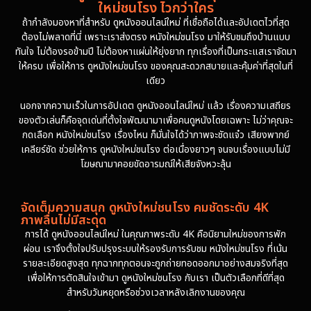
ใหม่ชนโรง ไวกว่าใคร
1981
1978
ถ้ากำลังมองหาที่สำหรับ ดูหนังออนไลน์ใหม่ ที่เชื่อถือได้และอัปเดตไวที่สุด
ต้องไม่พลาดที่นี่ เพราะเราส่งตรง หนังใหม่ชนโรง มาให้รับชมถึงบ้านแบบ
1974
ทันใจ ไม่ต้องรอข้ามปี ไม่ต้องหาแผ่นให้ยุ่งยาก ทุกเรื่องที่เป็นกระแสเราจัดมา
ให้ครบ เพื่อให้การ ดูหนังใหม่ชนโรง ของคุณสะดวกสบายและคุ้มค่าที่สุดในที่
เดียว
นอกจากความเร็วในการอัปเดต ดูหนังออนไลน์ใหม่ แล้ว เรื่องความเสถียร
ของตัวเล่นก็คือจุดเด่นที่ตั้งใจพัฒนามาเพื่อคนดูหนังโดยเฉพาะ ไม่ว่าคุณจะ
กดเลือก หนังใหม่ชนโรง เรื่องไหน ก็มั่นใจได้ว่าภาพจะชัดแจ๋ว เสียงพากย์
เคลียร์ชัด ช่วยให้การ ดูหนังใหม่ชนโรง ต่อเนื่องยาวๆ จนจบเรื่องแบบไม่มี
โฆษณามาคอยขัดอารมณ์ให้เสียจังหวะลุ้น
จัดเต็มความสนุก ดูหนังใหม่ชนโรง คมชัดระดับ 4K
ภาพลื่นไม่มีสะดุด
การได้ ดูหนังออนไลน์ใหม่ ในคุณภาพระดับ 4K คือนิยามใหม่ของการพัก
ผ่อน เราจึงตั้งใจปรับปรุงระบบให้รองรับการรับชม หนังใหม่ชนโรง ที่เน้น
รายละเอียดสูงสุด ทุกฉากทุกตอนจะถูกถ่ายทอดออกมาอย่างสมจริงที่สุด
เพื่อให้การตัดสินใจเข้ามา ดูหนังใหม่ชนโรง กับเรา เป็นตัวเลือกที่ดีที่สุด
สำหรับวันหยุดหรือช่วงเวลาหลังเลิกงานของคุณ