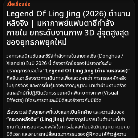
เนื้อเรื่องย่อ
Legend Of Ling Jing (2026) ตำนาน
หลิงจิง | มหากาพย์แฟนตาซีกำลัง
ภายใน ยกระดับงานภาพ 3D สู่จุดสูงสุด
ของยุทธภพยุคใหม่
วงการแอนิเมชันและซีรีส์กำลังภายในสายดงเซี่ย (Donghua /
Xianxia) ในปี 2026 นี้ ต้องจารึกชื่อของโปรเจกต์ระดับ
ปรากฏการณ์อย่าง
“Legend Of Ling Jing (ตำนานหลิงจิง)”
ที่หยิบเอาเรื่องราวการเดินทางเพื่อแสวงหาเต๋า การทรยศหักหลัง
ในยุทธจักร และการตื่นรู้ของพลังวิญญาณ มาเล่าผ่านงานสร้าง
สเกลยักษ์ที่ปฏิวัตินวัตกรรมเทคนิคพิเศษทางภาพ (Visual
Effects) ให้ตระการตาและมีมิติสมจริงราวกับมีชีวิต
เรื่องราวเล่าถึงยุทธภพที่แบ่งแยกเป็นฝักฝ่าย และความลับของ
“กระจกหลิงจิง” (Ling Jing)
ศัสตราวุธโบราณในตำนานที่เล่า
ขานกันว่าครอบครองพลังในการส่องสะท้อนจิตวิญญาณ ควบคุม
มิติเวลา และสามารถเปลี่ยนชะตากรรมของผู้ฝึกตนให้ก้าวสู่ความ