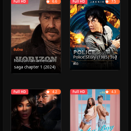
Full HD
6.6
Full HD
7.5
พากย์ไทย
ซับไทย
Police Story (1985) วิ่งสู้
horizon: an american
ฟัด
saga chapter 1 (2024)
Full HD
4.2
Full HD
4.3