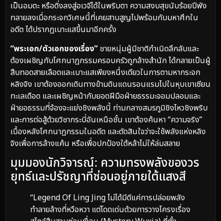
เป็นอมตะ หรือดิ่งลงสู่อเวจีได้ในพริบตา ความสงบสุขนับร้อยปีพัง
ทลายลงเมื่อกระจกวิเศษนี้ที่เคยสาบสูญไปพร้อมกับมหาศึกใน
อดีต ได้ปรากฏเบาะแสขึ้นมาอีกครั้ง
“พระเอก/ตัวเอกของเรื่อง”
ชายหนุ่มผู้มีชาติกำเนิดลึกลับและ
ต้องเผชิญกับโศกนาฏกรรมครอบครัวถูกล้างสำนัก ได้กลายเป็นผู้
สืบทอดสายเลือดและเบาะแสเพียงหนึ่งเดียวในการตามหากระจก
หลิงจิง เขาต้องออกเดินทางข้ามดินแดนรอนแรมไปในหุบเขาเซียน
ทะเลเดือด และเผชิญหน้ากับยอดฝีมือฝ่ายธรรมะจอมปลอมและ
ฝ่ายอธรรมที่จ้องจะแย่งชิงพลังนี้ ท่ามกลางสมรภูมิชิงไหวชิงพริบ
และการต่อสู้ด้วยวิชากระบี่อันเหนือชั้น เขาต้องค้นหา “ความจริง”
เบื้องหลังโศกนาฏกรรมในอดีต และตัดสินใจว่าจะใช้พลังแห่งหลิง
จิงเพื่อการล้างแค้น หรือเพื่อปกป้องใต้หล้าไม่ให้ล่มสลาย
มุมมองนักวิจารณ์: ความทรงพลังของวร
ยุทธ์และปรัชญาที่ซ่อนอยู่ภายใต้แสงสี
“Legend Of Ling Jing ไม่ได้มีดีแค่การปล่อยพลัง
ทำลายล้างที่หวือหวา แต่โดดเด่นด้วยการวางโครงเรื่อง