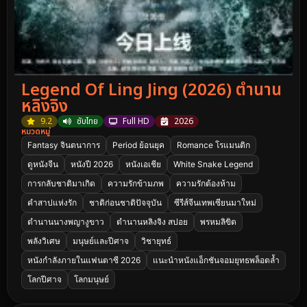
Legend Of Ling Jing (2026) ตำนาน
หลิงจิง
9.2
ซับไทย
Full HD
2026
หมวดหมู่
Fantasy จินตนาการ
Period ย้อนยุค
Romance โรแมนติก
ดูหนังจีน
หนังปี 2026
หนังเอเชีย
White Snake Legend
การกลับชาติมาเกิด
ความรักข้ามภพ
ความรักต้องห้าม
คำสาปแห่งรัก
ชาติก่อนชาติปัจจุบัน
ซีรีส์จีนเทพเซียนมาใหม่
ตำนานนางพญางูขาว
ตำนานหลิงจิง สปอย
พรหมลิขิต
พลังวิเศษ
มนุษย์และปีศาจ
วิชายุทธ์
หนังกำลังภายในแฟนตาซี 2026
แนะนำหนังแอ็กชันจอมยุทธพล็อตล้ำ
โลกปีศาจ
โลกมนุษย์