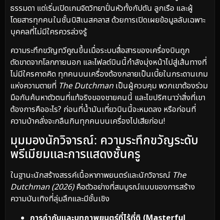
ธรรมดา แต่เริ่มเปิดเกมจิตวิทยาปั่นหัวทั้งกัปตัน ลูกเรือ และผู้
โดยสารทุกคนในชั้นบิสิเนสคลาส ด้วยการเปิดเผยข้อมูลลับเฉพาะ
บุคคลที่ไม่มีใครควรล่วงรู้
ความระทึกขวัญทวีคูณขึ้นเมื่อระบบสื่อสารของเครื่องบินถูก
ตัดขาดจากโลกภายนอก และไฟลต์บินนี้กำลังมุ่งหน้าไปสู่เส้นทางที่
ไม่มีใครคาดคิด ทุกคนบนเครื่องต้องกลายเป็นเบี้ยในกระดานเกม
แห่งความตายที่
The Dutchman
เป็นผู้ควบคุม พวกเขาต้องร่วม
มือกันค้นหาตัวตนที่แท้จริงของชายคนนี้ และไขปริศนาว่าสิ่งที่เขา
ต้องการคืออะไร? ก่อนที่น้ำมันเที่ยวบินนี้จะหมดลง หรือก่อนที่
ความบ้าคลั่งจะกลืนกินทุกคนบนเครื่องไปเสียก่อน!
มุมมองนักวิจารณ์: ความระทึกขวัญระดับ
พรีเมียมและการแสดงชั้นครู
ในฐานะนักสร้างสรรค์เนื้อหาภาพยนตร์และนักวิจารณ์
The
Dutchman (2026)
คือตัวอย่างที่สมบูรณ์แบบของการสร้าง
ความบันเทิงที่ลุ่มลึกและมีชั้นเชิง
การกำกับและบทภาพยนตร์ที่ไร้ที่ติ (Masterful