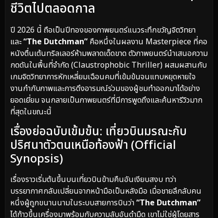
ชีวิตไปตลอดกาล
ปี 2026 นี้ ถือเป็นปีทองของภาพยนตร์แนวระทึกขวัญจิตวิทยา
และ
“The Dutchman”
คือหนึ่งในผลงาน Masterpiece ที่คอ
หนังตื่นเต้นทริลเลอร์ห้ามพลาดเด็ดขาด ตัวภาพยนตร์นำเสนอความ
กดดันในพื้นที่จำกัด (Claustrophobic Thriller) ผสมผสานกับ
เกมจิตวิทยาการหักเหลี่ยมเฉือนคมที่เข้มข้นจนแทบหยุดหายใจ
งานกำกับภาพและการดึงอารมณ์ร่วมของผู้ชมทำออกมาได้อย่าง
ยอดเยี่ยม จนกลายเป็นภาพยนตร์ที่มีการพูดถึงและค้นหารีวิวมาก
ที่สุดในขณะนี้
เรื่องย่อฉบับเข้มข้น: เที่ยวบินมรณะกับ
ปริศนาตัวตนเหนือท้องฟ้า (Official
Synopsis)
เรื่องราวเริ่มต้นขึ้นบนเที่ยวบินข้ามคืนอันเงียบสงบ ทว่า
บรรยากาศกลับเปลี่ยนจากหน้ามือเป็นหลังมือ เมื่อชายลึกลับคน
หนึ่งผู้ถูกขนานนามในระบบสายการบินว่า
“The Dutchman”
ได้ก้าวขึ้นเครื่องมาพร้อมกับความลับอันดำมืด เขาไม่ใช่ผู้โดยสาร