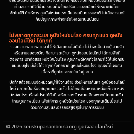
ออนไลน์ใหม่ บนมือถือระหว่างเดินทาง หรือจะเปิด หนังใหม่ชนโรง จอยักษ์
ผ่านสมาร์ททีวีที่บ้าน ระบบก็พร้อมปรับความละเอียดให้เหมาะสมโดย
อัตโนมัติ ทำให้การ ดูหนังใหม่ชนโรง ลื่นไหลเป็นธรรมชาติ ไม่เสียอารมณ์
กับปัญหาภาพค้างหรือโหลดนานแน่นอน
ไม่พลาดทุกกระแส หนังใหม่ชนโรง ครบทุกแนว ดูหนัง
ออนไลน์ใหม่ ได้ทุกที่
รวมความหลากหลายมาไว้ให้เลือกแบบไม่มีเบื่อ ไม่ว่าจะเป็นสายบู๊ สายรัก
หรือสายสยองขวัญ ก็สามารถเข้ามา ดูหนังออนไลน์ใหม่ ได้ตามฟีลที่
ต้องการ เราคัดสรร หนังใหม่ชนโรง คุณภาพดีจากทั่วโลกมาไว้ให้เลือกรับ
ชมแบบจุใจ มั่นใจได้ว่าทุกครั้งที่อยาก ดูหนังใหม่ชนโรง คุณจะได้เจอกับ
เนื้อหาที่ถูกใจและสดใหม่อยู่เสมอ
ปิดท้ายด้วยระบบจัดหมวดหมู่ที่ใช้งานง่าย ช่วยให้การค้นหา ดูหนังออนไลน์
ใหม่ กลายเป็นเรื่องสนุกและรวดเร็ว ไม่ต้องเลื่อนหาจนเหนื่อยก็เจอ หนัง
ใหม่ชนโรง เรื่องโปรดได้ทันที พร้อมรองรับระบบเสียงพากย์ไทยและซับ
ไทยคุณภาพเยี่ยม เพื่อให้การ ดูหนังใหม่ชนโรง ของทุกคนเต็มเปี่ยมไป
ด้วยความสุขและอรรถรสสูงสุดในทุกการรับชม
© 2026 keuskupanamboina.org ดูหนังออนไลน์ใหม่