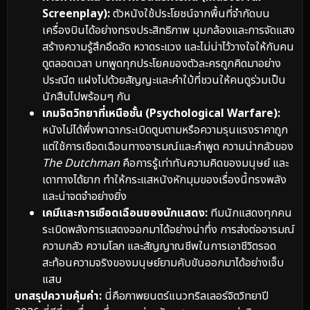
Screenplay):
ตัวหนังใช้ประโยชน์จากพื้นที่จำกัดบน
เครื่องบินได้อย่างทรงประสิทธิภาพ มุมกล้องและการจัดแสง
สร้างความรู้สึกอึดอัด หวาดระแวง และไม่น่าไว้วางใจให้กับคน
ดูตลอดเวลา บทพูดทุกประโยคของตัวละครถูกคิดมาอย่าง
ประณีต แฝงไปด้วยสัญญะและคำใบ้ที่ชวนให้คนดูร่วมเป็น
นักสืบไปพร้อมๆ กัน
เกมจิตวิทยาที่เหนือชั้น (Psychological Warfare):
หนังไม่ได้พึ่งพาฉากระเบิดตูมตามหรือความรุนแรงราคาถูก
แต่ใช้การเชือดเฉือนทางอารมณ์และคำพูด ความน่ากลัวของ
The Dutchman
คือการรู้เท่าทันความคิดของมนุษย์ และ
เดาทางได้ยาก ทำให้กระแสหนังหักมุมของเรื่องนี้ทรงพลัง
และน่าจดจำอย่างยิ่ง
เคมีและการเชือดเฉือนของนักแสดง:
ทีมนักแสดงทุกคน
ระเบิดพลังการแสดงออกมาได้อย่างน่าทึ่ง การส่งต่ออารมณ์
ความกลัว ความโลภ และสัญญาณชีพในการเอาชีวิตรอด
สะท้อนความจริงของมนุษย์ยามคับขันออกมาได้อย่างเจ็บ
แสบ
บทสรุปความคุ้มค่า:
นี่คือภาพยนตร์แนวทริลเลอร์จิตวิทยาปี