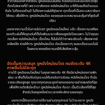
ถ้ากำลังมองหาที่สำหรับ ดูหนังออนไลน์ใหม่ ที่เชื่อถือได้และอัปเดตไวที่สุด
ต้องไม่พลาดที่นี่ เพราะเราส่งตรง หนังใหม่ชนโรง มาให้รับชมถึงบ้านแบบ
1974
ทันใจ ไม่ต้องรอข้ามปี ไม่ต้องหาแผ่นให้ยุ่งยาก ทุกเรื่องที่เป็นกระแสเราจัดมา
ให้ครบ เพื่อให้การ ดูหนังใหม่ชนโรง ของคุณสะดวกสบายและคุ้มค่าที่สุดในที่
เดียว
นอกจากความเร็วในการอัปเดต ดูหนังออนไลน์ใหม่ แล้ว เรื่องความเสถียร
ของตัวเล่นก็คือจุดเด่นที่ตั้งใจพัฒนามาเพื่อคนดูหนังโดยเฉพาะ ไม่ว่าคุณจะ
กดเลือก หนังใหม่ชนโรง เรื่องไหน ก็มั่นใจได้ว่าภาพจะชัดแจ๋ว เสียงพากย์
เคลียร์ชัด ช่วยให้การ ดูหนังใหม่ชนโรง ต่อเนื่องยาวๆ จนจบเรื่องแบบไม่มี
โฆษณามาคอยขัดอารมณ์ให้เสียจังหวะลุ้น
จัดเต็มความสนุก ดูหนังใหม่ชนโรง คมชัดระดับ 4K
ภาพลื่นไม่มีสะดุด
การได้ ดูหนังออนไลน์ใหม่ ในคุณภาพระดับ 4K คือนิยามใหม่ของการพัก
ผ่อน เราจึงตั้งใจปรับปรุงระบบให้รองรับการรับชม หนังใหม่ชนโรง ที่เน้น
รายละเอียดสูงสุด ทุกฉากทุกตอนจะถูกถ่ายทอดออกมาอย่างสมจริงที่สุด
เพื่อให้การตัดสินใจเข้ามา ดูหนังใหม่ชนโรง กับเรา เป็นตัวเลือกที่ดีที่สุด
สำหรับวันหยุดหรือช่วงเวลาหลังเลิกงานของคุณ
นอกจากนี้ยังรองรับการใช้งานผ่านทุกอุปกรณ์ ไม่ว่าจะอยาก ดูหนัง