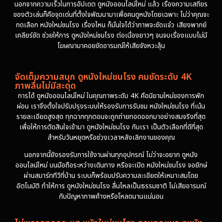
นอกจากความเร็วในการอัปเดต ดูหนังออนไลน์ใหม่ แล้ว เรื่องความเสถียร
ของตัวเล่นก็คือจุดเด่นที่ตั้งใจพัฒนามาเพื่อคนดูหนังโดยเฉพาะ ไม่ว่าคุณจะ
กดเลือก หนังใหม่ชนโรง เรื่องไหน ก็มั่นใจได้ว่าภาพจะชัดแจ๋ว เสียงพากย์
เคลียร์ชัด ช่วยให้การ ดูหนังใหม่ชนโรง ต่อเนื่องยาวๆ จนจบเรื่องแบบไม่มี
โฆษณามาคอยขัดอารมณ์ให้เสียจังหวะลุ้น
จัดเต็มความสนุก ดูหนังใหม่ชนโรง คมชัดระดับ 4K
ภาพลื่นไม่มีสะดุด
การได้ ดูหนังออนไลน์ใหม่ ในคุณภาพระดับ 4K คือนิยามใหม่ของการพัก
ผ่อน เราจึงตั้งใจปรับปรุงระบบให้รองรับการรับชม หนังใหม่ชนโรง ที่เน้น
รายละเอียดสูงสุด ทุกฉากทุกตอนจะถูกถ่ายทอดออกมาอย่างสมจริงที่สุด
เพื่อให้การตัดสินใจเข้ามา ดูหนังใหม่ชนโรง กับเรา เป็นตัวเลือกที่ดีที่สุด
สำหรับวันหยุดหรือช่วงเวลาหลังเลิกงานของคุณ
นอกจากนี้ยังรองรับการใช้งานผ่านทุกอุปกรณ์ ไม่ว่าจะอยาก ดูหนัง
ออนไลน์ใหม่ บนมือถือระหว่างเดินทาง หรือจะเปิด หนังใหม่ชนโรง จอยักษ์
ผ่านสมาร์ททีวีที่บ้าน ระบบก็พร้อมปรับความละเอียดให้เหมาะสมโดย
อัตโนมัติ ทำให้การ ดูหนังใหม่ชนโรง ลื่นไหลเป็นธรรมชาติ ไม่เสียอารมณ์
กับปัญหาภาพค้างหรือโหลดนานแน่นอน