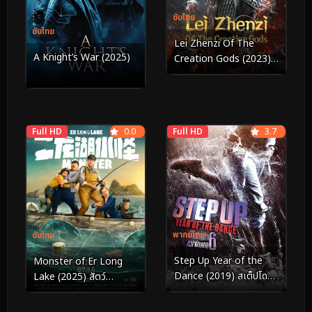
ซับไทย
ซับไทย
Lei Zhenzi Of The
A Knight’s War (2025)
Creation Gods (2023)
เหลยเจิ้นจื่อ วีรบุรุษเทพ
สายฟ้า
Full HD
0.0
Full HD
3.7
พากย์ไทย
ซับไทย
Step Up Year of the
Monster of Er Long
Dance (2019) สเต็ปโดน
Lake (2025) สัตว์
ใจ หัวใจโดนเธอ 6
ประหลาดแห่งทะเลสาบเอ๋อ
หลง