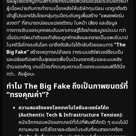
และผู้เชี่ยวชาญด้านสถาปัตยกรรมเซิร์ฟเวอร์อัจฉริยะระดับแถวหน้า
ผู้เบื่อหน่ายกับการทำงานเบื้องหลังให้บริษัททุนนิยม เขาถูกดึงตัว
เข้าสู่โปรเจกต์ลับโดยกลุ่มทุนมืดระดับหรูเพื่อสร้าง “แพลตฟอร์ม
ลวงตา” ที่สามารถปลอมแปลงตัวตน ใบหน้า เสียง และข้อมูล
ทางการเงินของบุคคลระดับมหาเศรษฐีได้อย่างสมบูรณ์แบบ ทว่า
เมื่อมินทร์พบว่าตัวเองกำลังจะถูกหักหลังและกลายเป็นแพะรับบาป
ในคดีฉ้อโกงระดับโลก เขาจึงตัดสินใจโต้กลับด้วยแผนการ
“The
Big Fake”
สร้างเหตุการณ์จำลอง วางระบบเซิร์ฟเวอร์ซ้อนเร้น
และปล่อยดีปเฟกขั้นสุดยอดเพื่อปั่นป่วนตลาดหุ้นและระบบหลัง
บ้านของศัตรู เกมนี้ใครที่ควบคุมความเร็วของระบบและสติได้นิ่ง
กว่า… คือผู้ชนะ
ทำไม The Big Fake ถึงเป็นภาพยนตร์ที่
“ทรงคุณค่า”?
ความสมจริงของโลกเทคโนโลยีและซอร์สโค้ด
(Authentic Tech & Infrastructure Tension):
หนังฉีกกรอบหนังแฮกเกอร์ทั่วไปที่พิมพ์โค้ดรัว ๆ แบบไม่มี
ความหมาย แต่ใส่ใจรายละเอียดในระดับที่คนสายเทคต้อง