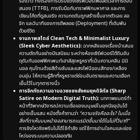
ร้องว้าว ทั้งเรื่องการปรับแต่งเซิร์ฟเวอร์เพื่อลดเวลาการตอบ
สนอง (TTFB), การรับมือกับทราฟฟิกมหาศาล และการ
เขียนโค้ดที่ดูสมจริง ความกดดันถูกสร้างขึ้นจากตัวเลข ลอ
จิก และวินาทีของการดีพลอย (Deployment) ที่เดิมพัน
ด้วยชีวิต
งานภาพสไตล์ Clean Tech & Minimalist Luxury
(Sleek Cyber Aesthetics):
ฉากหลังของเรื่องนำเสนอ
ความตัดกันอย่างมีรสนิยม ระหว่างห้องเซิร์ฟเวอร์ใต้ดินอัน
ดุดันกับออฟฟิศเพนท์เฮาส์สุดหรูหราที่เน้นความคลีน มินิ
มอล คุมโทนด้วยสีดำขลับและแสงไฟนีออนสีทอง/เหลือง
อบอุ่น ให้ความรู้สึกที่หรูหราแต่ซ่อนอันตรายและความเยือก
เย็นไว้ในทุกตารางนิ้ว
การจิกกัดความฉาบฉวยของสังคมยุคดิจิทัล (Sharp
Satire on Modern Digital Truth):
บทภาพยนตร์ทำ
หน้าที่วิพากษ์วิจารณ์ความเชื่อของมนุษย์ในยุคปัจจุบันได้
อย่างเจ็บแสบ หนังตั้งคำถามว่า
“ความจริงคืออะไร? ในเมื่อ
สิ่งที่ตาเห็นบนหน้าจอสามารถเนรมิตขึ้นมาได้ในไม่กี่วินาที”
การชิงไหวชิงพริบไม่ได้ใช้กำลัง แต่ใช้การอ่านใจคนและช่อง
โหว่ของระบบความปลอดภัย