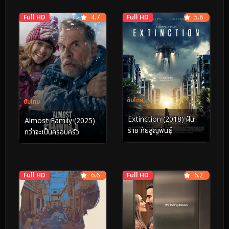
Full HD
4.7
Full HD
5.8
ซับไทย
ซับไทย
Extinction (2018) ฝัน
Almost Family (2025)
ร้าย ภัยสูญพันธุ์
กว่าจะเป็นครอบครัว
Full HD
6.6
Full HD
6.2