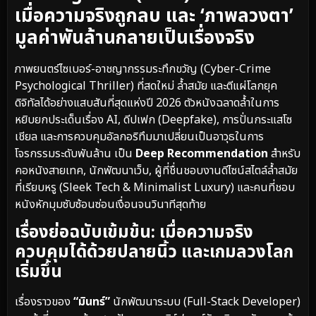
เมื่อความจริงถูกลบ และ ‘ภาพลวงตา’
มูลค่าพันล้านกลายเป็นเรื่องจริง
ภาพยนตร์ไซเบอร์-อาชญากรรมระทึกขวัญ (Cyber-Crime
Psychological Thriller) ที่สดใหม่ ล้ำสมัย และตีแผ่โลกยุค
ดิจิทัลได้อย่างแสบสันที่สุดแห่งปี 2026 ตัวหนังฉลาดล้ำในการ
หยิบยกประเด็นเรื่อง AI, ดีปเฟก (Deepfake), การปั่นกระแสโซ
เชียล และการควบคุมอัลกอริทึมมาเปลี่ยนเป็นอาวุธในการ
โจรกรรมระดับพันล้าน เป็น
Deep Recommendation
สำหรับ
คอหนังสายเทค, นักพัฒนาเว็บ, ผู้ที่ชื่นชอบงานดีไซน์สไตล์ล้ำสมัย
ที่เรียบหรู (Sleek Tech & Minimalist Luxury) และคนที่ชอบ
หนังหักมุมซับซ้อนซ่อนเงื่อนจนวินาทีสุดท้าย
เรื่องย่อฉบับเข้มข้น: เมื่อความจริง
ควบคุมได้ด้วยปลายนิ้ว และเกมลวงโลก
เริ่มขึ้น
เรื่องราวของ
“มินทร์”
นักพัฒนาระบบ (Full-Stack Developer)