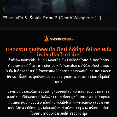
รีวิวเจาะลึก & เรื่องย่อ ธี่หยด 3 (Death Whisperer […]
แหล่งรวม ดูหนังออนไลน์ใหม่ ที่ดีที่สุด อัปเดต หนัง
ใหม่ชนโรง ไวกว่าใคร
ถ้ากำลังมองหาที่สำหรับ ดูหนังออนไลน์ใหม่ ที่เชื่อถือได้และอัปเดตไวที่สุด
ต้องไม่พลาดที่นี่ เพราะเราส่งตรง หนังใหม่ชนโรง มาให้รับชมถึงบ้านแบบ
ทันใจ ไม่ต้องรอข้ามปี ไม่ต้องหาแผ่นให้ยุ่งยาก ทุกเรื่องที่เป็นกระแสเราจัดมา
ให้ครบ เพื่อให้การ ดูหนังใหม่ชนโรง ของคุณสะดวกสบายและคุ้มค่าที่สุดในที่
เดียว
นอกจากความเร็วในการอัปเดต ดูหนังออนไลน์ใหม่ แล้ว เรื่องความเสถียร
ของตัวเล่นก็คือจุดเด่นที่ตั้งใจพัฒนามาเพื่อคนดูหนังโดยเฉพาะ ไม่ว่าคุณจะ
กดเลือก หนังใหม่ชนโรง เรื่องไหน ก็มั่นใจได้ว่าภาพจะชัดแจ๋ว เสียงพากย์
เคลียร์ชัด ช่วยให้การ ดูหนังใหม่ชนโรง ต่อเนื่องยาวๆ จนจบเรื่องแบบไม่มี
โฆษณามาคอยขัดอารมณ์ให้เสียจังหวะลุ้น