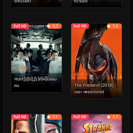
รักในวิลล่า
ความมืด
Full HD
6.7
Full HD
5.3
พากย์ไทย
พากย์ไทย
Hunt (2022) ล่าคนปลอม
The Predator (2018)
คน
เดอะ เพรดเดเทอร์
Full HD
5.1
Full HD
5.7