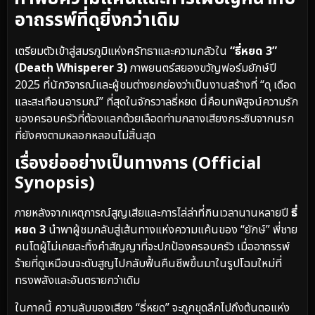
อาถรรพ์ที่ดุยิ่งกว่าเดิม
เตรียมตัวเข้าสู่สมรภูมิแห่งศรัทธาและความกลัวใน
“ธี่หยด 3”
(Death Whisperer 3)
ภาพยนตร์สยองขวัญฟอร์มยักษ์ปี
2025 ที่นักวิจารณ์และผู้ชมต่างยกย่องว่าเป็นงานสร้างที่ “ดุ เดือด
และสะเทือนอารมณ์” ที่สุดในจักรวาลธี่หยด นี่คือบทพิสูจน์ความรัก
ของครอบครัวที่ต้องแลกด้วยเลือดท่ามกลางเสียงกระซิบจากนรก
ที่ยังคงตามหลอกหลอนไม่สิ้นสุด
เรื่องย่ออย่างเป็นทางการ (Official
Synopsis)
ภายหลังจากเหตุการณ์สูญเสียและการไล่ล่าที่กินเวลานานหลายปี
ธี่
หยด 3
นำพาผู้ชมกลับสู่เส้นทางแห่งความแค้นของ “ยักษ์” พี่ชาย
คนโตผู้ไม่เคยละทิ้งคำสัญญาที่จะปกป้องครอบครัว เมื่ออาถรรพ์
ร้ายที่ดูเหมือนจะดับสูญไปกลับฟื้นคืนชีพขึ้นมาในรูปโฉมใหม่ที่
ทรงพลังและอันตรายกว่าเดิม
ในภาคนี้ ความลับของเสียง “ธี่หยด” จะถูกขุดลึกไปถึงต้นตอแห่ง