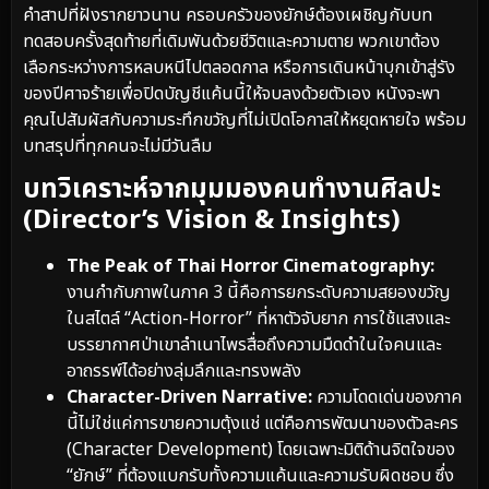
คำสาปที่ฝังรากยาวนาน ครอบครัวของยักษ์ต้องเผชิญกับบท
ทดสอบครั้งสุดท้ายที่เดิมพันด้วยชีวิตและความตาย พวกเขาต้อง
เลือกระหว่างการหลบหนีไปตลอดกาล หรือการเดินหน้าบุกเข้าสู่รัง
ของปีศาจร้ายเพื่อปิดบัญชีแค้นนี้ให้จบลงด้วยตัวเอง หนังจะพา
คุณไปสัมผัสกับความระทึกขวัญที่ไม่เปิดโอกาสให้หยุดหายใจ พร้อม
บทสรุปที่ทุกคนจะไม่มีวันลืม
บทวิเคราะห์จากมุมมองคนทำงานศิลปะ
(Director’s Vision & Insights)
The Peak of Thai Horror Cinematography:
งานกำกับภาพในภาค 3 นี้คือการยกระดับความสยองขวัญ
ในสไตล์ “Action-Horror” ที่หาตัวจับยาก การใช้แสงและ
บรรยากาศป่าเขาลำเนาไพรสื่อถึงความมืดดำในใจคนและ
อาถรรพ์ได้อย่างลุ่มลึกและทรงพลัง
Character-Driven Narrative:
ความโดดเด่นของภาค
นี้ไม่ใช่แค่การขายความตุ้งแช่ แต่คือการพัฒนาของตัวละคร
(Character Development) โดยเฉพาะมิติด้านจิตใจของ
“ยักษ์” ที่ต้องแบกรับทั้งความแค้นและความรับผิดชอบ ซึ่ง