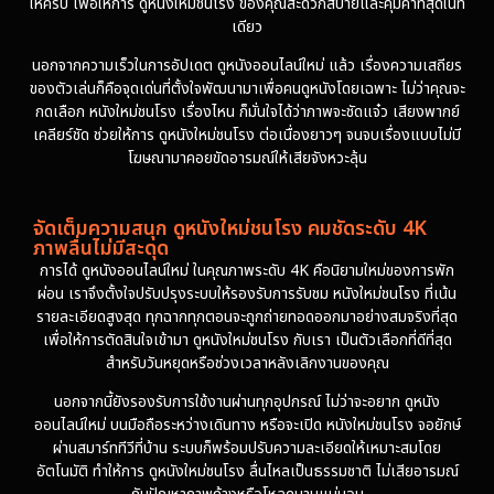
ให้ครบ เพื่อให้การ ดูหนังใหม่ชนโรง ของคุณสะดวกสบายและคุ้มค่าที่สุดในที่
เดียว
นอกจากความเร็วในการอัปเดต ดูหนังออนไลน์ใหม่ แล้ว เรื่องความเสถียร
ของตัวเล่นก็คือจุดเด่นที่ตั้งใจพัฒนามาเพื่อคนดูหนังโดยเฉพาะ ไม่ว่าคุณจะ
กดเลือก หนังใหม่ชนโรง เรื่องไหน ก็มั่นใจได้ว่าภาพจะชัดแจ๋ว เสียงพากย์
เคลียร์ชัด ช่วยให้การ ดูหนังใหม่ชนโรง ต่อเนื่องยาวๆ จนจบเรื่องแบบไม่มี
โฆษณามาคอยขัดอารมณ์ให้เสียจังหวะลุ้น
จัดเต็มความสนุก ดูหนังใหม่ชนโรง คมชัดระดับ 4K
ภาพลื่นไม่มีสะดุด
การได้ ดูหนังออนไลน์ใหม่ ในคุณภาพระดับ 4K คือนิยามใหม่ของการพัก
ผ่อน เราจึงตั้งใจปรับปรุงระบบให้รองรับการรับชม หนังใหม่ชนโรง ที่เน้น
รายละเอียดสูงสุด ทุกฉากทุกตอนจะถูกถ่ายทอดออกมาอย่างสมจริงที่สุด
เพื่อให้การตัดสินใจเข้ามา ดูหนังใหม่ชนโรง กับเรา เป็นตัวเลือกที่ดีที่สุด
สำหรับวันหยุดหรือช่วงเวลาหลังเลิกงานของคุณ
นอกจากนี้ยังรองรับการใช้งานผ่านทุกอุปกรณ์ ไม่ว่าจะอยาก ดูหนัง
ออนไลน์ใหม่ บนมือถือระหว่างเดินทาง หรือจะเปิด หนังใหม่ชนโรง จอยักษ์
ผ่านสมาร์ททีวีที่บ้าน ระบบก็พร้อมปรับความละเอียดให้เหมาะสมโดย
อัตโนมัติ ทำให้การ ดูหนังใหม่ชนโรง ลื่นไหลเป็นธรรมชาติ ไม่เสียอารมณ์