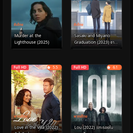
ซับไทย
ซับไทย
Sasaki and Miyano
Murder at the
Graduation (2023) ซาซา
Lighthouse (2025)
กิกับมิยาโนะ เดอะ มูฟวี่ ภาค
จบการศึกษา
Full HD
5.5
Full HD
6.1
พากย์ไทย
พากย์ไทย
Love in the Villa (2022)
Lou (2022) แกะรอยใน