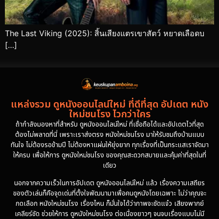
The Last Viking (2025): สิ้นเสียงแตรเขาสัตว์ หยาดเลือดบ
[…]
แหล่งรวม ดูหนังออนไลน์ใหม่ ที่ดีที่สุด อัปเดต หนัง
ใหม่ชนโรง ไวกว่าใคร
ถ้ากำลังมองหาที่สำหรับ ดูหนังออนไลน์ใหม่ ที่เชื่อถือได้และอัปเดตไวที่สุด
ต้องไม่พลาดที่นี่ เพราะเราส่งตรง หนังใหม่ชนโรง มาให้รับชมถึงบ้านแบบ
ทันใจ ไม่ต้องรอข้ามปี ไม่ต้องหาแผ่นให้ยุ่งยาก ทุกเรื่องที่เป็นกระแสเราจัดมา
ให้ครบ เพื่อให้การ ดูหนังใหม่ชนโรง ของคุณสะดวกสบายและคุ้มค่าที่สุดในที่
เดียว
นอกจากความเร็วในการอัปเดต ดูหนังออนไลน์ใหม่ แล้ว เรื่องความเสถียร
ของตัวเล่นก็คือจุดเด่นที่ตั้งใจพัฒนามาเพื่อคนดูหนังโดยเฉพาะ ไม่ว่าคุณจะ
กดเลือก หนังใหม่ชนโรง เรื่องไหน ก็มั่นใจได้ว่าภาพจะชัดแจ๋ว เสียงพากย์
เคลียร์ชัด ช่วยให้การ ดูหนังใหม่ชนโรง ต่อเนื่องยาวๆ จนจบเรื่องแบบไม่มี