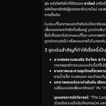
สุด หนังโฟกัสไปที่ชีวิตของ
ฮารัลด์
(หรือต
หลังโดยกษัตริย์ผู้แสวงหาอำนาจใหม่ และพ
ทางดั้งเดิม
ในขณะที่โลกภายนอกกำลังบีบให้เขาต้องย
เสี้ยวของกองกำลังที่เหลืออยู่ บุกเบิกเ
ชื่อไวกิ้งออกไปจากแผนที่โลก มหากาพย์การต
ถูกเล่าขานต่อไป หรือจะจมหายไปในกองหิมะช
3 จุดเด่นสำคัญที่ทำให้เรื่องนี้เ
ฉากสงครามสมจริง ดิบโหด สะใจ
วางกลยุทธ์การรบแบบเข้าเนื้อที่ไม
งานภาพและการคุมโทนที่สวยงา
ธารน้ำแข็ง ทะเลหมอก และป่าสนทึ
บทภาพยนตร์ดราม่าเข้มข้น เชือด
เปลี่ยนแปลงเพื่อเอาตัวรอด” กับ “ก
มุมมองจากนักวิจารณ์:
“The Last 
ด้วยจังหวะแอ็กชันที่หนักหน่วง แ