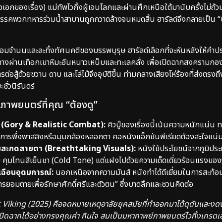
ัวเอกของเรื่อง) แม่ทัพไวกิ้งผู้เจนโลกและผ่านศึกเหนือใต้มานับครั้งไม่
รรคพวกทหารร่วมน้ำสาบานถูกกวาดล้างจนหมดสิ้น ฮารัลด์จึงกลายเป็น “นักร
อมจำนนและละทิ้งทัศนคติของบรรพบุรุษ ฮารัลด์เลือกที่จะหันหลังให้
ส้นทางผ่านเทือกเขาหิมะอันหนาวเหน็บและทะเลคลั่ง เพื่อเปิดฉากสงคราม
่อสู้ด้วยขวาน ดาบ และโล่ไม้จึงอุบัติขึ้น ท่ามกลางเสียงโห่ร้องที่ส่งตรง
ั่วนิรันดร์
ป็นภาพยนตร์ที่คุณ “ต้องดู”
 (Gory & Realistic Combat):
คิวบู๊ของเรื่องนี้เน้นความหนักแน่
่มีการพึ่งพาสลิงหรือมุมกล้องหลอกตา คอหนังแอ็กชันพีเรียดต้องสะใจแน
มสะกดสายตา (Breathtaking Visuals):
หนังใช้ประโยชน์จากภูมิประเ
บ คุมโทนสีเย็นชา (Cold Tone) แต่แฝงไปด้วยความเด็ดเดี่ยวร้อนแรงข
เฉือนอุดมการณ์:
นอกเหนือจากความมันส์ หนังทำได้ดีเยี่ยมในการสะท้อ
ารยอมตายเพื่อรักษาศักดิ์ศรีและตัวตน” ซึ่งบาดลึกและชวนคิดต่อ
Viking (2025) คือจดหมายเหตุอาลัยยุคสมัยที่ทำออกมาได้ดุดันและงดงามท
ละปิดฉากได้อย่างทรงคุณค่า กินใจ สมเป็นมหากาพย์ภาพยนตร์ไวกิ้งเกรดเ