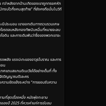
ถ้วน ทว่าหลังจากบ้านเกิดของเขาถูกทรยศหัก
บไวกิ้งคนสุดท้าย” ที่ยังคงถือมั่นในวิถี
คำประนีประนอม เขาออกเดินทางรวบรวมเศษ
กองโจรตลบหลังกองทัพนับหมื่นที่หมายจะลบ
ถึงโอดิน และการเดิมพันว่าชื่อของพวกเขาจะ
น ทรงพลัง แรงปะทะของอาวุธโบราณ และการ
่นอน
ทศแถบสแกนดิเนเวียได้อย่างเต็มที่ ทั้ง
องจิตวิญญาณตัวละคร
นความขัดแย้งระหว่าง “การยอมรับความ
ี่สุดเรื่องหนึ่ง หนังพุ่งทะยาน
อของปี 2025 ที่ควรค่าแก่การรับชม