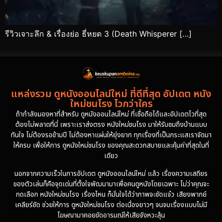
รีวิวเจาะลึก & เรื่องย่อ ธี่หยด 3 (Death Whisperer […]
แหล่งรวม ดูหนังออนไลน์ใหม่ ที่ดีที่สุด อัปเดต หนัง
ใหม่ชนโรง ไวกว่าใคร
ถ้ากำลังมองหาที่สำหรับ ดูหนังออนไลน์ใหม่ ที่เชื่อถือได้และอัปเดตไวที่สุด
ต้องไม่พลาดที่นี่ เพราะเราส่งตรง หนังใหม่ชนโรง มาให้รับชมถึงบ้านแบบ
ทันใจ ไม่ต้องรอข้ามปี ไม่ต้องหาแผ่นให้ยุ่งยาก ทุกเรื่องที่เป็นกระแสเราจัดมา
ให้ครบ เพื่อให้การ ดูหนังใหม่ชนโรง ของคุณสะดวกสบายและคุ้มค่าที่สุดในที่
เดียว
นอกจากความเร็วในการอัปเดต ดูหนังออนไลน์ใหม่ แล้ว เรื่องความเสถียร
ของตัวเล่นก็คือจุดเด่นที่ตั้งใจพัฒนามาเพื่อคนดูหนังโดยเฉพาะ ไม่ว่าคุณจะ
กดเลือก หนังใหม่ชนโรง เรื่องไหน ก็มั่นใจได้ว่าภาพจะชัดแจ๋ว เสียงพากย์
เคลียร์ชัด ช่วยให้การ ดูหนังใหม่ชนโรง ต่อเนื่องยาวๆ จนจบเรื่องแบบไม่มี
โฆษณามาคอยขัดอารมณ์ให้เสียจังหวะลุ้น