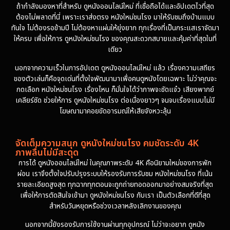
ถ้ากำลังมองหาที่สำหรับ ดูหนังออนไลน์ใหม่ ที่เชื่อถือได้และอัปเดตไวที่สุด
ต้องไม่พลาดที่นี่ เพราะเราส่งตรง หนังใหม่ชนโรง มาให้รับชมถึงบ้านแบบ
ทันใจ ไม่ต้องรอข้ามปี ไม่ต้องหาแผ่นให้ยุ่งยาก ทุกเรื่องที่เป็นกระแสเราจัดมา
ให้ครบ เพื่อให้การ ดูหนังใหม่ชนโรง ของคุณสะดวกสบายและคุ้มค่าที่สุดในที่
เดียว
นอกจากความเร็วในการอัปเดต ดูหนังออนไลน์ใหม่ แล้ว เรื่องความเสถียร
ของตัวเล่นก็คือจุดเด่นที่ตั้งใจพัฒนามาเพื่อคนดูหนังโดยเฉพาะ ไม่ว่าคุณจะ
กดเลือก หนังใหม่ชนโรง เรื่องไหน ก็มั่นใจได้ว่าภาพจะชัดแจ๋ว เสียงพากย์
เคลียร์ชัด ช่วยให้การ ดูหนังใหม่ชนโรง ต่อเนื่องยาวๆ จนจบเรื่องแบบไม่มี
โฆษณามาคอยขัดอารมณ์ให้เสียจังหวะลุ้น
จัดเต็มความสนุก ดูหนังใหม่ชนโรง คมชัดระดับ 4K
ภาพลื่นไม่มีสะดุด
การได้ ดูหนังออนไลน์ใหม่ ในคุณภาพระดับ 4K คือนิยามใหม่ของการพัก
ผ่อน เราจึงตั้งใจปรับปรุงระบบให้รองรับการรับชม หนังใหม่ชนโรง ที่เน้น
รายละเอียดสูงสุด ทุกฉากทุกตอนจะถูกถ่ายทอดออกมาอย่างสมจริงที่สุด
เพื่อให้การตัดสินใจเข้ามา ดูหนังใหม่ชนโรง กับเรา เป็นตัวเลือกที่ดีที่สุด
สำหรับวันหยุดหรือช่วงเวลาหลังเลิกงานของคุณ
นอกจากนี้ยังรองรับการใช้งานผ่านทุกอุปกรณ์ ไม่ว่าจะอยาก ดูหนัง