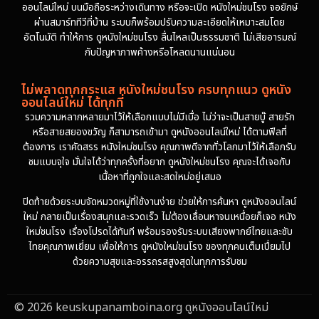
ออนไลน์ใหม่ บนมือถือระหว่างเดินทาง หรือจะเปิด หนังใหม่ชนโรง จอยักษ์
ผ่านสมาร์ททีวีที่บ้าน ระบบก็พร้อมปรับความละเอียดให้เหมาะสมโดย
อัตโนมัติ ทำให้การ ดูหนังใหม่ชนโรง ลื่นไหลเป็นธรรมชาติ ไม่เสียอารมณ์
กับปัญหาภาพค้างหรือโหลดนานแน่นอน
ไม่พลาดทุกกระแส หนังใหม่ชนโรง ครบทุกแนว ดูหนัง
ออนไลน์ใหม่ ได้ทุกที่
รวมความหลากหลายมาไว้ให้เลือกแบบไม่มีเบื่อ ไม่ว่าจะเป็นสายบู๊ สายรัก
หรือสายสยองขวัญ ก็สามารถเข้ามา ดูหนังออนไลน์ใหม่ ได้ตามฟีลที่
ต้องการ เราคัดสรร หนังใหม่ชนโรง คุณภาพดีจากทั่วโลกมาไว้ให้เลือกรับ
ชมแบบจุใจ มั่นใจได้ว่าทุกครั้งที่อยาก ดูหนังใหม่ชนโรง คุณจะได้เจอกับ
เนื้อหาที่ถูกใจและสดใหม่อยู่เสมอ
ปิดท้ายด้วยระบบจัดหมวดหมู่ที่ใช้งานง่าย ช่วยให้การค้นหา ดูหนังออนไลน์
ใหม่ กลายเป็นเรื่องสนุกและรวดเร็ว ไม่ต้องเลื่อนหาจนเหนื่อยก็เจอ หนัง
ใหม่ชนโรง เรื่องโปรดได้ทันที พร้อมรองรับระบบเสียงพากย์ไทยและซับ
ไทยคุณภาพเยี่ยม เพื่อให้การ ดูหนังใหม่ชนโรง ของทุกคนเต็มเปี่ยมไป
ด้วยความสุขและอรรถรสสูงสุดในทุกการรับชม
© 2026 keuskupanamboina.org ดูหนังออนไลน์ใหม่