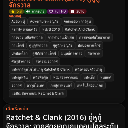
จักรวาล
5.8
พากย์ไทย
Full HD
2016
หมวดหมู่
Action บู๊
Adventure ผจญภัย
Animation การ์ตูน
Family ครอบครัว
หนังปี 2016
Ratchet And Clank
การช่วยเหลือจักรวาล
การทำงานเป็นทีม
การผจญภัยในอวกาศ
กาแล็กซี
คู่หูกู้จักรวาล
คู่หูนักผจญภัย
ปกป้องกาแล็กซี
ปกป้องโลก
ผู้พิทักษ์กาแล็กซี
มนุษย์ต่างดาว
มิตรภาพ
ศัตรูตัวฉกาจ
สงครามอวกาศ
หนังการ์ตูนไซไฟน่าดู Ratchet & Clank
หนังครอบครัวน่าดู
หนังดูเพลิน
หนังฟีลกู๊ด
หนังสร้างจากเกม
หนังเด็ก
หุ่นยนต์
อวกาศ
อาวุธไฮเทค
เกมสู่ภาพยนตร์
เทคโนโลยีอนาคต
แอนิเมชันจากเกม Ratchet & Clank
เนื้อเรื่องย่อ
Ratchet & Clank (2016) คู่หูกู้
จักรวาล: จากสุดยอดเกมคอนโซลระดับ