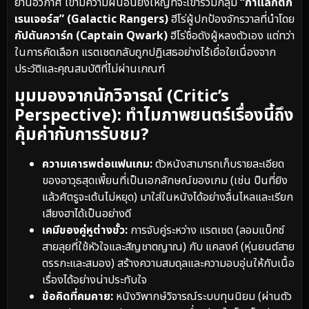
ยานอวกาศ เขามีความฝันอันยิ่งใหญ่ที่จะเข้าร่วมกลุ่ม
“กาแลกติก
เรนเจอร์ส” (Galactic Rangers)
ฮีโร่ผู้ปกป้องจักรวาลที่นำโดย
กัปตันควาร์ก (Captain Qwark)
ฮีโร่ชื่อดังผู้หลงตัวเอง แต่ทว่า
ในการคัดเลือก แรตเชตกลับถูกปฏิเสธอย่างไร้เยื่อใยเนื่องจาก
ประวัติและคุณสมบัติที่ไม่ผ่านเกณฑ์
มุมมองจากนักวิจารณ์ (Critic’s
Perspective): ทำไมภาพยนตร์เรื่องนี้ถึง
คุ้มค่ากับการรับชม?
ความเคารพต่อแฟนเกม:
ตัวหนังสามารถเก็บรายละเอียด
ของอาวุธสุดเพี้ยนที่เป็นเอกลักษณ์ของเกม (เช่น ปืนที่ยิง
แล้วศัตรูจะเต้นไม่หยุด) มาใส่ในหนังได้อย่างลื่นไหลและเรียก
เสียงฮาได้เป็นอย่างดี
เคมีของคู่หูต่างขั้ว:
การจับคู่ระหว่าง แรตเชต (ลอมแบ็กซ์
สายลุยที่ใช้หัวใจและสัญชาตญาณ) กับ แคลงค์ (หุ่นยนต์สาย
ตรรกะและสมอง) สร้างความสมดุลและความอบอุ่นให้กับเนื้อ
เรื่องได้อย่างน่าประทับใจ
ข้อคิดที่คมคาย:
หนังวิพากษ์วิจารณ์ระบบทุนนิยม (ผ่านตัว