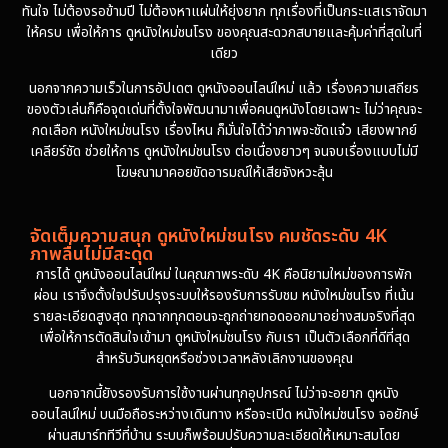
ทันใจ ไม่ต้องรอข้ามปี ไม่ต้องหาแผ่นให้ยุ่งยาก ทุกเรื่องที่เป็นกระแสเราจัดมา
ให้ครบ เพื่อให้การ ดูหนังใหม่ชนโรง ของคุณสะดวกสบายและคุ้มค่าที่สุดในที่
เดียว
นอกจากความเร็วในการอัปเดต ดูหนังออนไลน์ใหม่ แล้ว เรื่องความเสถียร
ของตัวเล่นก็คือจุดเด่นที่ตั้งใจพัฒนามาเพื่อคนดูหนังโดยเฉพาะ ไม่ว่าคุณจะ
กดเลือก หนังใหม่ชนโรง เรื่องไหน ก็มั่นใจได้ว่าภาพจะชัดแจ๋ว เสียงพากย์
เคลียร์ชัด ช่วยให้การ ดูหนังใหม่ชนโรง ต่อเนื่องยาวๆ จนจบเรื่องแบบไม่มี
โฆษณามาคอยขัดอารมณ์ให้เสียจังหวะลุ้น
จัดเต็มความสนุก ดูหนังใหม่ชนโรง คมชัดระดับ 4K
ภาพลื่นไม่มีสะดุด
การได้ ดูหนังออนไลน์ใหม่ ในคุณภาพระดับ 4K คือนิยามใหม่ของการพัก
ผ่อน เราจึงตั้งใจปรับปรุงระบบให้รองรับการรับชม หนังใหม่ชนโรง ที่เน้น
รายละเอียดสูงสุด ทุกฉากทุกตอนจะถูกถ่ายทอดออกมาอย่างสมจริงที่สุด
เพื่อให้การตัดสินใจเข้ามา ดูหนังใหม่ชนโรง กับเรา เป็นตัวเลือกที่ดีที่สุด
สำหรับวันหยุดหรือช่วงเวลาหลังเลิกงานของคุณ
นอกจากนี้ยังรองรับการใช้งานผ่านทุกอุปกรณ์ ไม่ว่าจะอยาก ดูหนัง
ออนไลน์ใหม่ บนมือถือระหว่างเดินทาง หรือจะเปิด หนังใหม่ชนโรง จอยักษ์
ผ่านสมาร์ททีวีที่บ้าน ระบบก็พร้อมปรับความละเอียดให้เหมาะสมโดย