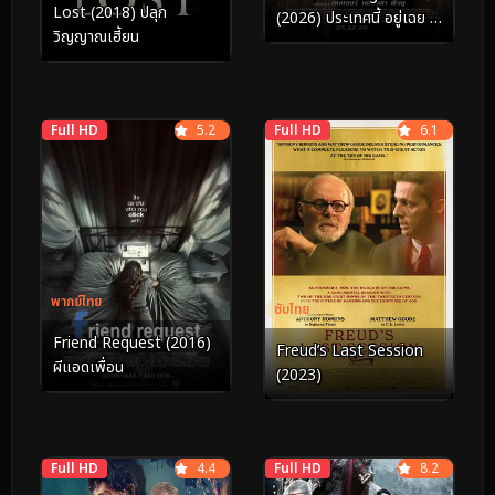
Lost (2018) ปลุก
(2026) ประเทศนี้ อยู่เฉย ๆ
วิญญาณเฮี้ยน
ก็ผิดได้
Full HD
5.2
Full HD
6.1
พากย์ไทย
ซับไทย
Friend Request (2016)
Freud’s Last Session
ผีแอดเพื่อน
(2023)
Full HD
4.4
Full HD
8.2