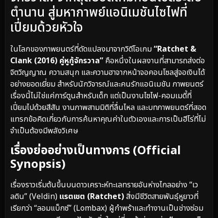
ตำนาน สู่มหากาพย์แอนิเมชันไซไฟที่
เปี่ยมด้วยหัวใจ
ในโลกของภาพยนตร์ที่ดัดแปลงมาจากวิดีโอเกม
“Ratchet &
Clank (2016) คู่หูกู้จักรวาล”
คือหนึ่งในผลงานที่สามารถส่งต่อ
จิตวิญญาณ ความสนุก และความฮาจากหน้าจอคอนโซลสู่จอเงินได้
อย่างยอดเยี่ยม สำหรับนักวิจารณ์และคนรักแอนิเมชัน ภาพยนตร์
เรื่องนี้ไม่ใช่แค่การ์ตูนสำหรับเด็ก แต่เป็นงานไซไฟ-คอมเมดี้ที่
เปี่ยมไปด้วยสีสัน งานภาพสามมิติที่ลื่นไหล และบทภาพยนตร์ที่สอด
แทรกข้อคิดเกี่ยวกับการค้นหาคุณค่าในตัวเองและการเป็นฮีโร่ที่ไม่
จำเป็นต้องมีพลังวิเศษ
เรื่องย่ออย่างเป็นทางการ (Official
Synopsis)
เรื่องราวเริ่มต้นขึ้นบนดาวเคราะห์ทะเลทรายอันห่างไกลอย่าง “เว
ลดิน” (Veldin)
แรตเชต (Ratchet)
สิ่งมีชีวิตสายพันธุ์หูยาวที่
เรียกว่า “ลอมแบ็กซ์” (Lombax) ผู้กำพร้าและทำงานเป็นช่างซ่อม