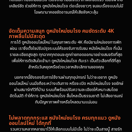
เคลียร์ชัด ช่วยให้การ ดูหนังใหม่ชนโรง ต่อเนื่องยาวๆ จนจบเรื่องแบบไม่มี
โฆษณามาคอยขัดอารมณ์ให้เสียจังหวะลุ้น
จัดเต็มความสนุก ดูหนังใหม่ชนโรง คมชัดระดับ 4K
ภาพลื่นไม่มีสะดุด
การได้ ดูหนังออนไลน์ใหม่ ในคุณภาพระดับ 4K คือนิยามใหม่ของการพัก
ผ่อน เราจึงตั้งใจปรับปรุงระบบให้รองรับการรับชม หนังใหม่ชนโรง ที่เน้น
รายละเอียดสูงสุด ทุกฉากทุกตอนจะถูกถ่ายทอดออกมาอย่างสมจริงที่สุด
เพื่อให้การตัดสินใจเข้ามา ดูหนังใหม่ชนโรง กับเรา เป็นตัวเลือกที่ดีที่สุด
สำหรับวันหยุดหรือช่วงเวลาหลังเลิกงานของคุณ
นอกจากนี้ยังรองรับการใช้งานผ่านทุกอุปกรณ์ ไม่ว่าจะอยาก ดูหนัง
ออนไลน์ใหม่ บนมือถือระหว่างเดินทาง หรือจะเปิด หนังใหม่ชนโรง จอยักษ์
ผ่านสมาร์ททีวีที่บ้าน ระบบก็พร้อมปรับความละเอียดให้เหมาะสมโดย
อัตโนมัติ ทำให้การ ดูหนังใหม่ชนโรง ลื่นไหลเป็นธรรมชาติ ไม่เสียอารมณ์
กับปัญหาภาพค้างหรือโหลดนานแน่นอน
ไม่พลาดทุกกระแส หนังใหม่ชนโรง ครบทุกแนว ดูหนัง
ออนไลน์ใหม่ ได้ทุกที่
รวมความหลากหลายมาไว้ให้เลือกแบบไม่มีเบื่อ ไม่ว่าจะเป็นสายบู๊ สายรัก