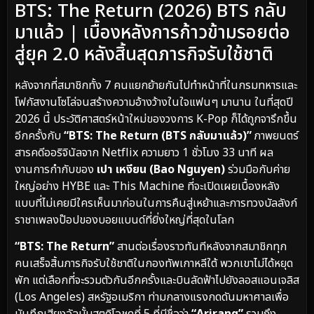
BTS: The Return (2026) BTS กลับ
มาแล้ว | เบื้องหลังการก้าวข้ามรอยต่อ
สู่ยุค 2.0 หลังสิ้นสุดภารกิจรับใช้ชาติ
หลังจากที่สมาชิกทั้ง 7 คนแยกย้ายกันไปทำหน้าที่ในกรมทหารและ
โฟกัสงานโซโล่จนสร้างความอ้างว้างในใจแฟนๆ มานาน ในที่สุดปี
2026 นี้ ประวัติศาสตร์หน้าใหม่ของวงการ K-Pop ก็ได้ถูกจารึกขึ้น
อีกครั้งกับ
“BTS: The Return (BTS กลับมาแล้ว)”
ภาพยนตร์
สารคดีออริจินัลจาก Netflix ความยาว 1 ชั่วโมง 33 นาที ผล
งานการกำกับของ
เปา เหงียน (Bao Nguyen)
ร่วมมือกับค่าย
ใหญ่อย่าง HYBE และ This Machine ที่จะเปิดเผยเบื้องหลัง
แบบที่ไม่เคยมีใครเห็นมาก่อนในการคืนสู่เหย้าและการทวงบัลลังก์
ราชาเพลงป๊อปของบอยแบนด์ที่ยิ่งใหญ่ที่สุดในโลก
“BTS: The Return”
สานต่อเรื่องราวทันทีหลังจากสมาชิกทุก
คนเสร็จสิ้นภารกิจรับใช้ชาติในกองทัพเกาหลีใต้ พวกเขาไม่ได้หยุด
พัก แต่เลือกที่จะรวมตัวกันอีกครั้งและบินลัดฟ้าไปยังลอสแอนเจลิส
(Los Angeles) สหรัฐอเมริกา ท่ามกลางแรงกดดันมหาศาลเพื่อ