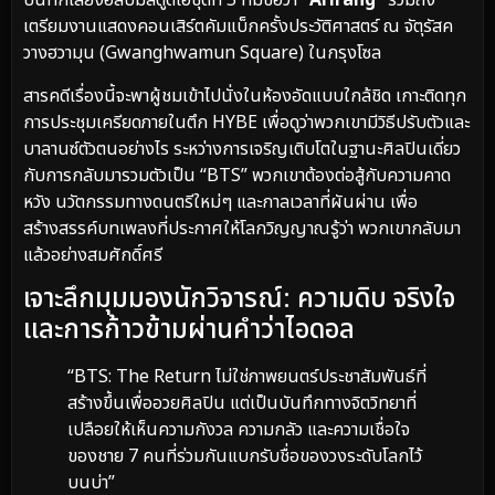
บันทึกเสียงอัลบั้มสตูดิโอชุดที่ 5 ที่มีชื่อว่า
“Arirang”
รวมถึง
เตรียมงานแสดงคอนเสิร์ตคัมแบ็กครั้งประวัติศาสตร์ ณ จัตุรัสค
วางฮวามุน (Gwanghwamun Square) ในกรุงโซล
สารคดีเรื่องนี้จะพาผู้ชมเข้าไปนั่งในห้องอัดแบบใกล้ชิด เกาะติดทุก
การประชุมเครียดภายในตึก HYBE เพื่อดูว่าพวกเขามีวิธีปรับตัวและ
บาลานซ์ตัวตนอย่างไร ระหว่างการเจริญเติบโตในฐานะศิลปินเดี่ยว
กับการกลับมารวมตัวเป็น “BTS” พวกเขาต้องต่อสู้กับความคาด
หวัง นวัตกรรมทางดนตรีใหม่ๆ และกาลเวลาที่ผันผ่าน เพื่อ
สร้างสรรค์บทเพลงที่ประกาศให้โลกวิญญาณรู้ว่า พวกเขากลับมา
แล้วอย่างสมศักดิ์ศรี
เจาะลึกมุมมองนักวิจารณ์: ความดิบ จริงใจ
และการก้าวข้ามผ่านคำว่าไอดอล
“BTS: The Return ไม่ใช่ภาพยนตร์ประชาสัมพันธ์ที่
สร้างขึ้นเพื่ออวยศิลปิน แต่เป็นบันทึกทางจิตวิทยาที่
เปลือยให้เห็นความกังวล ความกลัว และความเชื่อใจ
ของชาย 7 คนที่ร่วมกันแบกรับชื่อของวงระดับโลกไว้
บนบ่า”