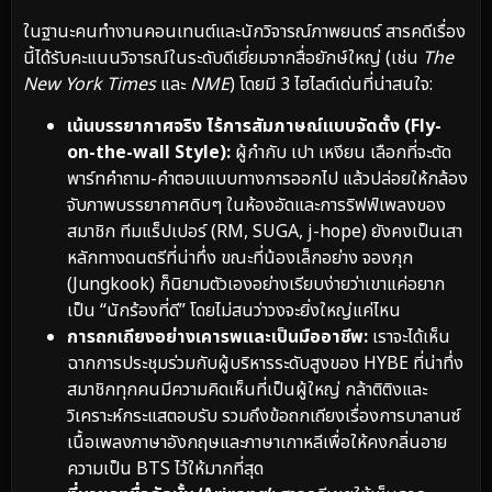
ในฐานะคนทำงานคอนเทนต์และนักวิจารณ์ภาพยนตร์ สารคดีเรื่อง
นี้ได้รับคะแนนวิจารณ์ในระดับดีเยี่ยมจากสื่อยักษ์ใหญ่ (เช่น
The
New York Times
และ
NME
) โดยมี 3 ไฮไลต์เด่นที่น่าสนใจ:
เน้นบรรยากาศจริง ไร้การสัมภาษณ์แบบจัดตั้ง (Fly-
on-the-wall Style):
ผู้กำกับ เปา เหงียน เลือกที่จะตัด
พาร์ทคำถาม-คำตอบแบบทางการออกไป แล้วปล่อยให้กล้อง
จับภาพบรรยากาศดิบๆ ในห้องอัดและการริฟฟ์เพลงของ
สมาชิก ทีมแร็ปเปอร์ (RM, SUGA, j-hope) ยังคงเป็นเสา
หลักทางดนตรีที่น่าทึ่ง ขณะที่น้องเล็กอย่าง จองกุก
(Jungkook) ก็นิยามตัวเองอย่างเรียบง่ายว่าเขาแค่อยาก
เป็น “นักร้องที่ดี” โดยไม่สนว่าวงจะยิ่งใหญ่แค่ไหน
การถกเถียงอย่างเคารพและเป็นมืออาชีพ:
เราจะได้เห็น
ฉากการประชุมร่วมกับผู้บริหารระดับสูงของ HYBE ที่น่าทึ่ง
สมาชิกทุกคนมีความคิดเห็นที่เป็นผู้ใหญ่ กล้าติติงและ
วิเคราะห์กระแสตอบรับ รวมถึงข้อถกเถียงเรื่องการบาลานซ์
เนื้อเพลงภาษาอังกฤษและภาษาเกาหลีเพื่อให้คงกลิ่นอาย
ความเป็น BTS ไว้ให้มากที่สุด