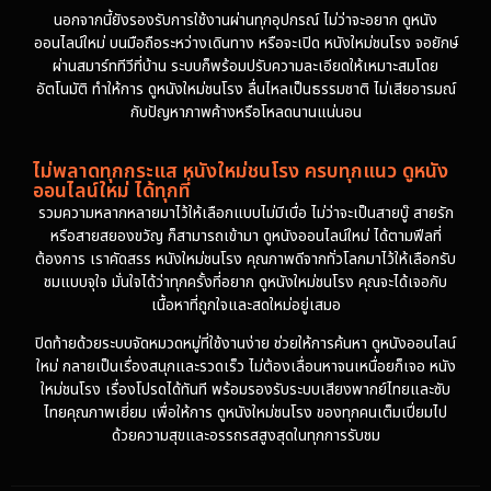
นอกจากนี้ยังรองรับการใช้งานผ่านทุกอุปกรณ์ ไม่ว่าจะอยาก ดูหนัง
ออนไลน์ใหม่ บนมือถือระหว่างเดินทาง หรือจะเปิด หนังใหม่ชนโรง จอยักษ์
ผ่านสมาร์ททีวีที่บ้าน ระบบก็พร้อมปรับความละเอียดให้เหมาะสมโดย
อัตโนมัติ ทำให้การ ดูหนังใหม่ชนโรง ลื่นไหลเป็นธรรมชาติ ไม่เสียอารมณ์
กับปัญหาภาพค้างหรือโหลดนานแน่นอน
ไม่พลาดทุกกระแส หนังใหม่ชนโรง ครบทุกแนว ดูหนัง
ออนไลน์ใหม่ ได้ทุกที่
รวมความหลากหลายมาไว้ให้เลือกแบบไม่มีเบื่อ ไม่ว่าจะเป็นสายบู๊ สายรัก
หรือสายสยองขวัญ ก็สามารถเข้ามา ดูหนังออนไลน์ใหม่ ได้ตามฟีลที่
ต้องการ เราคัดสรร หนังใหม่ชนโรง คุณภาพดีจากทั่วโลกมาไว้ให้เลือกรับ
ชมแบบจุใจ มั่นใจได้ว่าทุกครั้งที่อยาก ดูหนังใหม่ชนโรง คุณจะได้เจอกับ
เนื้อหาที่ถูกใจและสดใหม่อยู่เสมอ
ปิดท้ายด้วยระบบจัดหมวดหมู่ที่ใช้งานง่าย ช่วยให้การค้นหา ดูหนังออนไลน์
ใหม่ กลายเป็นเรื่องสนุกและรวดเร็ว ไม่ต้องเลื่อนหาจนเหนื่อยก็เจอ หนัง
ใหม่ชนโรง เรื่องโปรดได้ทันที พร้อมรองรับระบบเสียงพากย์ไทยและซับ
ไทยคุณภาพเยี่ยม เพื่อให้การ ดูหนังใหม่ชนโรง ของทุกคนเต็มเปี่ยมไป
ด้วยความสุขและอรรถรสสูงสุดในทุกการรับชม