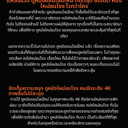
แหล่งรวม ดูหนังออนไลน์ใหม่ ที่ดีที่สุด อัปเดต หนัง
ใหม่ชนโรง ไวกว่าใคร
1981
1978
ถ้ากำลังมองหาที่สำหรับ ดูหนังออนไลน์ใหม่ ที่เชื่อถือได้และอัปเดตไวที่สุด
ต้องไม่พลาดที่นี่ เพราะเราส่งตรง หนังใหม่ชนโรง มาให้รับชมถึงบ้านแบบ
1974
ทันใจ ไม่ต้องรอข้ามปี ไม่ต้องหาแผ่นให้ยุ่งยาก ทุกเรื่องที่เป็นกระแสเราจัดมา
ให้ครบ เพื่อให้การ ดูหนังใหม่ชนโรง ของคุณสะดวกสบายและคุ้มค่าที่สุดในที่
เดียว
นอกจากความเร็วในการอัปเดต ดูหนังออนไลน์ใหม่ แล้ว เรื่องความเสถียร
ของตัวเล่นก็คือจุดเด่นที่ตั้งใจพัฒนามาเพื่อคนดูหนังโดยเฉพาะ ไม่ว่าคุณจะ
กดเลือก หนังใหม่ชนโรง เรื่องไหน ก็มั่นใจได้ว่าภาพจะชัดแจ๋ว เสียงพากย์
เคลียร์ชัด ช่วยให้การ ดูหนังใหม่ชนโรง ต่อเนื่องยาวๆ จนจบเรื่องแบบไม่มี
โฆษณามาคอยขัดอารมณ์ให้เสียจังหวะลุ้น
จัดเต็มความสนุก ดูหนังใหม่ชนโรง คมชัดระดับ 4K
ภาพลื่นไม่มีสะดุด
การได้ ดูหนังออนไลน์ใหม่ ในคุณภาพระดับ 4K คือนิยามใหม่ของการพัก
ผ่อน เราจึงตั้งใจปรับปรุงระบบให้รองรับการรับชม หนังใหม่ชนโรง ที่เน้น
รายละเอียดสูงสุด ทุกฉากทุกตอนจะถูกถ่ายทอดออกมาอย่างสมจริงที่สุด
เพื่อให้การตัดสินใจเข้ามา ดูหนังใหม่ชนโรง กับเรา เป็นตัวเลือกที่ดีที่สุด
สำหรับวันหยุดหรือช่วงเวลาหลังเลิกงานของคุณ