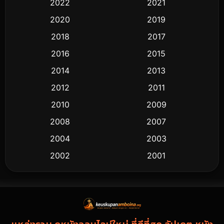
2022
2021
2020
2019
2018
2017
2016
2015
2014
2013
2012
2011
2010
2009
2008
2007
2004
2003
2002
2001
2000
1997
1994
1993
1992
1991
1986
1985