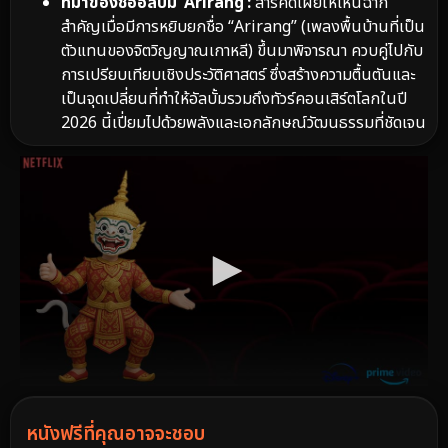
ที่มาของชื่ออัลบั้ม ‘Arirang’:
สารคดีเผยให้เห็นฉาก
สำคัญเมื่อมีการหยิบยกชื่อ “Arirang” (เพลงพื้นบ้านที่เป็น
ตัวแทนของจิตวิญญาณเกาหลี) ขึ้นมาพิจารณา ควบคู่ไปกับ
การเปรียบเทียบเชิงประวัติศาสตร์ ซึ่งสร้างความตื้นตันและ
เป็นจุดเปลี่ยนที่ทำให้อัลบั้มรวมถึงทัวร์คอนเสิร์ตโลกในปี
2026 นี้เปี่ยมไปด้วยพลังและเอกลักษณ์วัฒนธรรมที่ชัดเจน
หนังฟรีที่คุณอาจจะชอบ