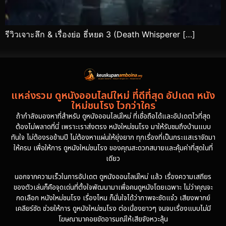
รีวิวเจาะลึก & เรื่องย่อ ธี่หยด 3 (Death Whisperer […]
แหล่งรวม ดูหนังออนไลน์ใหม่ ที่ดีที่สุด อัปเดต หนัง
ใหม่ชนโรง ไวกว่าใคร
ถ้ากำลังมองหาที่สำหรับ ดูหนังออนไลน์ใหม่ ที่เชื่อถือได้และอัปเดตไวที่สุด
ต้องไม่พลาดที่นี่ เพราะเราส่งตรง หนังใหม่ชนโรง มาให้รับชมถึงบ้านแบบ
ทันใจ ไม่ต้องรอข้ามปี ไม่ต้องหาแผ่นให้ยุ่งยาก ทุกเรื่องที่เป็นกระแสเราจัดมา
ให้ครบ เพื่อให้การ ดูหนังใหม่ชนโรง ของคุณสะดวกสบายและคุ้มค่าที่สุดในที่
เดียว
นอกจากความเร็วในการอัปเดต ดูหนังออนไลน์ใหม่ แล้ว เรื่องความเสถียร
ของตัวเล่นก็คือจุดเด่นที่ตั้งใจพัฒนามาเพื่อคนดูหนังโดยเฉพาะ ไม่ว่าคุณจะ
กดเลือก หนังใหม่ชนโรง เรื่องไหน ก็มั่นใจได้ว่าภาพจะชัดแจ๋ว เสียงพากย์
เคลียร์ชัด ช่วยให้การ ดูหนังใหม่ชนโรง ต่อเนื่องยาวๆ จนจบเรื่องแบบไม่มี
โฆษณามาคอยขัดอารมณ์ให้เสียจังหวะลุ้น