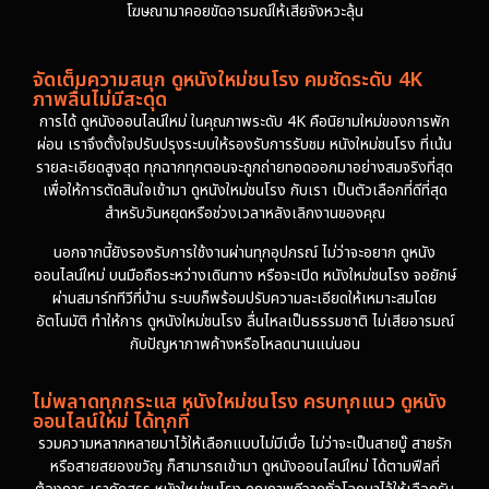
โฆษณามาคอยขัดอารมณ์ให้เสียจังหวะลุ้น
จัดเต็มความสนุก ดูหนังใหม่ชนโรง คมชัดระดับ 4K
ภาพลื่นไม่มีสะดุด
การได้ ดูหนังออนไลน์ใหม่ ในคุณภาพระดับ 4K คือนิยามใหม่ของการพัก
ผ่อน เราจึงตั้งใจปรับปรุงระบบให้รองรับการรับชม หนังใหม่ชนโรง ที่เน้น
รายละเอียดสูงสุด ทุกฉากทุกตอนจะถูกถ่ายทอดออกมาอย่างสมจริงที่สุด
เพื่อให้การตัดสินใจเข้ามา ดูหนังใหม่ชนโรง กับเรา เป็นตัวเลือกที่ดีที่สุด
สำหรับวันหยุดหรือช่วงเวลาหลังเลิกงานของคุณ
นอกจากนี้ยังรองรับการใช้งานผ่านทุกอุปกรณ์ ไม่ว่าจะอยาก ดูหนัง
ออนไลน์ใหม่ บนมือถือระหว่างเดินทาง หรือจะเปิด หนังใหม่ชนโรง จอยักษ์
ผ่านสมาร์ททีวีที่บ้าน ระบบก็พร้อมปรับความละเอียดให้เหมาะสมโดย
อัตโนมัติ ทำให้การ ดูหนังใหม่ชนโรง ลื่นไหลเป็นธรรมชาติ ไม่เสียอารมณ์
กับปัญหาภาพค้างหรือโหลดนานแน่นอน
ไม่พลาดทุกกระแส หนังใหม่ชนโรง ครบทุกแนว ดูหนัง
ออนไลน์ใหม่ ได้ทุกที่
รวมความหลากหลายมาไว้ให้เลือกแบบไม่มีเบื่อ ไม่ว่าจะเป็นสายบู๊ สายรัก
หรือสายสยองขวัญ ก็สามารถเข้ามา ดูหนังออนไลน์ใหม่ ได้ตามฟีลที่