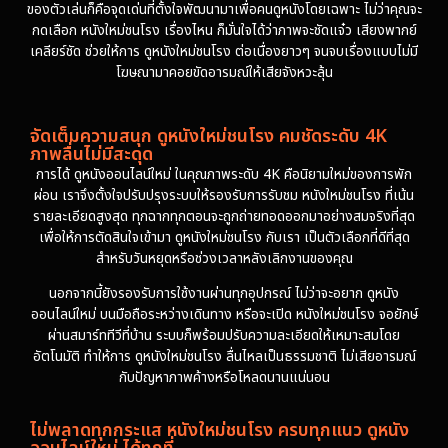
ของตัวเล่นก็คือจุดเด่นที่ตั้งใจพัฒนามาเพื่อคนดูหนังโดยเฉพาะ ไม่ว่าคุณจะ
กดเลือก หนังใหม่ชนโรง เรื่องไหน ก็มั่นใจได้ว่าภาพจะชัดแจ๋ว เสียงพากย์
เคลียร์ชัด ช่วยให้การ ดูหนังใหม่ชนโรง ต่อเนื่องยาวๆ จนจบเรื่องแบบไม่มี
โฆษณามาคอยขัดอารมณ์ให้เสียจังหวะลุ้น
จัดเต็มความสนุก ดูหนังใหม่ชนโรง คมชัดระดับ 4K
ภาพลื่นไม่มีสะดุด
การได้ ดูหนังออนไลน์ใหม่ ในคุณภาพระดับ 4K คือนิยามใหม่ของการพัก
ผ่อน เราจึงตั้งใจปรับปรุงระบบให้รองรับการรับชม หนังใหม่ชนโรง ที่เน้น
รายละเอียดสูงสุด ทุกฉากทุกตอนจะถูกถ่ายทอดออกมาอย่างสมจริงที่สุด
เพื่อให้การตัดสินใจเข้ามา ดูหนังใหม่ชนโรง กับเรา เป็นตัวเลือกที่ดีที่สุด
สำหรับวันหยุดหรือช่วงเวลาหลังเลิกงานของคุณ
นอกจากนี้ยังรองรับการใช้งานผ่านทุกอุปกรณ์ ไม่ว่าจะอยาก ดูหนัง
ออนไลน์ใหม่ บนมือถือระหว่างเดินทาง หรือจะเปิด หนังใหม่ชนโรง จอยักษ์
ผ่านสมาร์ททีวีที่บ้าน ระบบก็พร้อมปรับความละเอียดให้เหมาะสมโดย
อัตโนมัติ ทำให้การ ดูหนังใหม่ชนโรง ลื่นไหลเป็นธรรมชาติ ไม่เสียอารมณ์
กับปัญหาภาพค้างหรือโหลดนานแน่นอน
ไม่พลาดทุกกระแส หนังใหม่ชนโรง ครบทุกแนว ดูหนัง