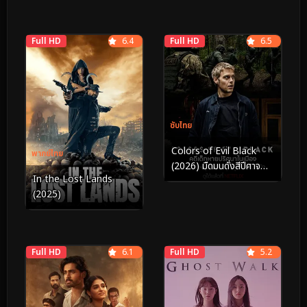
Full HD
6.4
Full HD
6.5
ซับไทย
Colors of Evil Black
พากย์ไทย
(2026) มืดมนดั่งสีปีศาจ
In the Lost Lands
เมืองสีดำ
(2025)
Full HD
6.1
Full HD
5.2