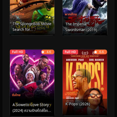
พากย์ไทย
พากย์ไทย
The SpongeBob Movie
The Imperial
Search for
Swordsman (2019)
SquarePants เดอะ สพันจ์
บ็อบ มูฟวี่ ภารกิจตามหาส
พันจ์บ็อบ (2025)
Full HD
4.6
Full HD
6.6
พากย์ไทย
ซับไทย
K-Pops! (2026)
A Soweto Love Story
(2024) ความรักสไตล์โซเว
โต