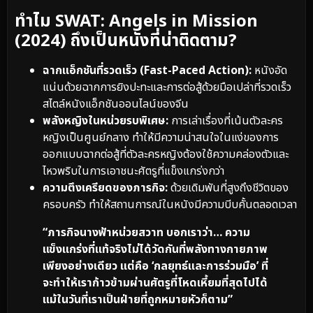
ทำไม SWAT: Angels in Mission
(2024) ถึงเป็นหนังที่น่าติดตาม?
ฉากแอ็กชันที่รวดเร็ว (Fast-Paced Action):
หนังอัด
แน่นด้วยฉากการยิงปะทะและการต่อสู้ด้วยมือเปล่าที่รวดเร็ว
สไตล์หนังแอ็กชันออนไลน์ของจีน
พลังหญิงในหน่วยรบพิเศษ:
การเล่าเรื่องที่เน้นตัวละคร
หญิงเป็นศูนย์กลาง ทำให้มีความน่าสนใจในแง่ของการ
ออกแบบฉากต่อสู้ที่ตัวละครหญิงต้องใช้ความคล่องตัวและ
ไหวพริบในการเอาชนะศัตรูที่แข็งแกร่งกว่า
ความตึงเครียดของภารกิจ:
ด้วยเดิมพันที่สูงถึงชีวิตของ
ครอบครัว ทำให้สถานการณ์ในหนังมีความบีบคั้นตลอดเวลา
“ภารกิจนางฟ้าหน่วยสวาท บอกเราว่า… ความ
แข็งแกร่งที่แท้จริงไม่ได้วัดกันที่พลังทางกายภาพ
เพียงอย่างเดียว แต่คือ ‘กลยุทธ์และการร่วมมือ’ ที่
จะทำให้เราก้าวข้ามผ่านศัตรูที่โหดเหี้ยมที่สุดไปได้
แม้ในวันที่เราเป็นฝ่ายที่ถูกหมายหัวก็ตาม”