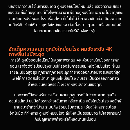
นอกจากความเร็วในการอัปเดต ดูหนังออนไลน์ใหม่ แล้ว เรื่องความเสถียร
ของตัวเล่นก็คือจุดเด่นที่ตั้งใจพัฒนามาเพื่อคนดูหนังโดยเฉพาะ ไม่ว่าคุณจะ
กดเลือก หนังใหม่ชนโรง เรื่องไหน ก็มั่นใจได้ว่าภาพจะชัดแจ๋ว เสียงพากย์
เคลียร์ชัด ช่วยให้การ ดูหนังใหม่ชนโรง ต่อเนื่องยาวๆ จนจบเรื่องแบบไม่มี
โฆษณามาคอยขัดอารมณ์ให้เสียจังหวะลุ้น
จัดเต็มความสนุก ดูหนังใหม่ชนโรง คมชัดระดับ 4K
ภาพลื่นไม่มีสะดุด
การได้ ดูหนังออนไลน์ใหม่ ในคุณภาพระดับ 4K คือนิยามใหม่ของการพัก
ผ่อน เราจึงตั้งใจปรับปรุงระบบให้รองรับการรับชม หนังใหม่ชนโรง ที่เน้น
รายละเอียดสูงสุด ทุกฉากทุกตอนจะถูกถ่ายทอดออกมาอย่างสมจริงที่สุด
เพื่อให้การตัดสินใจเข้ามา ดูหนังใหม่ชนโรง กับเรา เป็นตัวเลือกที่ดีที่สุด
สำหรับวันหยุดหรือช่วงเวลาหลังเลิกงานของคุณ
นอกจากนี้ยังรองรับการใช้งานผ่านทุกอุปกรณ์ ไม่ว่าจะอยาก ดูหนัง
ออนไลน์ใหม่ บนมือถือระหว่างเดินทาง หรือจะเปิด หนังใหม่ชนโรง จอยักษ์
ผ่านสมาร์ททีวีที่บ้าน ระบบก็พร้อมปรับความละเอียดให้เหมาะสมโดย
อัตโนมัติ ทำให้การ ดูหนังใหม่ชนโรง ลื่นไหลเป็นธรรมชาติ ไม่เสียอารมณ์
กับปัญหาภาพค้างหรือโหลดนานแน่นอน