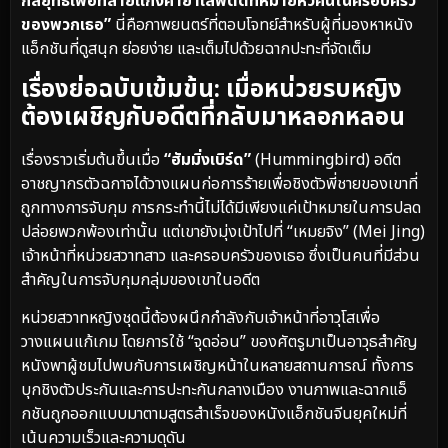
กลยุทธ์เพื่อทลายแก๊งค้ายาเสพติดที่หมายหัวคนในครอบครัว
ของพวกเธอ”
นี่คือภาพยนตร์ที่ตอบโจทย์สำหรับผู้ที่มองหาหนัง
แอ็กชันที่ดูสนุก ย่อยง่าย และเต็มไปด้วยฉากปะทะที่จัดเต็ม
เรื่องย่อฉบับเข้มข้น: เมื่อหน่วยรบหญิง
ต้องเผชิญกับอดีตที่กลับมาหลอกหลอน
เรื่องราวเริ่มต้นขึ้นเมื่อ
“ฮัมมิ่งเบิร์ด”
(Hummingbird) อดีต
อาชญากรตัวฉกาจได้วางแผนก่อการร้ายเพื่อชิงตัวพี่ชายของเขาที่
ถูกทางการจับกุม การกระทำนี้ไม่ได้มีเพียงแค่เป้าหมายในการปลด
ปล่อยพวกพ้องเท่านั้น แต่เขายังมุ่งเป้าไปที่ “เหมยจิง” (Mei Jing)
เจ้าหน้าที่หน่วยสวาทสาว และครอบครัวของเธอ ซึ่งเป็นคนที่มีส่วน
สำคัญในการจับกุมกลุ่มของเขาในอดีต
หน่วยสวาทหญิงชุดนี้ต้องผนึกกำลังกับเจ้าหน้าที่อาวุโสเพื่อ
วางแผนแก้เกม โดยการใช้ “จุดอ่อน” ของศัตรูมาเป็นอาวุธสำคัญ
หนังพาผู้ชมไปพบกับการเผชิญหน้าในหลายสถานการณ์ ทั้งการ
บุกชิงตัวประกันและการปะทะกันกลางเมือง งานภาพและฉากแอ็
กชันถูกออกแบบมาตามสูตรสำเร็จของหนังแอ็กชันจีนยุคใหม่ที่
เน้นความเร็วและความดุดัน