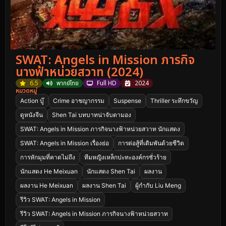
SWAT: Angels in Mission ภารกิจ
นางฟ้าหน่วยสวาท (2024)
6.5
พากย์ไทย
Full HD
2024
หมวดหมู่
Action บู๊
Crime อาชญากรรม
Suspense
Thriller ระทึกขวัญ
ดูหนังจีน
Shen Tai บทบาทน่าจับตามอง
SWAT: Angels in Mission ภารกิจนางฟ้าหน่วยสวาท นักแสดง
SWAT: Angels in Mission เรื่องย่อ
การต่อสู้ที่เดิมพันด้วยชีวิต
การหักมุมที่คาดไม่ถึง
ทีมหญิงเหล็กปะทะองค์กรชั่วร้าย
นักแสดง He Meixuan
นักแสดง Shen Tai
ผลงาน
ผลงาน He Meixuan
ผลงาน Shen Tai
ผู้กำกับ Liu Meng
รีวิว SWAT: Angels in Mission
รีวิว SWAT: Angels in Mission ภารกิจนางฟ้าหน่วยสวาท