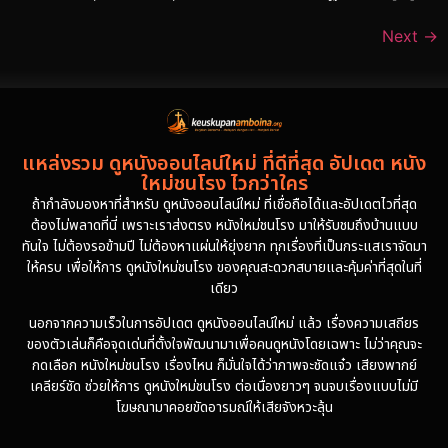
Next
→
แหล่งรวม ดูหนังออนไลน์ใหม่ ที่ดีที่สุด อัปเดต หนัง
ใหม่ชนโรง ไวกว่าใคร
ถ้ากำลังมองหาที่สำหรับ ดูหนังออนไลน์ใหม่ ที่เชื่อถือได้และอัปเดตไวที่สุด
ต้องไม่พลาดที่นี่ เพราะเราส่งตรง หนังใหม่ชนโรง มาให้รับชมถึงบ้านแบบ
ทันใจ ไม่ต้องรอข้ามปี ไม่ต้องหาแผ่นให้ยุ่งยาก ทุกเรื่องที่เป็นกระแสเราจัดมา
ให้ครบ เพื่อให้การ ดูหนังใหม่ชนโรง ของคุณสะดวกสบายและคุ้มค่าที่สุดในที่
เดียว
นอกจากความเร็วในการอัปเดต ดูหนังออนไลน์ใหม่ แล้ว เรื่องความเสถียร
ของตัวเล่นก็คือจุดเด่นที่ตั้งใจพัฒนามาเพื่อคนดูหนังโดยเฉพาะ ไม่ว่าคุณจะ
กดเลือก หนังใหม่ชนโรง เรื่องไหน ก็มั่นใจได้ว่าภาพจะชัดแจ๋ว เสียงพากย์
เคลียร์ชัด ช่วยให้การ ดูหนังใหม่ชนโรง ต่อเนื่องยาวๆ จนจบเรื่องแบบไม่มี
โฆษณามาคอยขัดอารมณ์ให้เสียจังหวะลุ้น