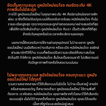
จัดเต็มความสนุก ดูหนังใหม่ชนโรง คมชัดระดับ 4K
ภาพลื่นไม่มีสะดุด
การได้ ดูหนังออนไลน์ใหม่ ในคุณภาพระดับ 4K คือนิยามใหม่ของการพัก
ผ่อน เราจึงตั้งใจปรับปรุงระบบให้รองรับการรับชม หนังใหม่ชนโรง ที่เน้น
รายละเอียดสูงสุด ทุกฉากทุกตอนจะถูกถ่ายทอดออกมาอย่างสมจริงที่สุด
เพื่อให้การตัดสินใจเข้ามา ดูหนังใหม่ชนโรง กับเรา เป็นตัวเลือกที่ดีที่สุด
สำหรับวันหยุดหรือช่วงเวลาหลังเลิกงานของคุณ
นอกจากนี้ยังรองรับการใช้งานผ่านทุกอุปกรณ์ ไม่ว่าจะอยาก ดูหนัง
ออนไลน์ใหม่ บนมือถือระหว่างเดินทาง หรือจะเปิด หนังใหม่ชนโรง จอยักษ์
ผ่านสมาร์ททีวีที่บ้าน ระบบก็พร้อมปรับความละเอียดให้เหมาะสมโดย
อัตโนมัติ ทำให้การ ดูหนังใหม่ชนโรง ลื่นไหลเป็นธรรมชาติ ไม่เสียอารมณ์
กับปัญหาภาพค้างหรือโหลดนานแน่นอน
ไม่พลาดทุกกระแส หนังใหม่ชนโรง ครบทุกแนว ดูหนัง
ออนไลน์ใหม่ ได้ทุกที่
รวมความหลากหลายมาไว้ให้เลือกแบบไม่มีเบื่อ ไม่ว่าจะเป็นสายบู๊ สายรัก
หรือสายสยองขวัญ ก็สามารถเข้ามา ดูหนังออนไลน์ใหม่ ได้ตามฟีลที่
ต้องการ เราคัดสรร หนังใหม่ชนโรง คุณภาพดีจากทั่วโลกมาไว้ให้เลือกรับ
ชมแบบจุใจ มั่นใจได้ว่าทุกครั้งที่อยาก ดูหนังใหม่ชนโรง คุณจะได้เจอกับ
เนื้อหาที่ถูกใจและสดใหม่อยู่เสมอ