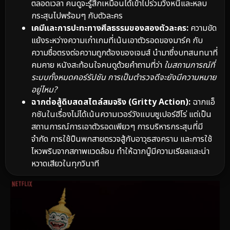
ตลอดเวลา คนดูจะรู้สึกเหมือนได้เข้าไปร่วมวิ่งหนีและหลบ
กระสุนไปพร้อมๆ กับตัวละคร
เคมีและการปะทะทางศีลธรรมของสองตัวละคร:
ความขัด
แย้งระหว่างความเก๋าเกมที่เน้นเอาตัวรอดของมาร์ค กับ
ความซื่อตรงต่อความถูกต้องของเจมส์ นำมาซึ่งบทสนทนาที่
คมคาย หนังสะท้อนใจคนดูด้วยคำถามที่ว่า
ในสถานการณ์ที่
ระบบทั้งหมดคอร์รัปชัน การเป็นตำรวจดีจะยังมีความหมาย
อยู่ไหม?
ฉากต่อสู้ดิบสดสไตล์สมจริง (Gritty Action):
ฉากแอ็
กชันในเรื่องไม่ได้เน้นความเวอร์วังแบบซูเปอร์ฮีโร่ แต่เป็น
สถานการณ์การเอาตัวรอดเพียวๆ การบริหารกระสุนที่มี
จำกัด การใช้ปืนพกสายตรวจสู้กับอาวุธสงคราม และการใช้
ไหวพริบจากสภาพแวดล้อม ทำให้ฉากบู๊มีความเรียลและน่า
หวาดเสียวในทุกวินาที