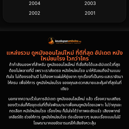
2004
2003
2002
2001
2000
1997
1994
1993
1992
1991
แหล่งรวม ดูหนังออนไลน์ใหม่ ที่ดีที่สุด อัปเดต หนัง
1986
1985
ใหม่ชนโรง ไวกว่าใคร
1981
1978
ถ้ากำลังมองหาที่สำหรับ ดูหนังออนไลน์ใหม่ ที่เชื่อถือได้และอัปเดตไวที่สุด
ต้องไม่พลาดที่นี่ เพราะเราส่งตรง หนังใหม่ชนโรง มาให้รับชมถึงบ้านแบบ
1974
ทันใจ ไม่ต้องรอข้ามปี ไม่ต้องหาแผ่นให้ยุ่งยาก ทุกเรื่องที่เป็นกระแสเราจัดมา
ให้ครบ เพื่อให้การ ดูหนังใหม่ชนโรง ของคุณสะดวกสบายและคุ้มค่าที่สุดในที่
เดียว
นอกจากความเร็วในการอัปเดต ดูหนังออนไลน์ใหม่ แล้ว เรื่องความเสถียร
ของตัวเล่นก็คือจุดเด่นที่ตั้งใจพัฒนามาเพื่อคนดูหนังโดยเฉพาะ ไม่ว่าคุณจะ
กดเลือก หนังใหม่ชนโรง เรื่องไหน ก็มั่นใจได้ว่าภาพจะชัดแจ๋ว เสียงพากย์
เคลียร์ชัด ช่วยให้การ ดูหนังใหม่ชนโรง ต่อเนื่องยาวๆ จนจบเรื่องแบบไม่มี
โฆษณามาคอยขัดอารมณ์ให้เสียจังหวะลุ้น