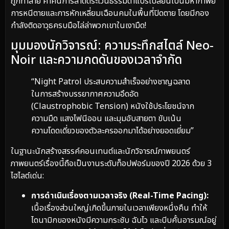
ถูกทำลาย ค่ำคืนการลาดตระเวนธรรมดาแปรเปลี่ยนเป็นมหากาพย์
การหนีตายและการหักเหลี่ยมเฉือนคมในพื้นที่ปิดตาย โดยมีกอง
กำลังติดอาวุธครบมือไล่ล่าพวกเขาในเงามืด!
มุมมองนักวิจารณ์: ความระทึกสไตล์ Neo-
Noir และความกดดันของเวลาจำกัด
“Night Patrol ประสบความสำเร็จอย่างชาญฉลาด
ในการสร้างบรรยากาศความอึดอัด
(Claustrophobic Tension) หนังใช้ประโยชน์จาก
ความมืด แสงไฟนีออน และมุมอับสายตา ขับเน้น
ความโดดเดี่ยวของตัวละครออกมาได้อย่างยอดเยี่ยม”
ในฐานะนักสร้างสรรค์คอนเทนต์และนักวิจารณ์ภาพยนตร์
ภาพยนตร์เรื่องนี้ถือเป็นงานระดับท็อปฟอร์มของปี 2026 ด้วย 3
ไฮไลต์เด่น:
การดำเนินเรื่องตามเวลาจริง (Real-Time Pacing):
เนื้อเรื่องส่วนใหญ่เกิดขึ้นภายในเวลาเพียงหนึ่งคืน ทำให้
ไดนามิกของหนังมีความกระชับ ฉับไว และบีบคั้นอารมณ์อยู่