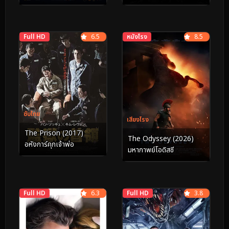
Moons (2023) นักรบมน
ตรา ตำนานแปดดวงจันทร์
Full HD
6.5
หนังโรง
8.5
ซับไทย
เสียงโรง
The Prison (2017)
The Odyssey (2026)
อหังการ์คุกเจ้าพ่อ
มหากาพย์โอดิสซี
Full HD
6.3
Full HD
3.8