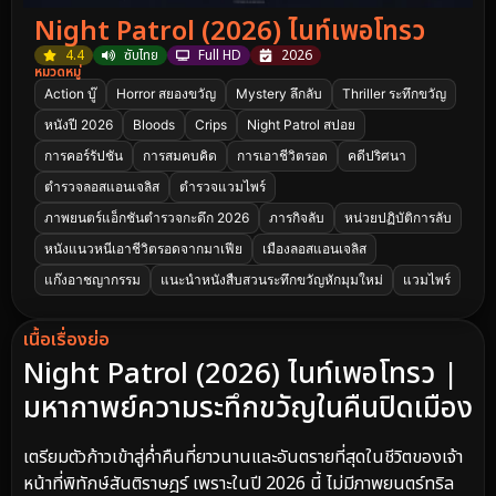
Night Patrol (2026) ไนท์เพอโทรว
4.4
ซับไทย
Full HD
2026
หมวดหมู่
Action บู๊
Horror สยองขวัญ
Mystery ลึกลับ
Thriller ระทึกขวัญ
หนังปี 2026
Bloods
Crips
Night Patrol สปอย
การคอร์รัปชัน
การสมคบคิด
การเอาชีวิตรอด
คดีปริศนา
ตำรวจลอสแอนเจลิส
ตำรวจแวมไพร์
ภาพยนตร์แอ็กชันตำรวจกะดึก 2026
ภารกิจลับ
หน่วยปฏิบัติการลับ
หนังแนวหนีเอาชีวิตรอดจากมาเฟีย
เมืองลอสแอนเจลิส
แก๊งอาชญากรรม
แนะนำหนังสืบสวนระทึกขวัญหักมุมใหม่
แวมไพร์
เนื้อเรื่องย่อ
Night Patrol (2026) ไนท์เพอโทรว |
มหากาพย์ความระทึกขวัญในคืนปิดเมือง
เตรียมตัวก้าวเข้าสู่ค่ำคืนที่ยาวนานและอันตรายที่สุดในชีวิตของเจ้า
หน้าที่พิทักษ์สันติราษฎร์ เพราะในปี 2026 นี้ ไม่มีภาพยนตร์ทริล