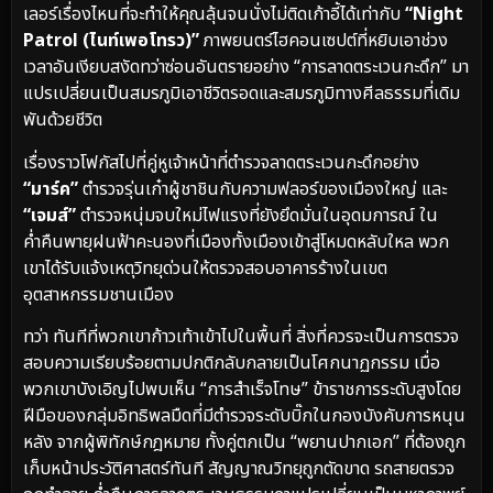
เลอร์เรื่องไหนที่จะทำให้คุณลุ้นจนนั่งไม่ติดเก้าอี้ได้เท่ากับ
“Night
Patrol (ไนท์เพอโทรว)”
ภาพยนตร์ไฮคอนเซปต์ที่หยิบเอาช่วง
เวลาอันเงียบสงัดทว่าซ่อนอันตรายอย่าง “การลาดตระเวนกะดึก” มา
แปรเปลี่ยนเป็นสมรภูมิเอาชีวิตรอดและสมรภูมิทางศีลธรรมที่เดิม
พันด้วยชีวิต
เรื่องราวโฟกัสไปที่คู่หูเจ้าหน้าที่ตำรวจลาดตระเวนกะดึกอย่าง
“มาร์ค”
ตำรวจรุ่นเก๋าผู้ชาชินกับความฟลอร์ของเมืองใหญ่ และ
“เจมส์”
ตำรวจหนุ่มจบใหม่ไฟแรงที่ยังยึดมั่นในอุดมการณ์ ใน
ค่ำคืนพายุฝนฟ้าคะนองที่เมืองทั้งเมืองเข้าสู่โหมดหลับใหล พวก
เขาได้รับแจ้งเหตุวิทยุด่วนให้ตรวจสอบอาคารร้างในเขต
อุตสาหกรรมชานเมือง
ทว่า ทันทีที่พวกเขาก้าวเท้าเข้าไปในพื้นที่ สิ่งที่ควรจะเป็นการตรวจ
สอบความเรียบร้อยตามปกติกลับกลายเป็นโศกนาฏกรรม เมื่อ
พวกเขาบังเอิญไปพบเห็น “การสำเร็จโทษ” ข้าราชการระดับสูงโดย
ฝีมือของกลุ่มอิทธิพลมืดที่มีตำรวจระดับบิ๊กในกองบังคับการหนุน
หลัง จากผู้พิทักษ์กฎหมาย ทั้งคู่ตกเป็น “พยานปากเอก” ที่ต้องถูก
เก็บหน้าประวัติศาสตร์ทันที สัญญาณวิทยุถูกตัดขาด รถสายตรวจ