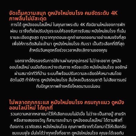
จัดเต็มความสนุก ดูหนังใหม่ชนโรง คมชัดระดับ 4K
ภาพลื่นไม่มีสะดุด
การได้ ดูหนังออนไลน์ใหม่ ในคุณภาพระดับ 4K คือนิยามใหม่ของการพัก
ผ่อน เราจึงตั้งใจปรับปรุงระบบให้รองรับการรับชม หนังใหม่ชนโรง ที่เน้น
รายละเอียดสูงสุด ทุกฉากทุกตอนจะถูกถ่ายทอดออกมาอย่างสมจริงที่สุด
เพื่อให้การตัดสินใจเข้ามา ดูหนังใหม่ชนโรง กับเรา เป็นตัวเลือกที่ดีที่สุด
สำหรับวันหยุดหรือช่วงเวลาหลังเลิกงานของคุณ
นอกจากนี้ยังรองรับการใช้งานผ่านทุกอุปกรณ์ ไม่ว่าจะอยาก ดูหนัง
ออนไลน์ใหม่ บนมือถือระหว่างเดินทาง หรือจะเปิด หนังใหม่ชนโรง จอยักษ์
ผ่านสมาร์ททีวีที่บ้าน ระบบก็พร้อมปรับความละเอียดให้เหมาะสมโดย
อัตโนมัติ ทำให้การ ดูหนังใหม่ชนโรง ลื่นไหลเป็นธรรมชาติ ไม่เสียอารมณ์
กับปัญหาภาพค้างหรือโหลดนานแน่นอน
ไม่พลาดทุกกระแส หนังใหม่ชนโรง ครบทุกแนว ดูหนัง
ออนไลน์ใหม่ ได้ทุกที่
รวมความหลากหลายมาไว้ให้เลือกแบบไม่มีเบื่อ ไม่ว่าจะเป็นสายบู๊ สายรัก
หรือสายสยองขวัญ ก็สามารถเข้ามา ดูหนังออนไลน์ใหม่ ได้ตามฟีลที่
ต้องการ เราคัดสรร หนังใหม่ชนโรง คุณภาพดีจากทั่วโลกมาไว้ให้เลือกรับ
ชมแบบจุใจ มั่นใจได้ว่าทุกครั้งที่อยาก ดูหนังใหม่ชนโรง คุณจะได้เจอกับ