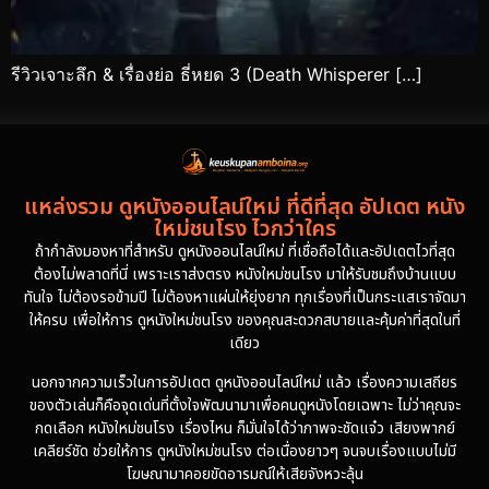
รีวิวเจาะลึก & เรื่องย่อ ธี่หยด 3 (Death Whisperer […]
แหล่งรวม ดูหนังออนไลน์ใหม่ ที่ดีที่สุด อัปเดต หนัง
ใหม่ชนโรง ไวกว่าใคร
ถ้ากำลังมองหาที่สำหรับ ดูหนังออนไลน์ใหม่ ที่เชื่อถือได้และอัปเดตไวที่สุด
ต้องไม่พลาดที่นี่ เพราะเราส่งตรง หนังใหม่ชนโรง มาให้รับชมถึงบ้านแบบ
ทันใจ ไม่ต้องรอข้ามปี ไม่ต้องหาแผ่นให้ยุ่งยาก ทุกเรื่องที่เป็นกระแสเราจัดมา
ให้ครบ เพื่อให้การ ดูหนังใหม่ชนโรง ของคุณสะดวกสบายและคุ้มค่าที่สุดในที่
เดียว
นอกจากความเร็วในการอัปเดต ดูหนังออนไลน์ใหม่ แล้ว เรื่องความเสถียร
ของตัวเล่นก็คือจุดเด่นที่ตั้งใจพัฒนามาเพื่อคนดูหนังโดยเฉพาะ ไม่ว่าคุณจะ
กดเลือก หนังใหม่ชนโรง เรื่องไหน ก็มั่นใจได้ว่าภาพจะชัดแจ๋ว เสียงพากย์
เคลียร์ชัด ช่วยให้การ ดูหนังใหม่ชนโรง ต่อเนื่องยาวๆ จนจบเรื่องแบบไม่มี
โฆษณามาคอยขัดอารมณ์ให้เสียจังหวะลุ้น