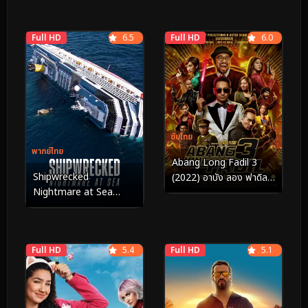
Full HD
6.5
Full HD
6.0
ซับไทย
พากย์ไทย
Abang Long Fadil 3
Shipwrecked
(2022) อาบัง ลอง ฟาดิล
Nightmare at Sea
3
(2026) เรืออับปาง ฝัน
ร้ายกลางทะเล
Full HD
5.4
Full HD
5.1