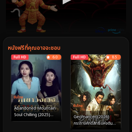
หนังฟรีที่คุณอาจจะชอบ
Full HD
6.0
Full HD
8.5
ซับไทย
ซับไทย
Abandoned Mountain
Soul Chilling (2025)
Geomancer (2026)
ภูเขาวังเวงยามราตรี
กระถางศักดิ์สิทธิ์แห่งดิน
แดน