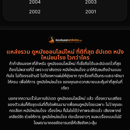
2004
2003
2002
2001
2000
1997
1994
1993
1992
1991
แหล่งรวม ดูหนังออนไลน์ใหม่ ที่ดีที่สุด อัปเดต หนัง
1986
1985
ใหม่ชนโรง ไวกว่าใคร
1981
1978
ถ้ากำลังมองหาที่สำหรับ ดูหนังออนไลน์ใหม่ ที่เชื่อถือได้และอัปเดตไวที่สุด
ต้องไม่พลาดที่นี่ เพราะเราส่งตรง หนังใหม่ชนโรง มาให้รับชมถึงบ้านแบบ
1974
ทันใจ ไม่ต้องรอข้ามปี ไม่ต้องหาแผ่นให้ยุ่งยาก ทุกเรื่องที่เป็นกระแสเราจัดมา
ให้ครบ เพื่อให้การ ดูหนังใหม่ชนโรง ของคุณสะดวกสบายและคุ้มค่าที่สุดในที่
เดียว
นอกจากความเร็วในการอัปเดต ดูหนังออนไลน์ใหม่ แล้ว เรื่องความเสถียร
ของตัวเล่นก็คือจุดเด่นที่ตั้งใจพัฒนามาเพื่อคนดูหนังโดยเฉพาะ ไม่ว่าคุณจะ
กดเลือก หนังใหม่ชนโรง เรื่องไหน ก็มั่นใจได้ว่าภาพจะชัดแจ๋ว เสียงพากย์
เคลียร์ชัด ช่วยให้การ ดูหนังใหม่ชนโรง ต่อเนื่องยาวๆ จนจบเรื่องแบบไม่มี
โฆษณามาคอยขัดอารมณ์ให้เสียจังหวะลุ้น