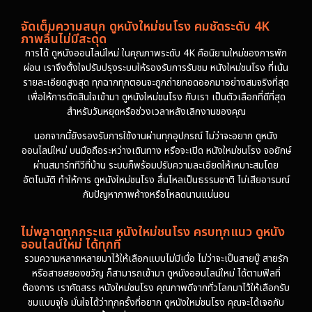
จัดเต็มความสนุก ดูหนังใหม่ชนโรง คมชัดระดับ 4K
ภาพลื่นไม่มีสะดุด
การได้ ดูหนังออนไลน์ใหม่ ในคุณภาพระดับ 4K คือนิยามใหม่ของการพัก
ผ่อน เราจึงตั้งใจปรับปรุงระบบให้รองรับการรับชม หนังใหม่ชนโรง ที่เน้น
รายละเอียดสูงสุด ทุกฉากทุกตอนจะถูกถ่ายทอดออกมาอย่างสมจริงที่สุด
เพื่อให้การตัดสินใจเข้ามา ดูหนังใหม่ชนโรง กับเรา เป็นตัวเลือกที่ดีที่สุด
สำหรับวันหยุดหรือช่วงเวลาหลังเลิกงานของคุณ
นอกจากนี้ยังรองรับการใช้งานผ่านทุกอุปกรณ์ ไม่ว่าจะอยาก ดูหนัง
ออนไลน์ใหม่ บนมือถือระหว่างเดินทาง หรือจะเปิด หนังใหม่ชนโรง จอยักษ์
ผ่านสมาร์ททีวีที่บ้าน ระบบก็พร้อมปรับความละเอียดให้เหมาะสมโดย
อัตโนมัติ ทำให้การ ดูหนังใหม่ชนโรง ลื่นไหลเป็นธรรมชาติ ไม่เสียอารมณ์
กับปัญหาภาพค้างหรือโหลดนานแน่นอน
ไม่พลาดทุกกระแส หนังใหม่ชนโรง ครบทุกแนว ดูหนัง
ออนไลน์ใหม่ ได้ทุกที่
รวมความหลากหลายมาไว้ให้เลือกแบบไม่มีเบื่อ ไม่ว่าจะเป็นสายบู๊ สายรัก
หรือสายสยองขวัญ ก็สามารถเข้ามา ดูหนังออนไลน์ใหม่ ได้ตามฟีลที่
ต้องการ เราคัดสรร หนังใหม่ชนโรง คุณภาพดีจากทั่วโลกมาไว้ให้เลือกรับ
ชมแบบจุใจ มั่นใจได้ว่าทุกครั้งที่อยาก ดูหนังใหม่ชนโรง คุณจะได้เจอกับ