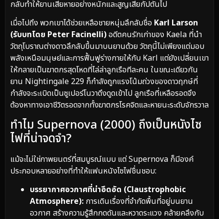
กลับทำให้ยานเสียหายอย่างหนักและสูญเสียกัปตันไป
เมื่อไปถึง พวกเขาได้ช่วยเหลือชายหนุ่มลึกลับชื่อ
Karl Larson
(รับบทโดย Peter Facinelli)
อดีตคนรักเก่าของ Kaela ที่นำ
วัตถุโบราณต่างดาวลึกลับขึ้นมาบนยานด้วย วัตถุนี้ไม่เพียงแต่มอบ
พลังเหนือมนุษย์และการฟื้นฟูร่างกายให้กับ Karl แต่ยังเปลี่ยนเขา
ให้กลายเป็นฆาตกรสุดโหดที่ไล่ล่าลูกเรือทีละคน ในขณะเดียวกัน
ยาน Nightingale 229 ก็กำลังถูกแรงโน้มถ่วงของดาวฤกษ์ที่
กำลังจะระเบิดเป็นซูเปอร์โนวาดึงดูดเข้าไป ลูกเรือที่เหลือรอดจึง
ต้องหาทางเอาชีวิตรอดจากทั้งฆาตกรโรคจิตและหายนะระดับจักรวาล
ทำไม Supernova (2000) ถึงเป็นหนังไซ
ไฟที่น่าจดจำ?
แม้จะไม่ใช่ภาพยนตร์ที่สมบูรณ์แบบ แต่ Supernova ก็มีองค์
ประกอบหลายอย่างที่ทำให้แฟนหนังไซไฟชื่นชอบ:
บรรยากาศอวกาศที่น่าอึดอัด (Claustrophobic
Atmosphere):
การเดินเรื่องที่จำกัดพื้นที่อยู่บนยาน
อวกาศ สร้างความรู้สึกกดดันและหวาดระแวง คล้ายคลึงกับ