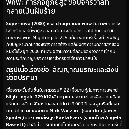
พิภพ: ภารกิจกู้ภัยสูดขอบจักรวาลที่
กลายเป็นฝันร้าย
Supernova (2000) หรือ ฝ่ามฤตยูนอกพิภพ
คือภาพยนตร์ไซ
ไฟ-ทริลเลอร์ที่พาผู้ชมออกเดินทางข้ามจักรวาลไปกับยานกู้ภัย
ทางการแพทย์ Nightingale 229 แม้ภาพยนตร์เรื่องนี้จะเผชิญ
กับปัญหามากมายระหว่างการสร้าง แต่ก็ยังคงความคลาสสิกของ
หนังไซไฟยุค 2000 ที่ผสมผสานความลึกลับของอวกาศเข้ากับ
ความระทึกขวัญของการเอาชีวิตรอดได้อย่างน่าสนใจ
สรุปเนื้อเรื่องย่อ: สัญญาณมรณะและสิ่งมี
ชีวิตปริศนา
เรื่องราวเริ่มต้นขึ้นในศตวรรษที่ 22 เมื่อยานกู้ภัยทางการแพทย์
Nightingale 229
ได้รับสัญญาณขอความช่วยเหลือจากเหมือง
แร่บนดวงจันทร์ที่ห่างไกลออกไปกว่า 3,000 ปีแสง ลูกเรือทั้งหก
คน นำโดย
นักบินผู้ช่วย Nick Vanzant (รับบทโดย James
Spader)
และ
แพทย์หญิง Kaela Evers (รับบทโดย Angela
Bassett)
ตัดสินใจวาร์ปข้ามมิติไปช่วยเหลือ แต่การเดินทางครั้งนี้