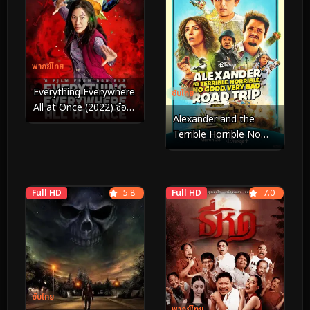
พากย์ไทย
Everything Everywhere
ซับไทย
All at Once (2022) ซือเจ๊
Alexander and the
ทะลุมัลติเวิร์ส
Terrible Horrible No
Good Very Bad Road
Trip (2025)
Full HD
5.8
Full HD
7.0
ซับไทย
พากย์ไทย