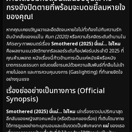
กรงขังปิดตายที่พร้อมจะบดขยี้ลมหายใจ
ของคุณ!
หากคุณเคยขวัญผวาและอึดอัดจนหายใจไม่ทั่วท้องไปกับความรัก
อันบ้าคลั่งของแม่ใน
Run (2020)
หรือความโรคจิตระดับตำนานใน
Misery
ภาพยนตร์เรื่อง
Smothered (2025) นี่แม่… ใช่ไหม
คือผลงานแนวจิตวิทยาทริลเลอร์ระดับท็อปฟอร์มประจำปี 2025 ที่
คุณห้ามพลาด หนังเรื่องนี้ก้าวข้ามการเป็นแค่หนังผีหรือหนัง
ฆาตกรรมธรรมดา แต่บดขยี้อารมณ์ด้วยความสัมพันธ์ที่กลืนไม่เข้า
คายไม่ออก และการควบคุมบงการ (Gaslighting) ที่ทำลายจิตใจ
อย่างรุนแรง
เรื่องย่ออย่างเป็นทางการ (Official
Synopsis)
Smothered (2025) นี่แม่… ใช่ไหม
เล่าเรื่องราวปมปริศนาสุด
ลึกลับของหญิงสาวคนหนึ่ง (หรือตัวเอกของเรื่อง) ที่เติบโตมาภาย
ใต้การดูแลอย่างทะนุถนอมและเข้มงวดเป็นพิเศษจาก
แม่
ของเธอ