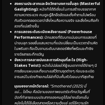
สงครามประสาทและจิตวิทยาบงการขั้นสุด (Masterful
Gaslighting):
หนังทำได้ดีเยี่ยมในการสร้างบรรยากาศ
ความหวาดระแวง คนดูจะรู้สึกอึดอัดและตั้งคำถามไปพร้อม
กับตัวเอกตลอดเวลาว่าสิ่งไหนคือความจริง และสิ่งไหนคือคำ
ลวงที่แม่สร้างขึ้น
การแสดงระดับระเบิดพลังอารมณ์ (Powerhouse
Performances):
นักแสดงที่รับบทแม่มอบการแสดงที่
น่าขนลุก รอยยิ้มแสนหวานที่แปรเปลี่ยนเป็นแววตาอำมหิต
ในพริบตา ถือเป็นงานระดับมาสเตอร์พีซที่พร้อมจะท้าชิง
รางวัลสายระทึกขวัญ
จังหวะการคลายปมและการหักมุมที่สะใจ (High-
Stakes Twist):
หนังไม่ปล่อยให้ผู้ชมเดาทางได้ง่ายๆ มี
การซ้อนแผนและทิ้งเบาะแสไว้ตามจุดต่างๆ ก่อนจะระเบิด
อารมณ์ในช่วงท้ายเกมไล่ล่าที่บีบคั้นหัวใจจนนาทีสุดท้าย
มุมมองจากนักวิจารณ์:
“Smothered (2025) นี่
แม่… ใช่ไหม คือนิยามของภาพยนตร์ระทึกขวัญพื้นที่
ปิดที่ทำลายระบบประสาทของคนดูได้อย่างเยือกเย็น
หนังไม่ได้ใช้เลือดสาดหรือความตุ้งแช่ แต่ใช้ความรัก