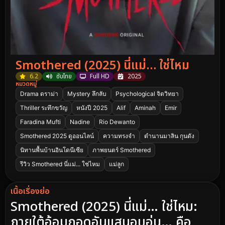
Smothered (2025) นี่แม่… ใช่ไหม
6.2
ซับไทย
Full HD
2025
หมวดหมู่
Drama ดราม่า
Mystery ลึกลับ
Psychological จิตวิทยา
Thriller ระทึกขวัญ
หนังปี 2025
Alif
Aminah
Emir
Faradina Mufti
Nadine
Rio Dewanto
Smothered 2025 ดูออนไลน์
ความทรงจำ
ตำนานมาลิน กุนดัง
นิทานพื้นบ้านอินโดนีเซีย
ภาพยนตร์ Smothered
รีวิว Smothered นี่แม่... ใช่ไหม
แม่ลูก
เนื้อเรื่องย่อ
Smothered (2025) นี่แม่… ใช่ไหม:
ภายใต้อ้อมกอดอันแสนอบอุ่น… คือ