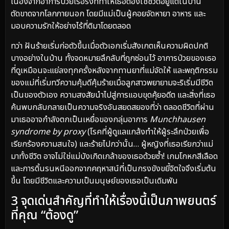
เนื่องจากอาการป่วยเรื้อรังที่ทำให้เธอต้องใช้ชีวิตอยู่แต่ในบ้าน
ตัดขาดจากโลกภายนอก โดยมีแม่เป็นผู้คอยจัดหายา อาหาร และ
มอบความรักให้อย่างไร้ที่ติมาโดยตลอด
ทว่า ฝันร้ายเริ่มก่อตัวขึ้นเมื่อตัวเอกเริ่มสังเกตเห็นความผิดปกติ
บางอย่างในบ้าน ทั้งจดหมายลึกลับที่ถูกซ่อนไว้ อาการป่วยของเธอ
ที่ดูเหมือนจะแย่ลงทุกครั้งหลังจากทานยาที่แม่จัดให้ และพฤติกรรม
ของแม่ที่เริ่มทวีความคุ้มดีคุ้มร้ายเมื่อลูกสาวพยายามจะริเริ่มมีชีวิต
เป็นของตัวเอง ความสงสัยนำไปสู่การแอบขุดคุ้ยอดีต และสิ่งที่เธอ
ค้นพบกลับกลายเป็นความจริงอันสยดสยองที่ว่า ตลอดชีวิตที่ผ่าน
มาเธออาจกำลังตกเป็นเหยื่อของกลุ่มอาการ
Munchhausen
syndrome by proxy
(โรคที่ผู้ดูแลแกล้งทำให้ผู้ระลึกป่วยเพื่อ
เรียกร้องความสนใจ) และร้ายไปกว่านั้น… ผู้หญิงที่เธอเรียกว่าแม่
มาทั้งชีวิต อาจไม่ใช่แม่บังเกิดเกล้าของเธอด้วยซ้ำ! เกมโกหกสีเลือด
และการดิ้นรนหนีออกจากคฤหาสน์ที่เป็นกรงขังขยี้จิตใจจึงเริ่มต้น
ขึ้น โดยมีชีวิตและความเป็นมนุษย์ของเธอเป็นเดิมพัน
3 จุดเด่นสำคัญที่ทำให้เรื่องนี้เป็นภาพยนตร์
ที่คุณ “ต้องดู”