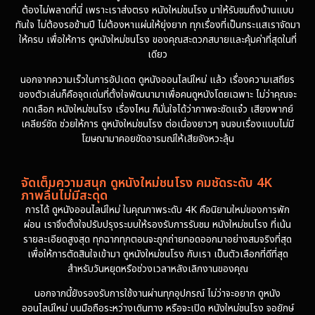
ต้องไม่พลาดที่นี่ เพราะเราส่งตรง หนังใหม่ชนโรง มาให้รับชมถึงบ้านแบบ
1974
ทันใจ ไม่ต้องรอข้ามปี ไม่ต้องหาแผ่นให้ยุ่งยาก ทุกเรื่องที่เป็นกระแสเราจัดมา
ให้ครบ เพื่อให้การ ดูหนังใหม่ชนโรง ของคุณสะดวกสบายและคุ้มค่าที่สุดในที่
เดียว
นอกจากความเร็วในการอัปเดต ดูหนังออนไลน์ใหม่ แล้ว เรื่องความเสถียร
ของตัวเล่นก็คือจุดเด่นที่ตั้งใจพัฒนามาเพื่อคนดูหนังโดยเฉพาะ ไม่ว่าคุณจะ
กดเลือก หนังใหม่ชนโรง เรื่องไหน ก็มั่นใจได้ว่าภาพจะชัดแจ๋ว เสียงพากย์
เคลียร์ชัด ช่วยให้การ ดูหนังใหม่ชนโรง ต่อเนื่องยาวๆ จนจบเรื่องแบบไม่มี
โฆษณามาคอยขัดอารมณ์ให้เสียจังหวะลุ้น
จัดเต็มความสนุก ดูหนังใหม่ชนโรง คมชัดระดับ 4K
ภาพลื่นไม่มีสะดุด
การได้ ดูหนังออนไลน์ใหม่ ในคุณภาพระดับ 4K คือนิยามใหม่ของการพัก
ผ่อน เราจึงตั้งใจปรับปรุงระบบให้รองรับการรับชม หนังใหม่ชนโรง ที่เน้น
รายละเอียดสูงสุด ทุกฉากทุกตอนจะถูกถ่ายทอดออกมาอย่างสมจริงที่สุด
เพื่อให้การตัดสินใจเข้ามา ดูหนังใหม่ชนโรง กับเรา เป็นตัวเลือกที่ดีที่สุด
สำหรับวันหยุดหรือช่วงเวลาหลังเลิกงานของคุณ
นอกจากนี้ยังรองรับการใช้งานผ่านทุกอุปกรณ์ ไม่ว่าจะอยาก ดูหนัง
ออนไลน์ใหม่ บนมือถือระหว่างเดินทาง หรือจะเปิด หนังใหม่ชนโรง จอยักษ์