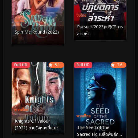
ซับไทย
ซับไทย
Pursuit (2023) ปฏิบัติการ
Spin Me Round (2022)
ล่าระห่ำ
Full HD
5.1
Full HD
7.6
พากย์ไทย
พากย์ไทย
Knights Of Valour
The Seed of the
(2021) ดาบชิงหลงยั้นเยว่
Sacred Fig เมล็ดพันธุ์คน