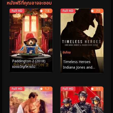
หนังฟรีที่คุณอาจจะชอบ
Full HD
7.8
Full HD
7.5
พากย์ไทย
ซับไทย
Paddington 2 (2018)
Timeless Heroes
ของขวัญที่หายไป
Indiana Jones and
Harrison Ford (2023)
Full HD
5.2
Full HD
9.5