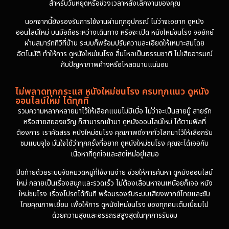
สำหรับวันหยุดหรือช่วงเวลาหลังเลิกงานของคุณ
นอกจากนี้ยังรองรับการใช้งานผ่านทุกอุปกรณ์ ไม่ว่าจะอยาก ดูหนัง
ออนไลน์ใหม่ บนมือถือระหว่างเดินทาง หรือจะเปิด หนังใหม่ชนโรง จอยักษ์
ผ่านสมาร์ททีวีที่บ้าน ระบบก็พร้อมปรับความละเอียดให้เหมาะสมโดย
อัตโนมัติ ทำให้การ ดูหนังใหม่ชนโรง ลื่นไหลเป็นธรรมชาติ ไม่เสียอารมณ์
กับปัญหาภาพค้างหรือโหลดนานแน่นอน
ไม่พลาดทุกกระแส หนังใหม่ชนโรง ครบทุกแนว ดูหนัง
ออนไลน์ใหม่ ได้ทุกที่
รวมความหลากหลายมาไว้ให้เลือกแบบไม่มีเบื่อ ไม่ว่าจะเป็นสายบู๊ สายรัก
หรือสายสยองขวัญ ก็สามารถเข้ามา ดูหนังออนไลน์ใหม่ ได้ตามฟีลที่
ต้องการ เราคัดสรร หนังใหม่ชนโรง คุณภาพดีจากทั่วโลกมาไว้ให้เลือกรับ
ชมแบบจุใจ มั่นใจได้ว่าทุกครั้งที่อยาก ดูหนังใหม่ชนโรง คุณจะได้เจอกับ
เนื้อหาที่ถูกใจและสดใหม่อยู่เสมอ
ปิดท้ายด้วยระบบจัดหมวดหมู่ที่ใช้งานง่าย ช่วยให้การค้นหา ดูหนังออนไลน์
ใหม่ กลายเป็นเรื่องสนุกและรวดเร็ว ไม่ต้องเลื่อนหาจนเหนื่อยก็เจอ หนัง
ใหม่ชนโรง เรื่องโปรดได้ทันที พร้อมรองรับระบบเสียงพากย์ไทยและซับ
ไทยคุณภาพเยี่ยม เพื่อให้การ ดูหนังใหม่ชนโรง ของทุกคนเต็มเปี่ยมไป
ด้วยความสุขและอรรถรสสูงสุดในทุกการรับชม