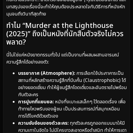
บทสรุปของเรื่องนี้จะทำให้คุณต้องประหลาดใจกับวิธีการที่หนังหัก
มุมจนถึงวินาทีสุดท้าย
ทำไม “Murder at the Lighthouse
(2025)” ถึงเป็นหนังที่นักสืบตัวจริงไม่ควร
พลาด?
นี่ไม่ใช่แค่หนังฆาตกรรมทั่วไป แต่เป็นงานที่ผสมผสานอารมณ์
ความรู้สึกได้อย่างลงตัว:
บรรยากาศ (Atmosphere):
การเลือกใช้ประภาคารเป็น
สถานที่หลักสร้างความรู้สึกที่บีบคั้น (Claustrophobic) ได้
อย่างยอดเยี่ยม ทำให้ผู้ชมรู้สึกโดดเดี่ยวและอันตรายไปพร้อม
กับตัวละคร
การปูบทที่แยบยล:
หนังทิ้งเบาะแสเล็กๆ ไว้ตลอดเรื่อง เพื่อ
ท้าทายไหวพริบของผู้ชม เป็นประสบการณ์ที่สนุกเหมือน
การได้ไขคดีด้วยตัวเอง
ความซับซ้อนของตัวละคร:
ทุกตัวละครถูกออกแบบมาให้มี
ความเทาในจิตใจ ไม่มีใครขาวสะอาดหรือดำสนิท ทำให้การเดา