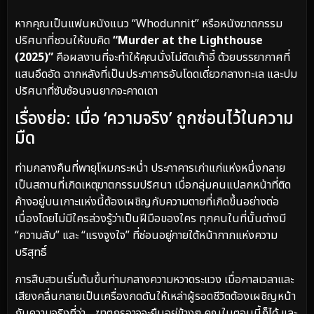
หากคุณเป็นแฟนหนังแนว “Whodunnit” หรือหนังฆาตกรรม
ปริศนาที่ชวนให้ขบคิด
“Murder at the Lighthouse
(2025)”
คือผลงานที่จะทำให้คุณนั่งไม่ติดเก้าอี้ ด้วยบรรยากาศที่
แสนอึดอัด ฉากหลังที่เป็นประภาคารอันโดดเดี่ยวกลางทะเล และปม
ปริศนาที่ซับซ้อนจนยากจะคาดเดา
เรื่องย่อ: เมื่อ ‘ความจริง’ ถูกซ่อนไว้ในความ
มืด
ท่ามกลางคืนที่พายุโหมกระหน่ำ ประภาคารเก่าแก่แห่งหนึ่งกลาย
เป็นสถานที่เกิดเหตุฆาตกรรมปริศนา เมื่อกลุ่มคนแปลกหน้าที่ติด
ค้างอยู่บนเกาะแห่งนี้ต้องเผชิญกับความตายที่เกิดขึ้นอย่างต่อ
เนื่องโดยไม่มีใครล่วงรู้ว่าเป็นฝีมือของใคร ทุกคนในที่นั้นต่างมี
“ความลับ” และ “แรงจูงใจ” ที่ซ่อนอยู่ภายใต้หน้ากากแห่งความ
บริสุทธิ์
การสืบสวนเริ่มต้นขึ้นท่ามกลางความหวาดระแวง เมื่อกาลเวลาและ
เสียงคลื่นกลายเป็นเครื่องกดดันให้เหล่าผู้รอดชีวิตต้องเผชิญหน้า
กับความจริงที่ว่า… ฆาตกรอาจจะยืนอยู่ข้างๆ คุณในตอนนี้ก็ได้ และ