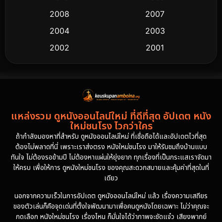
2008
2007
2004
2003
2002
2001
2000
1997
1994
1993
1992
1991
แหล่งรวม ดูหนังออนไลน์ใหม่ ที่ดีที่สุด อัปเดต หนัง
1986
1985
ใหม่ชนโรง ไวกว่าใคร
1981
1978
ถ้ากำลังมองหาที่สำหรับ ดูหนังออนไลน์ใหม่ ที่เชื่อถือได้และอัปเดตไวที่สุด
ต้องไม่พลาดที่นี่ เพราะเราส่งตรง หนังใหม่ชนโรง มาให้รับชมถึงบ้านแบบ
1974
ทันใจ ไม่ต้องรอข้ามปี ไม่ต้องหาแผ่นให้ยุ่งยาก ทุกเรื่องที่เป็นกระแสเราจัดมา
ให้ครบ เพื่อให้การ ดูหนังใหม่ชนโรง ของคุณสะดวกสบายและคุ้มค่าที่สุดในที่
เดียว
นอกจากความเร็วในการอัปเดต ดูหนังออนไลน์ใหม่ แล้ว เรื่องความเสถียร
ของตัวเล่นก็คือจุดเด่นที่ตั้งใจพัฒนามาเพื่อคนดูหนังโดยเฉพาะ ไม่ว่าคุณจะ
กดเลือก หนังใหม่ชนโรง เรื่องไหน ก็มั่นใจได้ว่าภาพจะชัดแจ๋ว เสียงพากย์