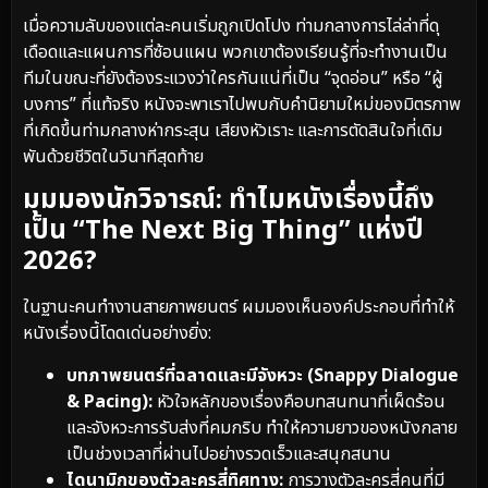
เมื่อความลับของแต่ละคนเริ่มถูกเปิดโปง ท่ามกลางการไล่ล่าที่ดุ
เดือดและแผนการที่ซ้อนแผน พวกเขาต้องเรียนรู้ที่จะทำงานเป็น
ทีมในขณะที่ยังต้องระแวงว่าใครกันแน่ที่เป็น “จุดอ่อน” หรือ “ผู้
บงการ” ที่แท้จริง หนังจะพาเราไปพบกับคำนิยามใหม่ของมิตรภาพ
ที่เกิดขึ้นท่ามกลางห่ากระสุน เสียงหัวเราะ และการตัดสินใจที่เดิม
พันด้วยชีวิตในวินาทีสุดท้าย
มุมมองนักวิจารณ์: ทำไมหนังเรื่องนี้ถึง
เป็น “The Next Big Thing” แห่งปี
2026?
ในฐานะคนทำงานสายภาพยนตร์ ผมมองเห็นองค์ประกอบที่ทำให้
หนังเรื่องนี้โดดเด่นอย่างยิ่ง:
บทภาพยนตร์ที่ฉลาดและมีจังหวะ (Snappy Dialogue
& Pacing):
หัวใจหลักของเรื่องคือบทสนทนาที่เผ็ดร้อน
และจังหวะการรับส่งที่คมกริบ ทำให้ความยาวของหนังกลาย
เป็นช่วงเวลาที่ผ่านไปอย่างรวดเร็วและสนุกสนาน
ไดนามิกของตัวละครสี่ทิศทาง:
การวางตัวละครสี่คนที่มี