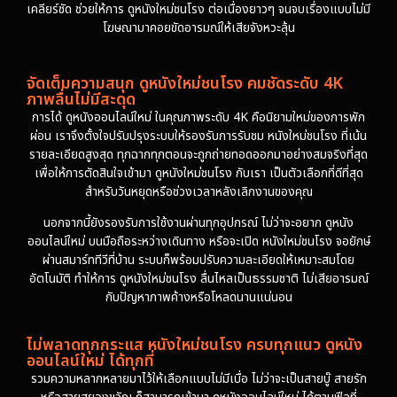
เคลียร์ชัด ช่วยให้การ ดูหนังใหม่ชนโรง ต่อเนื่องยาวๆ จนจบเรื่องแบบไม่มี
โฆษณามาคอยขัดอารมณ์ให้เสียจังหวะลุ้น
จัดเต็มความสนุก ดูหนังใหม่ชนโรง คมชัดระดับ 4K
ภาพลื่นไม่มีสะดุด
การได้ ดูหนังออนไลน์ใหม่ ในคุณภาพระดับ 4K คือนิยามใหม่ของการพัก
ผ่อน เราจึงตั้งใจปรับปรุงระบบให้รองรับการรับชม หนังใหม่ชนโรง ที่เน้น
รายละเอียดสูงสุด ทุกฉากทุกตอนจะถูกถ่ายทอดออกมาอย่างสมจริงที่สุด
เพื่อให้การตัดสินใจเข้ามา ดูหนังใหม่ชนโรง กับเรา เป็นตัวเลือกที่ดีที่สุด
สำหรับวันหยุดหรือช่วงเวลาหลังเลิกงานของคุณ
นอกจากนี้ยังรองรับการใช้งานผ่านทุกอุปกรณ์ ไม่ว่าจะอยาก ดูหนัง
ออนไลน์ใหม่ บนมือถือระหว่างเดินทาง หรือจะเปิด หนังใหม่ชนโรง จอยักษ์
ผ่านสมาร์ททีวีที่บ้าน ระบบก็พร้อมปรับความละเอียดให้เหมาะสมโดย
อัตโนมัติ ทำให้การ ดูหนังใหม่ชนโรง ลื่นไหลเป็นธรรมชาติ ไม่เสียอารมณ์
กับปัญหาภาพค้างหรือโหลดนานแน่นอน
ไม่พลาดทุกกระแส หนังใหม่ชนโรง ครบทุกแนว ดูหนัง
ออนไลน์ใหม่ ได้ทุกที่
รวมความหลากหลายมาไว้ให้เลือกแบบไม่มีเบื่อ ไม่ว่าจะเป็นสายบู๊ สายรัก