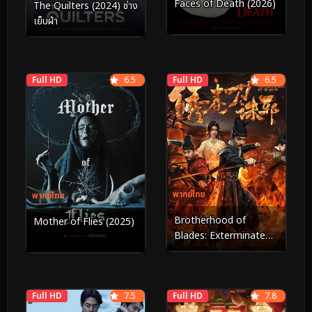
Faces of Death (2026)
The Quilters (2024) ช่าง
เย็บผ้า
Full HD
6.5
Full HD
6.5
พากย์ไทย
พากย์ไทย
Brotherhood of
Mother of Flies (2025)
Blades: Exterminate
Evil ซิ่วซุนเตา: ขจัด
วิญญาณร้าย (2024)
Full HD
7.5
Full HD
7.8