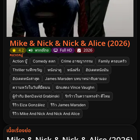
Mike & Nick & Nick & Alice (2026)
4.2
พากย์ไทย
Full HD
2026
หมวดหมู่
Action บู๊
Comedy ตลก
Crime อาชญากรรม
Family ครอบครัว
Thriller ระทึกขวัญ
หนังน่าดู
หนังฝรั่ง
อัปเดตหนังมัน
อัปเดตหนังล่าสุด
James Marsden บทบาทน่าจับตามอง
ความหวังในวันที่มืดมน
นักแสดง Vince Vaughn
ผู้กำกับ BenDavid Grabinski
รักร้าวในความทรงจำ ดีไหม
รีวิว Eiza González
รีวิว James Marsden
รีวิว Mike And Nick And Nick And Alice
เนื้อเรื่องย่อ