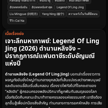
Fantasy จินตนาการ
หนังน่าดู
หนังฝรั่ง
หนังใหม่ภาพชัด
อัปเดตหนังมัน
อัปเดตหนังล่าสุด
Legend Of Ling Jing
Liu Mingyue (刘明月)
Yang Ning (杨宁)
ความหวังในวันที่มืดมน
รีวิว Cai Na
เนื้อเรื่องย่อ
เจาะลึกมหากาพย์: Legend Of Ling
Jing (2026) ตำนานหลิงจิง –
ปรากฏการณ์แฟนตาซีระดับอัญมณี
แห่งปี
ตำนานหลิงจิง (Legend Of Ling Jing)
บอกเล่าเรื่องราวการ
ผจญภัยอันยิ่งใหญ่ท่ามกลางยุคสมัยที่เส้นแบ่งระหว่างภพมนุษย์
และดินแดนลี้ลับเริ่มสั่นคลอน เรื่องราวโฟกัสไปที่โชคชะตาของ
“หลิงจิง” ผู้ครอบครองพลังปริศนาที่ผูกพันกับสมดุลของโลก
เมื่อภัยมืดคืบคลานเข้ามาท้าทายครรลองแห่งธรรมชาติ เขาจึงต้อง
ลุกขึ้นสู้เพื่อปกป้องสิ่งสำคัญ ท่ามกลางการทรยศหักหลัง การเสีย