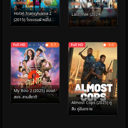
พากย์ไทย
ซับไทย
Hotel Transylvania 2
Last mile (2024)
(2015) โรงแรมผี หนีไปพัก
ร้อน ภาค 2
Full HD
5.7
Full HD
5.0
พากย์ไทย
My Boo 2 (2025) อนงค์
พากย์ไทย
สอง..สามสี่ชาติ
Almost Cops (2025) คู่
สืบ​ คู่อันตราย