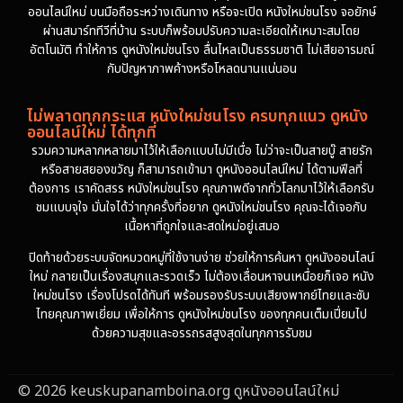
ออนไลน์ใหม่ บนมือถือระหว่างเดินทาง หรือจะเปิด หนังใหม่ชนโรง จอยักษ์
ผ่านสมาร์ททีวีที่บ้าน ระบบก็พร้อมปรับความละเอียดให้เหมาะสมโดย
อัตโนมัติ ทำให้การ ดูหนังใหม่ชนโรง ลื่นไหลเป็นธรรมชาติ ไม่เสียอารมณ์
กับปัญหาภาพค้างหรือโหลดนานแน่นอน
ไม่พลาดทุกกระแส หนังใหม่ชนโรง ครบทุกแนว ดูหนัง
ออนไลน์ใหม่ ได้ทุกที่
รวมความหลากหลายมาไว้ให้เลือกแบบไม่มีเบื่อ ไม่ว่าจะเป็นสายบู๊ สายรัก
หรือสายสยองขวัญ ก็สามารถเข้ามา ดูหนังออนไลน์ใหม่ ได้ตามฟีลที่
ต้องการ เราคัดสรร หนังใหม่ชนโรง คุณภาพดีจากทั่วโลกมาไว้ให้เลือกรับ
ชมแบบจุใจ มั่นใจได้ว่าทุกครั้งที่อยาก ดูหนังใหม่ชนโรง คุณจะได้เจอกับ
เนื้อหาที่ถูกใจและสดใหม่อยู่เสมอ
ปิดท้ายด้วยระบบจัดหมวดหมู่ที่ใช้งานง่าย ช่วยให้การค้นหา ดูหนังออนไลน์
ใหม่ กลายเป็นเรื่องสนุกและรวดเร็ว ไม่ต้องเลื่อนหาจนเหนื่อยก็เจอ หนัง
ใหม่ชนโรง เรื่องโปรดได้ทันที พร้อมรองรับระบบเสียงพากย์ไทยและซับ
ไทยคุณภาพเยี่ยม เพื่อให้การ ดูหนังใหม่ชนโรง ของทุกคนเต็มเปี่ยมไป
ด้วยความสุขและอรรถรสสูงสุดในทุกการรับชม
© 2026 keuskupanamboina.org ดูหนังออนไลน์ใหม่