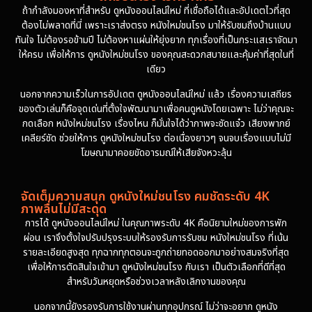
1981
1978
ถ้ากำลังมองหาที่สำหรับ ดูหนังออนไลน์ใหม่ ที่เชื่อถือได้และอัปเดตไวที่สุด
ต้องไม่พลาดที่นี่ เพราะเราส่งตรง หนังใหม่ชนโรง มาให้รับชมถึงบ้านแบบ
1974
ทันใจ ไม่ต้องรอข้ามปี ไม่ต้องหาแผ่นให้ยุ่งยาก ทุกเรื่องที่เป็นกระแสเราจัดมา
ให้ครบ เพื่อให้การ ดูหนังใหม่ชนโรง ของคุณสะดวกสบายและคุ้มค่าที่สุดในที่
เดียว
นอกจากความเร็วในการอัปเดต ดูหนังออนไลน์ใหม่ แล้ว เรื่องความเสถียร
ของตัวเล่นก็คือจุดเด่นที่ตั้งใจพัฒนามาเพื่อคนดูหนังโดยเฉพาะ ไม่ว่าคุณจะ
กดเลือก หนังใหม่ชนโรง เรื่องไหน ก็มั่นใจได้ว่าภาพจะชัดแจ๋ว เสียงพากย์
เคลียร์ชัด ช่วยให้การ ดูหนังใหม่ชนโรง ต่อเนื่องยาวๆ จนจบเรื่องแบบไม่มี
โฆษณามาคอยขัดอารมณ์ให้เสียจังหวะลุ้น
จัดเต็มความสนุก ดูหนังใหม่ชนโรง คมชัดระดับ 4K
ภาพลื่นไม่มีสะดุด
การได้ ดูหนังออนไลน์ใหม่ ในคุณภาพระดับ 4K คือนิยามใหม่ของการพัก
ผ่อน เราจึงตั้งใจปรับปรุงระบบให้รองรับการรับชม หนังใหม่ชนโรง ที่เน้น
รายละเอียดสูงสุด ทุกฉากทุกตอนจะถูกถ่ายทอดออกมาอย่างสมจริงที่สุด
เพื่อให้การตัดสินใจเข้ามา ดูหนังใหม่ชนโรง กับเรา เป็นตัวเลือกที่ดีที่สุด
สำหรับวันหยุดหรือช่วงเวลาหลังเลิกงานของคุณ
นอกจากนี้ยังรองรับการใช้งานผ่านทุกอุปกรณ์ ไม่ว่าจะอยาก ดูหนัง