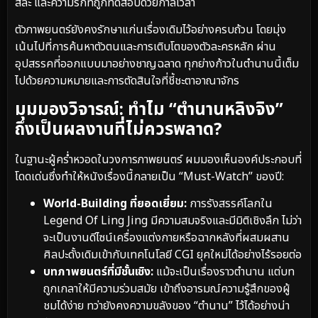
สละ และความรักที่ถูกทดสอบด้วยกาลเวลา
ตัวภาพยนตร์ยังคงรักษาแก่นเรื่องเดิมไว้อย่างครบถ้วน โดยมุ่ง
เน้นไปที่การค้นหาตัวตนและการเติบโตของตัวละครหลัก ผ่าน
อุปสรรคที่ออกแบบมาอย่างชาญฉลาด ทุกย่างก้าวในตำนานนี้เต็ม
ไปด้วยความหมายและการตัดสินใจที่ชี้ชะตาอาณาจักร
มุมมองวิจารณ์: ทำไม “ตำนานหลิงจิง”
ถึงเป็นผลงานที่ไม่ควรพลาด?
ในฐานะผู้คร่ำหวอดในวงการภาพยนตร์ ผมมองเห็นองค์ประกอบที่
โดดเด่นซึ่งทำให้หนังเรื่องนี้กลายเป็น “Must-Watch” ของปี:
World-Building ที่ยอดเยี่ยม:
การรังสรรค์โลกใน
Legend Of Ling Jing มีความสมจริงและมีมิติเชิงลึก ไม่ว่า
จะเป็นงานดีไซน์เครื่องแต่งกายหรือฉากหลังที่ผสมผสาน
ศิลปะดั้งเดิมเข้ากับเทคโนโลยี CGI ยุคใหม่ได้อย่างไร้รอยต่อ
บทภาพยนตร์ที่มีชั้นเชิง:
แม้จะเป็นเรื่องราวตำนาน แต่บท
ถูกเกลาให้มีความร่วมสมัย เข้าถึงอารมณ์ความรู้สึกของผู้
ชมได้ง่าย ทว่ายังคงความขลังของ “ตำนาน” ไว้ได้อย่างน่า