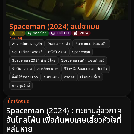
Spaceman (2024) สเปซแมน
5.7
พากย์ไทย
Full HD
2024
หมวดหมู่
Adventure ผจญภัย
Drama ดราม่า
Romance โรแมนติก
Sci-Fi วิทยาศาสตร์
หนังปี 2024
Spaceman
Spaceman 2024 พากย์ไทย
Spaceman อดัม แซนด์เลอร์
นักบินอวกาศ
ภารกิจอวกาศ
รีวิวหนัง Spaceman Netflix
สิ่งมีชีวิตต่างดาว
สเปซแมน
อวกาศ
เดินทางเดี่ยว
แมงมุมยักษ์
เนื้อเรื่องย่อ
Spaceman (2024) : ทะยานสู่อวกาศ
อันไกลโพ้น เพื่อค้นพบเศษเสี้ยวหัวใจที่
หล่นหาย