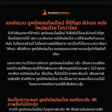
1994
1993
1992
1991
แหล่งรวม ดูหนังออนไลน์ใหม่ ที่ดีที่สุด อัปเดต หนัง
1986
1985
ใหม่ชนโรง ไวกว่าใคร
1981
1978
ถ้ากำลังมองหาที่สำหรับ ดูหนังออนไลน์ใหม่ ที่เชื่อถือได้และอัปเดตไวที่สุด
ต้องไม่พลาดที่นี่ เพราะเราส่งตรง หนังใหม่ชนโรง มาให้รับชมถึงบ้านแบบ
1974
ทันใจ ไม่ต้องรอข้ามปี ไม่ต้องหาแผ่นให้ยุ่งยาก ทุกเรื่องที่เป็นกระแสเราจัดมา
ให้ครบ เพื่อให้การ ดูหนังใหม่ชนโรง ของคุณสะดวกสบายและคุ้มค่าที่สุดในที่
เดียว
นอกจากความเร็วในการอัปเดต ดูหนังออนไลน์ใหม่ แล้ว เรื่องความเสถียร
ของตัวเล่นก็คือจุดเด่นที่ตั้งใจพัฒนามาเพื่อคนดูหนังโดยเฉพาะ ไม่ว่าคุณจะ
กดเลือก หนังใหม่ชนโรง เรื่องไหน ก็มั่นใจได้ว่าภาพจะชัดแจ๋ว เสียงพากย์
เคลียร์ชัด ช่วยให้การ ดูหนังใหม่ชนโรง ต่อเนื่องยาวๆ จนจบเรื่องแบบไม่มี
โฆษณามาคอยขัดอารมณ์ให้เสียจังหวะลุ้น
จัดเต็มความสนุก ดูหนังใหม่ชนโรง คมชัดระดับ 4K
ภาพลื่นไม่มีสะดุด
การได้ ดูหนังออนไลน์ใหม่ ในคุณภาพระดับ 4K คือนิยามใหม่ของการพัก