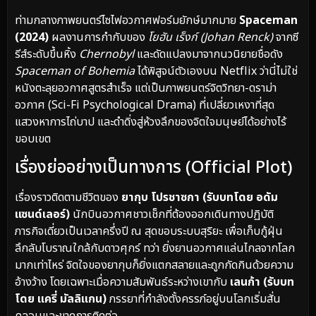
ท่ามกลางภาพยนตร์ไซไฟอวกาศฟอร์มยักษ์มากมาย
Spaceman
(2024)
ผลงานการกำกับของ
โยฮัน เร็งก์ (Johan Renck)
จากซี
รีส์ระดับขึ้นหิ้ง
Chernobyl
และดัดแปลงมาจากนวนิยายชื่อดัง
Spaceman of Bohemia
ได้พิสูจน์ตัวเองบน Netflix ว่านี่ไม่ใช่
หนังตะลุยอวกาศสูตรสำเร็จ แต่เป็นภาพยนตร์จิตวิทยา-ดราม่า
อวกาศ (Sci-Fi Psychological Drama) ที่เปลี่ยวเหงาที่สุด
แสวงหาการไถ่บาป และดำดิ่งสู่ห้วงลึกของจิตใจมนุษย์ได้อย่างไร้
ขอบเขต
เรื่องย่ออย่างเป็นทางการ (Official Plot)
เรื่องราวติดตามชีวิตของ
ยากุบ โปรชาซกา (รับบทโดย อดัม
แซนด์เลอร์)
นักบินอวกาศชาวเช็กที่ต้องออกเดินทางปฏิบัติ
ภารกิจเดี่ยวเป็นเวลาครึ่งปี ณ สุดขอบระบบสุริยะ เพื่อเก็บกู้ฝุ่น
ลึกลับโบราณใกล้กับดาวศุกร์ ทว่า ยิ่งยานอวกาศแล่นไกลจากโลก
มากเท่าไหร่ จิตใจของยากุบก็ยิ่งแตกสลายและถูกกัดกินด้วยความ
อ้างว้าง โดยเฉพาะเมื่อความสัมพันธ์ระหว่างเขากับ
เลนก้า (รับบท
โดย แครี่ มัลลิแกน)
ภรรยาที่กำลังตั้งครรภ์อยู่บนโลกเริ่มสั่น
คลอนและขาดการติดต่อ