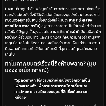
ในขณะที่ยากุบกำลังเผชิญหน้ากับภาวะจิตหลอนจากความโดดเดี่ยว
เขากลับได้พบกับสิ่งมีชีวิตลึกลับคล้ายแมงมุมยักษ์จากโบราณกาล
ที่ซ่อนตัวอยู่ภายในยาน ซึ่งเขาตั้งชื่อให้มันว่า
ฮานูส (ให้เสียง
พากย์โดย พอล ดาโน)
อสูรกายอวกาศตัวนี้ไม่ได้มาเพื่อทำร้าย แต่
กลับมีสติปัญญาขั้นสูง อ่อนโยน และเข้ามาทำหน้าที่เป็นเสมือนนัก
จิตบำบัด ผู้ร่วมเดินทาง และกระจกเงาสะท้อนความทรงจำ ฮานูสพา
ยากุบย้อนกลับไปสำรวจบาดแผลในอดีต ความเห็นแก่ตัว และความ
ผิดพลาดที่เขาเคยทำไว้กับคนที่เขารักที่สุด ก่อนที่ทุกอย่างจะสาย
เกินไป
ทำไมภาพยนตร์เรื่องนี้ถึงห้ามพลาด? (มุม
มองจากนักวิจารณ์)
“Spaceman ใช้ความกว้างใหญ่ของจักรวาลเป็น
เพียงฉากหลัง เพื่อฉายภาพความโดดเดี่ยวและ
การโหยหาความรักของมนุษย์ที่ลึกซึ้งเกินกว่าจะ
หยั่งถึง”