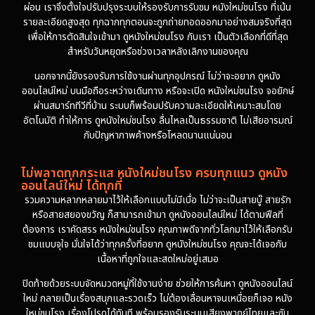
ผ่อน เราจึงตั้งใจปรับปรุงระบบให้รองรับการรับชม หนังใหม่ชนโรง ที่เน้น
รายละเอียดสูงสุด ทุกฉากทุกตอนจะถูกถ่ายทอดออกมาอย่างสมจริงที่สุด
เพื่อให้การตัดสินใจเข้ามา ดูหนังใหม่ชนโรง กับเรา เป็นตัวเลือกที่ดีที่สุด
สำหรับวันหยุดหรือช่วงเวลาหลังเลิกงานของคุณ
นอกจากนี้ยังรองรับการใช้งานผ่านทุกอุปกรณ์ ไม่ว่าจะอยาก ดูหนัง
ออนไลน์ใหม่ บนมือถือระหว่างเดินทาง หรือจะเปิด หนังใหม่ชนโรง จอยักษ์
ผ่านสมาร์ททีวีที่บ้าน ระบบก็พร้อมปรับความละเอียดให้เหมาะสมโดย
อัตโนมัติ ทำให้การ ดูหนังใหม่ชนโรง ลื่นไหลเป็นธรรมชาติ ไม่เสียอารมณ์
กับปัญหาภาพค้างหรือโหลดนานแน่นอน
ไม่พลาดทุกกระแส หนังใหม่ชนโรง ครบทุกแนว ดูหนัง
ออนไลน์ใหม่ ได้ทุกที่
รวมความหลากหลายมาไว้ให้เลือกแบบไม่มีเบื่อ ไม่ว่าจะเป็นสายบู๊ สายรัก
หรือสายสยองขวัญ ก็สามารถเข้ามา ดูหนังออนไลน์ใหม่ ได้ตามฟีลที่
ต้องการ เราคัดสรร หนังใหม่ชนโรง คุณภาพดีจากทั่วโลกมาไว้ให้เลือกรับ
ชมแบบจุใจ มั่นใจได้ว่าทุกครั้งที่อยาก ดูหนังใหม่ชนโรง คุณจะได้เจอกับ
เนื้อหาที่ถูกใจและสดใหม่อยู่เสมอ
ปิดท้ายด้วยระบบจัดหมวดหมู่ที่ใช้งานง่าย ช่วยให้การค้นหา ดูหนังออนไลน์
ใหม่ กลายเป็นเรื่องสนุกและรวดเร็ว ไม่ต้องเลื่อนหาจนเหนื่อยก็เจอ หนัง
ใหม่ชนโรง เรื่องโปรดได้ทันที พร้อมรองรับระบบเสียงพากย์ไทยและซับ