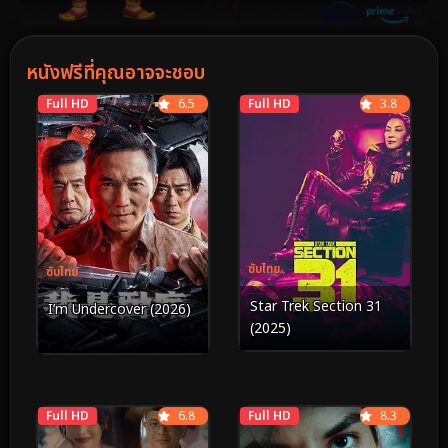
หนังฟรีที่คุณอาจจะชอบ
Full HD
6.5
Full HD
3.8
ซับไทย
ซับไทย
Star Trek Section 31
I’m Undercover (2026)
(2025)
Full HD
6.8
Full HD
8.3