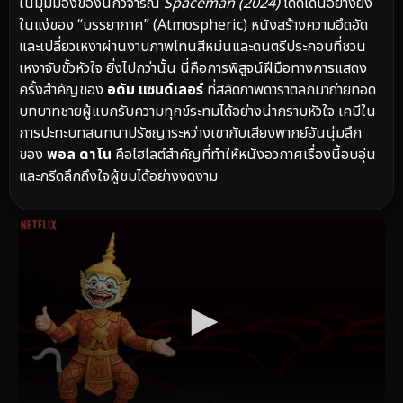
ในมุมมองของนักวิจารณ์
Spaceman (2024)
โดดเด่นอย่างยิ่ง
ในแง่ของ “บรรยากาศ” (Atmospheric) หนังสร้างความอึดอัด
และเปลี่ยวเหงาผ่านงานภาพโทนสีหม่นและดนตรีประกอบที่ชวน
เหงาจับขั้วหัวใจ ยิ่งไปกว่านั้น นี่คือการพิสูจน์ฝีมือทางการแสดง
ครั้งสำคัญของ
อดัม แซนด์เลอร์
ที่สลัดภาพดาราตลกมาถ่ายทอด
บทบาทชายผู้แบกรับความทุกข์ระทมได้อย่างน่ากราบหัวใจ เคมีใน
การปะทะบทสนทนาปรัชญาระหว่างเขากับเสียงพากย์อันนุ่มลึก
ของ
พอล ดาโน
คือไฮไลต์สำคัญที่ทำให้หนังอวกาศเรื่องนี้อบอุ่น
และกรีดลึกถึงใจผู้ชมได้อย่างงดงาม