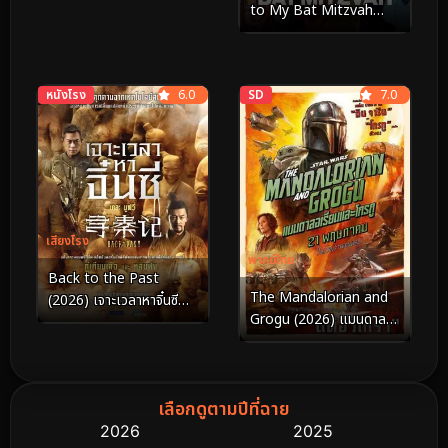
to My Bat Mitzvah
(2023) ปัทมิซวาห์ฉัน อย่า
ได้ฝันว่าจะชวนเธอ
หนังโรง
6.0
SD
7.0
เสียงโรง
พากย์ไทย
Back to the Past
The Mandalorian and
(2026) เจาะเวลาหาจิ๋นซี
Grogu (2026) แมนดาลอ
เดอะมูฟวี่
เรี่ยนและโกรกู
เลือกดูตามปีที่ฉาย
2026
2025