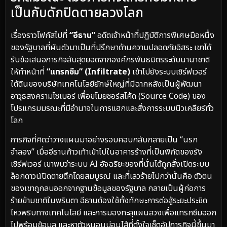
เป็นกับดักปิดตายลวงโลก
เรื่องราวโฟกัสไปที่
“อีธาน”
อดีตเจ้าหน้าที่ปฏิบัติการพิเศษมือหนึ่ง
ของรัฐบาลที่ผันตัวมาเป็นที่ปรึกษาด้านความปลอดภัยอิสระ เขาได้
รับข้อเสนอภารกิจลับสุดยอดจากองค์กรพันธมิตรระดับนานาชาติ
ให้ทำหน้าที่
“แทรกซึม” (Infiltrate)
เข้าไปยังระบบเซิร์ฟเวอร์
ใต้ดินของบริษัทเทคโนโลยียักษ์ใหญ่ที่มีฉากหลังเป็นผู้พัฒนา
อาวุธสงครามไซเบอร์ เพื่อขโมยซอร์สโค้ด (Source Code) ของ
โปรแกรมมรณะที่มีอำนาจในการแฮกและสั่งการระบบนิวเคลียร์ทั่ว
โลก
ภารกิจที่คิดว่าวางแผนมาอย่างรอบคอบกลับกลายเป็น “นรก
จำลอง” เมื่ออีธานก้าวเท้าเข้าไปในอาคารร้างที่เป็นพิกัดของรัง
เซิร์ฟเวอร์ เขาพบว่าระบบ AI อัจฉริยะของที่นั่นได้ถูกสั่งเปิดระบบ
ล็อกดาวน์ปิดตายตึกโดยสมบูรณ์ และที่เลวร้ายไปกว่านั้นคือ ตัวตน
ของเขาถูกลบออกจากฐานข้อมูลของรัฐบาล กลายเป็นผู้ก่อการ
ร้ายข้ามชาติในพริบตา อีธานต้องใช้ทั้งทักษะการต่อสู้ระยะประชิด
ไหวพริบทางเทคโนโลยี และการมองทะลุแผนลวงเพื่อแทรกซึมออก
ไปพร้อมข้อมูล และหาตัวหนอนบ่อนไส้ที่ตั้งใจเซ็ตอัปภารกิจนี้ขึ้นมา