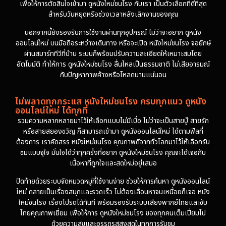
เพื่อให้การตัดสินใจเข้ามา ดูหนังใหม่ชนโรง กับเรา เป็นตัวเลือกที่ดีที่สุด
สำหรับวันหยุดหรือช่วงเวลาหลังเลิกงานของคุณ
นอกจากนี้ยังรองรับการใช้งานผ่านทุกอุปกรณ์ ไม่ว่าจะอยาก ดูหนัง
ออนไลน์ใหม่ บนมือถือระหว่างเดินทาง หรือจะเปิด หนังใหม่ชนโรง จอยักษ์
ผ่านสมาร์ททีวีที่บ้าน ระบบก็พร้อมปรับความละเอียดให้เหมาะสมโดย
อัตโนมัติ ทำให้การ ดูหนังใหม่ชนโรง ลื่นไหลเป็นธรรมชาติ ไม่เสียอารมณ์
กับปัญหาภาพค้างหรือโหลดนานแน่นอน
ไม่พลาดทุกกระแส หนังใหม่ชนโรง ครบทุกแนว ดูหนัง
ออนไลน์ใหม่ ได้ทุกที่
รวมความหลากหลายมาไว้ให้เลือกแบบไม่มีเบื่อ ไม่ว่าจะเป็นสายบู๊ สายรัก
หรือสายสยองขวัญ ก็สามารถเข้ามา ดูหนังออนไลน์ใหม่ ได้ตามฟีลที่
ต้องการ เราคัดสรร หนังใหม่ชนโรง คุณภาพดีจากทั่วโลกมาไว้ให้เลือกรับ
ชมแบบจุใจ มั่นใจได้ว่าทุกครั้งที่อยาก ดูหนังใหม่ชนโรง คุณจะได้เจอกับ
เนื้อหาที่ถูกใจและสดใหม่อยู่เสมอ
ปิดท้ายด้วยระบบจัดหมวดหมู่ที่ใช้งานง่าย ช่วยให้การค้นหา ดูหนังออนไลน์
ใหม่ กลายเป็นเรื่องสนุกและรวดเร็ว ไม่ต้องเลื่อนหาจนเหนื่อยก็เจอ หนัง
ใหม่ชนโรง เรื่องโปรดได้ทันที พร้อมรองรับระบบเสียงพากย์ไทยและซับ
ไทยคุณภาพเยี่ยม เพื่อให้การ ดูหนังใหม่ชนโรง ของทุกคนเต็มเปี่ยมไป
ด้วยความสุขและอรรถรสสูงสุดในทุกการรับชม