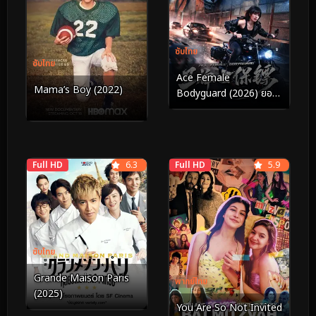
ซับไทย
ซับไทย
Ace Female
Mama’s Boy (2022)
Bodyguard (2026) ยอด
หญิงบอดี้การ์ด
Full HD
6.3
Full HD
5.9
ซับไทย
Grande Maison Paris
พากย์ไทย
(2025)
You Are So Not Invited