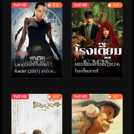
Full HD
5.8
Full HD
6.3
ซับไทย
พากย์ไทย
MIDNIGHT INN (2024)
Lara Croft Tomb
โรงเตี๊ยมราตรี
Raider (2001) ลาร่า ค
รอฟท์ ทูมเรเดอร์
Full HD
6.4
Full HD
6.1