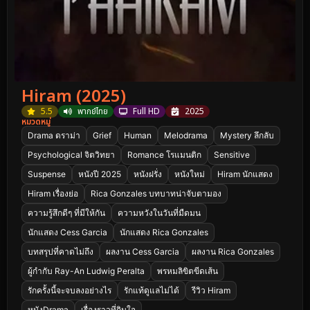
Hiram (2025)
5.5
พากย์ไทย
Full HD
2025
หมวดหมู่
Drama ดราม่า
Grief
Human
Melodrama
Mystery ลึกลับ
Psychological จิตวิทยา
Romance โรแมนติก
Sensitive
Suspense
หนังปี 2025
หนังฝรั่ง
หนังใหม่
Hiram นักแสดง
Hiram เรื่องย่อ
Rica Gonzales บทบาทน่าจับตามอง
ความรู้สึกดีๆ ที่มีให้กัน
ความหวังในวันที่มืดมน
นักแสดง Cess Garcia
นักแสดง Rica Gonzales
บทสรุปที่คาดไม่ถึง
ผลงาน Cess Garcia
ผลงาน Rica Gonzales
ผู้กำกับ Ray-An Ludwig Peralta
พรหมลิขิตขีดเส้น
รักครั้งนี้จะจบลงอย่างไร
รักแท้ดูแลไม่ได้
รีวิว Hiram
หนังDrama
เรื่องราวที่กินใจ