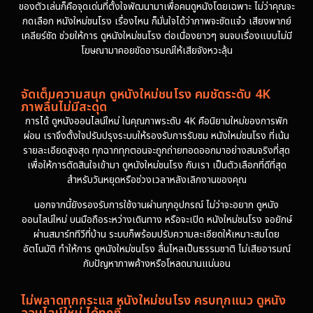
ของตัวเล่นก็คือจุดเด่นที่ตั้งใจพัฒนามาเพื่อคนดูหนังโดยเฉพาะ ไม่ว่าคุณจะ
กดเลือก หนังใหม่ชนโรง เรื่องไหน ก็มั่นใจได้ว่าภาพจะชัดแจ๋ว เสียงพากย์
เคลียร์ชัด ช่วยให้การ ดูหนังใหม่ชนโรง ต่อเนื่องยาวๆ จนจบเรื่องแบบไม่มี
โฆษณามาคอยขัดอารมณ์ให้เสียจังหวะลุ้น
จัดเต็มความสนุก ดูหนังใหม่ชนโรง คมชัดระดับ 4K
ภาพลื่นไม่มีสะดุด
การได้ ดูหนังออนไลน์ใหม่ ในคุณภาพระดับ 4K คือนิยามใหม่ของการพัก
ผ่อน เราจึงตั้งใจปรับปรุงระบบให้รองรับการรับชม หนังใหม่ชนโรง ที่เน้น
รายละเอียดสูงสุด ทุกฉากทุกตอนจะถูกถ่ายทอดออกมาอย่างสมจริงที่สุด
เพื่อให้การตัดสินใจเข้ามา ดูหนังใหม่ชนโรง กับเรา เป็นตัวเลือกที่ดีที่สุด
สำหรับวันหยุดหรือช่วงเวลาหลังเลิกงานของคุณ
นอกจากนี้ยังรองรับการใช้งานผ่านทุกอุปกรณ์ ไม่ว่าจะอยาก ดูหนัง
ออนไลน์ใหม่ บนมือถือระหว่างเดินทาง หรือจะเปิด หนังใหม่ชนโรง จอยักษ์
ผ่านสมาร์ททีวีที่บ้าน ระบบก็พร้อมปรับความละเอียดให้เหมาะสมโดย
อัตโนมัติ ทำให้การ ดูหนังใหม่ชนโรง ลื่นไหลเป็นธรรมชาติ ไม่เสียอารมณ์
กับปัญหาภาพค้างหรือโหลดนานแน่นอน
ไม่พลาดทุกกระแส หนังใหม่ชนโรง ครบทุกแนว ดูหนัง