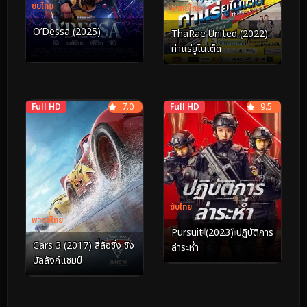
ซับไทย
พากย์ไทย
O’Dessa (2025)
ThaRae United (2022)
ท่าแร่ยูไนเต็ด
Full HD
7.0
Full HD
9.5
ซับไทย
พากย์ไทย
Pursuit (2023) ปฏิบัติการ
Cars 3 (2017) สี่ล้อซิ่ง ชิง
ล่าระห่ำ
บัลลังก์แชมป์