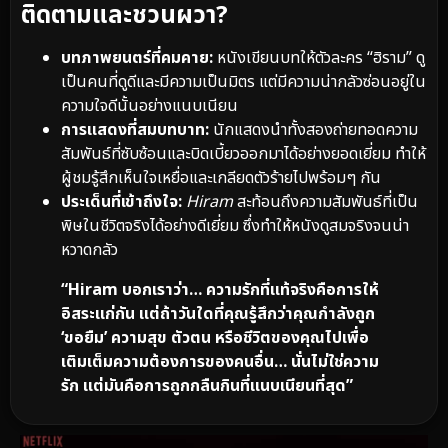
ติดตามและชวนผวา?
บทภาพยนตร์ที่คมคาย:
หนังเขียนบทให้ตัวละคร “ฮิราม” ดู
เป็นคนที่ดูดีและมีความเป็นมิตร แต่มีความน่ากลัวซ่อนอยู่ใน
ความใจดีนั้นอย่างแนบเนียน
การแสดงที่สมบทบาท:
นักแสดงนำทั้งสองถ่ายทอดความ
สัมพันธ์ที่ซับซ้อนและบิดเบี้ยวออกมาได้อย่างยอดเยี่ยม ทำให้
ผู้ชมรู้สึกเห็นใจเหยื่อและเกลียดตัวร้ายไปพร้อมๆ กัน
ประเด็นที่เข้าถึงใจ:
Hiram
สะท้อนถึงความสัมพันธ์ที่เป็น
พิษในชีวิตจริงได้อย่างดีเยี่ยม ซึ่งทำให้หนังดูสมจริงจนน่า
หวาดกลัว
“Hiram บอกเราว่า… ความรักที่แท้จริงคือการให้
อิสระแก่กัน แต่ถ้าวันใดที่คุณรู้สึกว่าคุณกำลังถูก
‘ขอยืม’ ความสุข ตัวตน หรือชีวิตของคุณไปเพื่อ
เติมเต็มความต้องการของคนอื่น… นั่นไม่ใช่ความ
รัก แต่มันคือการถูกกลืนกินที่แนบเนียนที่สุด”