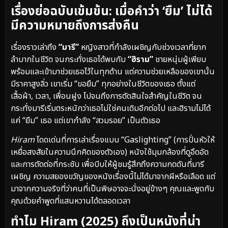
เรื่องย่อฉบับเข้มข้น: เมื่อคำว่า ‘ยืม’ ไม่ได้
มีความหมายถึงการส่งคืน
เรื่องราวเล่าถึง
“มารี”
หญิงสาวที่กำลังเผชิญกับช่วงเวลาที่ยาก
ลำบากในชีวิต จนกระทั่งเธอได้พบกับ
“ฮิราม”
ชายหนุ่มผู้เพียบ
พร้อมและเข้ามาช่วยเธอไว้ในทุกด้าน แต่ความช่วยเหลือของเขานั้น
มีราคาสูงลิ่ว เขาเริ่ม “ขอยืม” ทุกอย่างในชีวิตของเธอ ตั้งแต่
เสื้อผ้า, เวลา, เพื่อนฝูง ไปจนถึงการตัดสินใจสำคัญในชีวิต จน
กระทั่งมารีเริ่มตระหนักว่าเธอไม่ใช่คนเดิมอีกต่อไป และฮิรามไม่ได้
แค่ “ยืม” เธอ แต่เขากำลัง “สวมรอย” เป็นตัวเธอ
Hiram
โดดเด่นที่การเล่าเรื่องแบบ “Gaslighting” (การปั่นหัวให้
เหยื่อสงสัยในความนึกคิดของตัวเอง) หนังใช้มุมกล้องที่ดูอึดอัด
และการตัดต่อที่กระชับ เพื่อบีบให้ผู้ชมรู้สึกถึงความกดดันที่มารี
เผชิญ ความสยองขวัญของหนังเรื่องนี้ไม่ได้มาจากผีหรือเลือด แต่
มาจากความจริงที่ว่าคนที่เป็นพิษอาจจะนั่งอยู่ข้างๆ คุณและพูดกับ
คุณด้วยคำพูดที่แสนหวานได้ตลอดเวลา
ทำไม Hiram (2025) ถึงเป็นหนังที่น่า