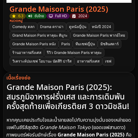
Grande Maison Paris (2025)
6.3
ซับไทย
Full HD
2024
หมวดหมู่
Comedy ตลก
Drama ดราม่า
ดูหนังญี่ปุ่น
หนังปี 2024
Grand Maison Paris ทาคุยะ คิมูระ
Grande Maison Paris พากย์ไทย
Grande Maison Paris หนัง
Paris
ทีมเชฟญี่ปุ่น
มิชลินสตาร์
ร้านอาหารฝรั่งเศส
รีวิว Grande Maison Paris ทาคุยะ
วิเคราะห์ปมเชฟ โอบานะ นัตสึกิ ปารีส
อาหารฝรั่งเศส
เชฟ
เนื้อเรื่องย่อ
Grande Maison Paris (2025):
สมรภูมิอาหารฝรั่งเศส และการเดิมพัน
ครั้งสุดท้ายเพื่อเกียรติยศ 3 ดาวมิชลิน!
หากคุณเคยประทับใจและน้ำลายสอไปกับความมุ่งมั่นของเหล่ายอด
เชฟในซีรีส์สุดฮิต
Grande Maison Tokyo
(ยอดเชฟสามดาว)
ภาพยนตร์ฟอร์มยักษ์เรื่อง
Grande Maison Paris (2025)
คือ