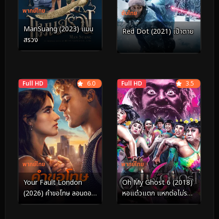
พากย์ไทย
ซับไทย
ManSuang (2023) แมน
Red Dot (2021) เป้าตาย
สรวง
Full HD
6.0
Full HD
3.5
พากย์ไทย
พากย์ไทย
Your Fault London
Oh My Ghost 6 (2018)
(2026) คำขอโทษ ลอนดอน
หอแต๋วแตก แหกต่อไม่รอ
2
แล้วนะ