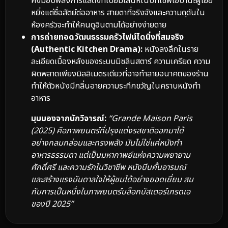
คงมอบพลังการแสดงที่เปี่ยมเสน่ห์ในบทเชฟโอบานะผู้เย่อ
หยิ่งแต่ซื่อสัตย์ต่ออาหาร สายตาที่จริงจังและความดุดันใน
ห้องครัวจะทำให้คนดูอินตามได้อย่างง่ายดาย
การถ่ายทอดวัฒนธรรมครัวไฟน์ไดนิ่งที่สมจริง
(Authentic Kitchen Drama):
หนังลงลึกในราย
ละเอียดเบื้องหลังของระบบมิชลินสตาร์ ความเครียด ความ
ผิดพลาดเพียงมิลลิเมตรเดียวที่อาจทำลายอนาคตของร้าน
ทำให้ตัวหนังมีกลิ่นอายความระทึกขวัญในคราบหนังทำ
อาหาร
มุมมองจากนักวิจารณ์:
“Grande Maison Paris
(2025) คือภาพยนตร์ที่ปรุงแต่งรสชาติออกมาได้
อย่างกลมกล่อมและทรงพลัง มันไม่ใช่แค่หนังทำ
อาหารธรรมดา แต่เป็นมหากาพย์แห่งความพยายาม
ศักดิ์ศรี และความรักในวิชาชีพ หนังบีบคั้นอารมณ์
และสร้างแรงบันดาลใจให้ผู้ชมได้อย่างยอดเยี่ยม สม
กับการเป็นหนึ่งในภาพยนตร์บล็อกบัสเตอร์เกรดเอ
ของปี 2025”