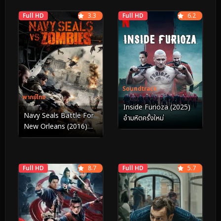
Full HD
3.3
Full HD
6.2
Soundtrack
พากย์ไทย
Inside Furioza (2025)
Navy Seals Battle For
อำมหิตครั้งใหม่
New Orleans (2016)
หน่วยจู่โจมทะลวงเมือง
ซอมบี้
Full HD
8.7
Full HD
5.7