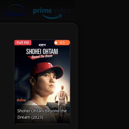
Full HD
6.5
ซับไทย
Shohei Ohtani Beyond the
Dream (2023)