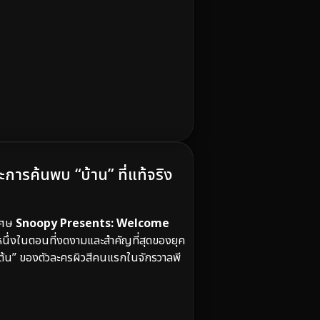
ค้นพบ “บ้าน” ที่แท้จริง
เศษ
Snoopy Presents: Welcome
นหนึ่งในตอนที่งดงามและสำคัญที่สุดของยุค
ิ่มต้น” ของตัวละครผิวสีคนแรกในจักรวาลพี