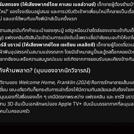
์มสตรอง (ให้เสียงพากย์โดย คาเลบ เบลล์วานซ์)
เด็กชายผู้ต้องย้ายบ้
ใหม่” ของโรงเรียนอยู่เสมอ และการปรับตัวเข้าหาเพื่อนใหม่ก็กลายเป็นเ
 และเขาได้พบกับแก๊งพีนัทส์เป็นครั้งแรก
สมุดบันทึกคำแนะนำของคุณปู่ แต่ดูเหมือนว่าสไตล์ของเขาจะเข้ากับเด็กคน
แฟรงคลินตัดสินใจเข้าร่วมการแข่งขันนี้เพราะเชื่อว่าชัยชนะจะทำให้เขา
ร์ลี บราวน์ (ให้เสียงพากย์โดย เอเตียน เคลลิตซี)
เด็กชายผู้โดดเดี่ยวแ
อสู้ฝ่าฟันอุปสรรคในสนามแข่งรถลาก โดยมีเจ้าหมาสนูปี้และวู้ดสต็อกคอยป่ว
งขึ้นมาจากชัยชนะหรือความสมบูรณ์แบบ แต่เกิดจากการยอมรับและเคียงข้างกัน
้ถึงห้ามพลาด? (มุมมองจากนักวิจารณ์)
มดีงามของ
Welcome Home, Franklin (2024)
คือการรักษาลายเส้นแ
เยี่ยม ขณะเดียวกันก็ยกระดับการเล่าเรื่องให้มีความทันสมัยและจับต้องใจค
มมองที่ใสซื่อของเด็ก ๆ เคมีมิตรภาพระหว่าง แฟรงคลิน และ ชาร์ลี บราว
 3D อันเป็นเอกลักษณ์ของ Apple TV+ ขับเน้นบรรยากาศที่ละมุนละไม 
ทุกคนในครอบครัว