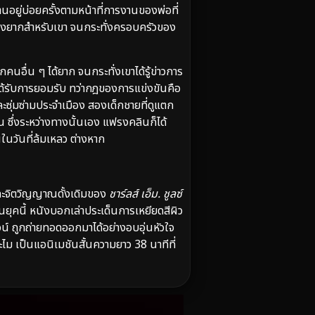
านอยู่บ่อยครั้งตามหน้าที่การงานของพ่อที่
รื่องยากสำหรับเขา จนกระทั่งครอบครัวของ
อื่น ๆ ได้ยาก จนกระทั่งเขาได้รู้ข่าวการ
ได้รับการยอมรับ ทว่ากฎของการแข่งขันคือ
ละซุ่มซ่ามประจำเมือง สองเด็กชายที่ดูแตก
น ซึ่งระหว่างทางนั้นเอง แฟรงคลินก็ได้
ในวันที่ล้มเหลว ต่างหาก
ละจิตวิญญาณดั้งเดิมของ
ชาร์ลส์ เอ็ม. ชูลซ์
นยุคนี้ หนังบอกเล่าประเด็นการเหยียดสีผิว
น์ ถูกถ่ายทอดออกมาได้อย่างอบอุ่นหัวใจ
เป็นแอนิเมชันสั้นความยาว 38 นาทีที่