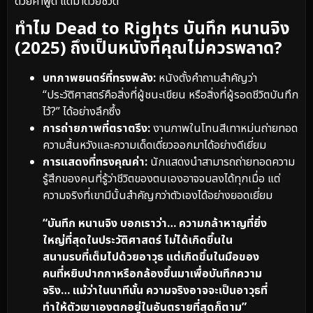
ด้วยคำพูด แต่มาด้วยชีวิต
ทำไม Dead to Rights บันทึก หนานจิง
(2025) ถึงเป็นหนังที่คุณไม่ควรพลาด?
บทภาพยนตร์ที่ทรงพลัง:
หนังตั้งคำถามสำคัญว่า
“ประวัติศาสตร์คือสิ่งที่ผู้ชนะเขียน หรือสิ่งที่ผู้รอดชีวิตบันทึก
ไว้?” ได้อย่างลึกซึ้ง
การถ่ายภาพที่ตราตรึง:
งานภาพในโทนสีเทาหม่นถ่ายทอด
ความสิ้นหวังและความเด็ดเดี่ยวออกมาได้อย่างดีเยี่ยม
การแสดงที่ทรงคุณค่า:
นักแสดงนำสามารถถ่ายทอดความ
รู้สึกของคนที่รู้ว่าชีวิตของตนเองอาจจบลงได้ทุกเมื่อ แต่
ความจริงที่เขามีนั้นสำคัญกว่าตัวเองได้อย่างยอดเยี่ยม
“บันทึก หนานจิง บอกเราว่า… ความกล้าหาญที่ยิ่ง
ใหญ่ที่สุดในประวัติศาสตร์ ไม่ได้เกิดขึ้นใน
สนามรบที่เต็มไปด้วยอาวุธ แต่เกิดขึ้นในมือของ
คนที่หยิบปากกาหรือกล้องขึ้นมาเพื่อบันทึกความ
จริง… แม้ว่าในนาทีนั้น ความจริงอาจจะเป็นอาวุธที่
ทำให้ตัวเขาเองตกอยู่ในอันตรายที่สุดก็ตาม”