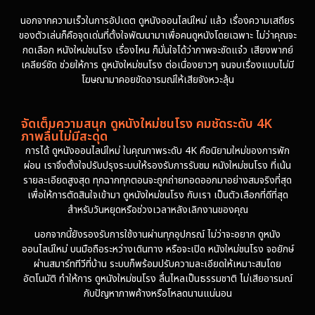
นอกจากความเร็วในการอัปเดต ดูหนังออนไลน์ใหม่ แล้ว เรื่องความเสถียร
ของตัวเล่นก็คือจุดเด่นที่ตั้งใจพัฒนามาเพื่อคนดูหนังโดยเฉพาะ ไม่ว่าคุณจะ
กดเลือก หนังใหม่ชนโรง เรื่องไหน ก็มั่นใจได้ว่าภาพจะชัดแจ๋ว เสียงพากย์
เคลียร์ชัด ช่วยให้การ ดูหนังใหม่ชนโรง ต่อเนื่องยาวๆ จนจบเรื่องแบบไม่มี
โฆษณามาคอยขัดอารมณ์ให้เสียจังหวะลุ้น
จัดเต็มความสนุก ดูหนังใหม่ชนโรง คมชัดระดับ 4K
ภาพลื่นไม่มีสะดุด
การได้ ดูหนังออนไลน์ใหม่ ในคุณภาพระดับ 4K คือนิยามใหม่ของการพัก
ผ่อน เราจึงตั้งใจปรับปรุงระบบให้รองรับการรับชม หนังใหม่ชนโรง ที่เน้น
รายละเอียดสูงสุด ทุกฉากทุกตอนจะถูกถ่ายทอดออกมาอย่างสมจริงที่สุด
เพื่อให้การตัดสินใจเข้ามา ดูหนังใหม่ชนโรง กับเรา เป็นตัวเลือกที่ดีที่สุด
สำหรับวันหยุดหรือช่วงเวลาหลังเลิกงานของคุณ
นอกจากนี้ยังรองรับการใช้งานผ่านทุกอุปกรณ์ ไม่ว่าจะอยาก ดูหนัง
ออนไลน์ใหม่ บนมือถือระหว่างเดินทาง หรือจะเปิด หนังใหม่ชนโรง จอยักษ์
ผ่านสมาร์ททีวีที่บ้าน ระบบก็พร้อมปรับความละเอียดให้เหมาะสมโดย
อัตโนมัติ ทำให้การ ดูหนังใหม่ชนโรง ลื่นไหลเป็นธรรมชาติ ไม่เสียอารมณ์
กับปัญหาภาพค้างหรือโหลดนานแน่นอน