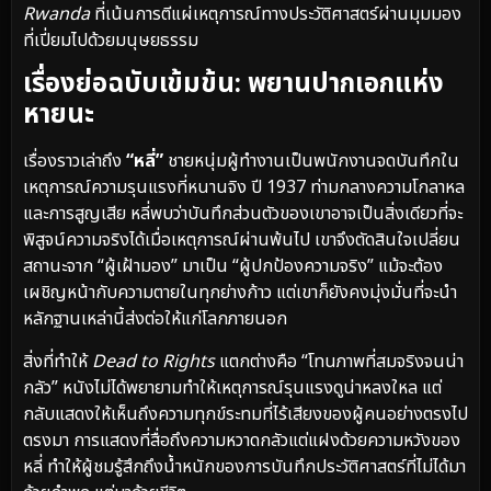
Rwanda
ที่เน้นการตีแผ่เหตุการณ์ทางประวัติศาสตร์ผ่านมุมมอง
ที่เปี่ยมไปด้วยมนุษยธรรม
เรื่องย่อฉบับเข้มข้น: พยานปากเอกแห่ง
หายนะ
เรื่องราวเล่าถึง
“หลี่”
ชายหนุ่มผู้ทำงานเป็นพนักงานจดบันทึกใน
เหตุการณ์ความรุนแรงที่หนานจิง ปี 1937 ท่ามกลางความโกลาหล
และการสูญเสีย หลี่พบว่าบันทึกส่วนตัวของเขาอาจเป็นสิ่งเดียวที่จะ
พิสูจน์ความจริงได้เมื่อเหตุการณ์ผ่านพ้นไป เขาจึงตัดสินใจเปลี่ยน
สถานะจาก “ผู้เฝ้ามอง” มาเป็น “ผู้ปกป้องความจริง” แม้จะต้อง
เผชิญหน้ากับความตายในทุกย่างก้าว แต่เขาก็ยังคงมุ่งมั่นที่จะนำ
หลักฐานเหล่านี้ส่งต่อให้แก่โลกภายนอก
สิ่งที่ทำให้
Dead to Rights
แตกต่างคือ “โทนภาพที่สมจริงจนน่า
กลัว” หนังไม่ได้พยายามทำให้เหตุการณ์รุนแรงดูน่าหลงใหล แต่
กลับแสดงให้เห็นถึงความทุกข์ระทมที่ไร้เสียงของผู้คนอย่างตรงไป
ตรงมา การแสดงที่สื่อถึงความหวาดกลัวแต่แฝงด้วยความหวังของ
หลี่ ทำให้ผู้ชมรู้สึกถึงน้ำหนักของการบันทึกประวัติศาสตร์ที่ไม่ได้มา