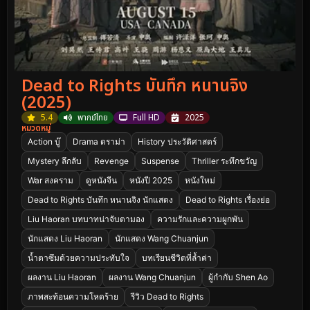
Dead to Rights บันทึก หนานจิง
(2025)
5.4
พากย์ไทย
Full HD
2025
หมวดหมู่
Action บู๊
Drama ดราม่า
History ประวัติศาสตร์
Mystery ลึกลับ
Revenge
Suspense
Thriller ระทึกขวัญ
War สงคราม
ดูหนังจีน
หนังปี 2025
หนังใหม่
Dead to Rights บันทึก หนานจิง นักแสดง
Dead to Rights เรื่องย่อ
Liu Haoran บทบาทน่าจับตามอง
ความรักและความผูกพัน
นักแสดง Liu Haoran
นักแสดง Wang Chuanjun
น้ำตาซึมด้วยความประทับใจ
บทเรียนชีวิตที่ล้ำค่า
ผลงาน Liu Haoran
ผลงาน Wang Chuanjun
ผู้กำกับ Shen Ao
ภาพสะท้อนความโหดร้าย
รีวิว Dead to Rights