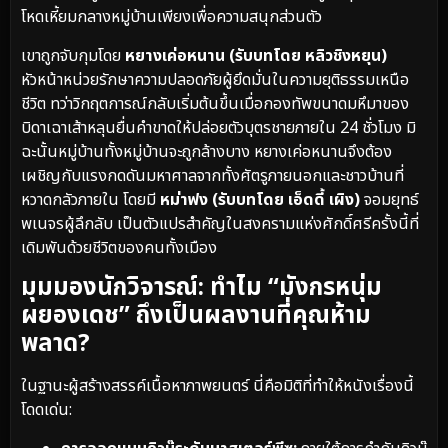
โหดเหี้ยมกลางหมู่บ้านเพียงเพื่อความสนุกส่วนตัว
เขาถูกจับกุมโดย
หยางเค่อหนาน (รับบทโดย หลิวชิงหยุน)
หัวหน้าหน่วยรักษาความปลอดภัยผู้ยึดมั่นในความยุติธรรมเหนือ
ชีวิต ทว่าวิกฤตการณ์กลับเริ่มต้นขึ้นเมื่อกองทัพขนาดมหึมาของ
บิดาเฉาเส้าหลุนยื่นคำขาดให้ปล่อยตัวบุตรชายภายใน 24 ชั่วโมง มิ
ฉะนั้นหมู่บ้านทั้งหมู่บ้านจะถูกล้างบาง หยางเค่อหนานจึงต้อง
เผชิญกับแรงกดดันมหาศาลจากทั้งศัตรูภายนอกและชาวบ้านที่
หวาดกลัวภายใน โดยมี
หม่าฟง (รับบทโดย เอ็ดดี้ เผิง)
จอมยุทธ์
พเนจรผู้ลึกลับ เป็นตัวแปรสำคัญในสงครามแห่งศักดิ์ศรีครั้งนี้ที่
เดิมพันด้วยชีวิตของคนทั้งเมือง
มุมมองนักวิจารณ์: ทำไม “มังกรหนุ่ม
ผยองเดช” ถึงเป็นผลงานที่คุณห้าม
พลาด?
ในฐานะผู้สร้างสรรค์เนื้อหาภาพยนตร์ นี่คือมิติที่ทำให้หนังเรื่องนี้
โดดเด่น: