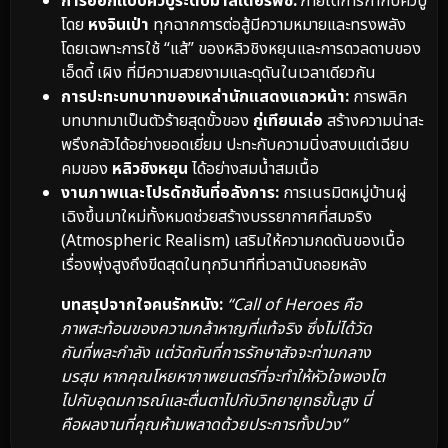
การออกแบบคิวบู๊ระดับมาสเตอร์พีซ:
ภายใต้การกำกับคิวบู๊
โดย
หงจินเป่า
ทุกฉากการต่อสู้มีความหมายและทรงพลัง
โดยเฉพาะการใช้ “แส้” ของหลิวชิงหยุนและการดวลดาบของ
เอ็ดดี้ เผิง ที่มีความสวยงามและดุดันในเวลาเดียวกัน
การปะทะบทบาทของเหล่านักแสดงแถวหน้า:
การพลิก
บทบาทมาเป็นตัวร้ายสุดขั้วของ
กู่เทียนเล่อ
สร้างความน่าสะ
พรึงกลัวได้อย่างยอดเยี่ยม ปะทะกับความนิ่งสงบแต่เฉียบ
คมของ
หลิวชิงหยุน
ได้อย่างสมน้ำสมเนื้อ
งานภาพและโปรดักชันที่อลังการ:
การเนรมิตหมู่บ้านผู่
เฉิงขึ้นมาใหม่ทั้งหมดช่วยสร้างบรรยากาศที่สมจริง
(Atmospheric Realism) เสริมให้ความกดดันของเนื้อ
เรื่องพุ่งสูงถึงขีดสุดในทุกวินาทีที่เวลานับถอยหลัง
บทสรุปจากใจคนรักหนัง:
“Call of Heroes คือ
ภาพสะท้อนของความกล้าหาญที่แท้จริง ซึ่งไม่ได้วัด
กันที่พละกำลัง แต่วัดกันที่การรักษาสัจจะท่ามกลาง
มรสุม หากคุณโหยหาภาพยนตร์ที่จะทำให้หัวใจพองโต
ไปกับอุดมการณ์และตื่นตาไปกับวิทยายุทธขั้นสูง นี่
คือผลงานที่คุณห้ามพลาดด้วยประการทั้งปวง”