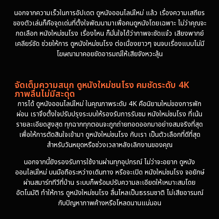
นอกจากความเร็วในการอัปเดต ดูหนังออนไลน์ใหม่ แล้ว เรื่องความเสถียร
ของตัวเล่นก็คือจุดเด่นที่ตั้งใจพัฒนามาเพื่อคนดูหนังโดยเฉพาะ ไม่ว่าคุณจะ
กดเลือก หนังใหม่ชนโรง เรื่องไหน ก็มั่นใจได้ว่าภาพจะชัดแจ๋ว เสียงพากย์
เคลียร์ชัด ช่วยให้การ ดูหนังใหม่ชนโรง ต่อเนื่องยาวๆ จนจบเรื่องแบบไม่มี
โฆษณามาคอยขัดอารมณ์ให้เสียจังหวะลุ้น
จัดเต็มความสนุก ดูหนังใหม่ชนโรง คมชัดระดับ 4K
ภาพลื่นไม่มีสะดุด
การได้ ดูหนังออนไลน์ใหม่ ในคุณภาพระดับ 4K คือนิยามใหม่ของการพัก
ผ่อน เราจึงตั้งใจปรับปรุงระบบให้รองรับการรับชม หนังใหม่ชนโรง ที่เน้น
รายละเอียดสูงสุด ทุกฉากทุกตอนจะถูกถ่ายทอดออกมาอย่างสมจริงที่สุด
เพื่อให้การตัดสินใจเข้ามา ดูหนังใหม่ชนโรง กับเรา เป็นตัวเลือกที่ดีที่สุด
สำหรับวันหยุดหรือช่วงเวลาหลังเลิกงานของคุณ
นอกจากนี้ยังรองรับการใช้งานผ่านทุกอุปกรณ์ ไม่ว่าจะอยาก ดูหนัง
ออนไลน์ใหม่ บนมือถือระหว่างเดินทาง หรือจะเปิด หนังใหม่ชนโรง จอยักษ์
ผ่านสมาร์ททีวีที่บ้าน ระบบก็พร้อมปรับความละเอียดให้เหมาะสมโดย
อัตโนมัติ ทำให้การ ดูหนังใหม่ชนโรง ลื่นไหลเป็นธรรมชาติ ไม่เสียอารมณ์
กับปัญหาภาพค้างหรือโหลดนานแน่นอน