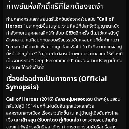
กาพย์แห่งศักดิ์ศรีที่โลกต้องจดจำ
ท่ามกลางกระแสภาพยนตร์แอ็กชันฮ่องกงร่วมสมัย
“Call of
Heroes”
ปรากฏตัวขึ้นในฐานะงานศิลป์ที่ปลุกจิตวิญญาณหนัง
กำลังภายในยุคคลาสสิกให้กลับมามีชีวิตอีกครั้ง นี่ไม่ใช่แค่หนังบู๊
ล้างผลาญ แต่คือบททดสอบจริยธรรมอันแหลมคมที่ตั้งคำถามว่า
“คุณจะกล้ายืนหยัดเพื่อความถูกต้องหรือไม่ ในวันที่ความตายจ่ออยู่
ที่หน้าประตูบ้าน?” ในฐานะนักวิจารณ์ภาพยนตร์ ผมขอยกให้เรื่องนี้
เป็นงานระดับ “Deep Recommend” ที่ผสมผสานปรัชญาเข้ากับ
หมัดมวยได้อย่างไร้ที่ติ
เรื่องย่ออย่างเป็นทางการ (Official
Synopsis)
Call of Heroes (2016) มังกรหนุ่มผยองเดช
นำพาผู้ชมย้อน
กลับไปสู่ปี 1914 ยุคที่แผ่นดินจีนถูกแบ่งแยกด้วย
สงครามกลางเมือง เรื่องราวเกิดขึ้น ณ หมู่บ้านผู่เฉิงอันห่างไกล
เมื่อ
เฉาเส้าหลุน (รับบทโดย กู่เทียนเล่อ)
บุตรชายจอมอำมหิต
ของแม่ทัพผู้ทรงอิทธิพล ได้กระทำการฆาตกรรมผู้บริสุทธิ์อย่าง