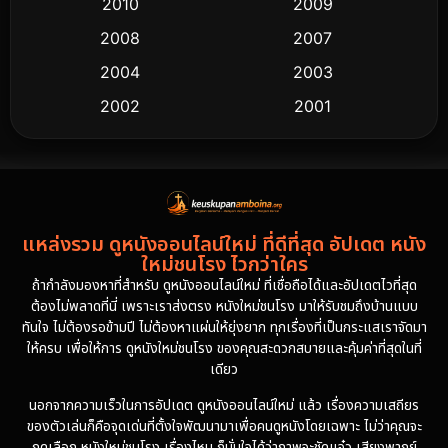
2010
2009
2008
2007
2004
2003
2002
2001
2000
1997
1994
1993
1992
1991
แหล่งรวม ดูหนังออนไลน์ใหม่ ที่ดีที่สุด อัปเดต หนัง
1986
1985
ใหม่ชนโรง ไวกว่าใคร
1981
1978
ถ้ากำลังมองหาที่สำหรับ ดูหนังออนไลน์ใหม่ ที่เชื่อถือได้และอัปเดตไวที่สุด
ต้องไม่พลาดที่นี่ เพราะเราส่งตรง หนังใหม่ชนโรง มาให้รับชมถึงบ้านแบบ
1974
ทันใจ ไม่ต้องรอข้ามปี ไม่ต้องหาแผ่นให้ยุ่งยาก ทุกเรื่องที่เป็นกระแสเราจัดมา
ให้ครบ เพื่อให้การ ดูหนังใหม่ชนโรง ของคุณสะดวกสบายและคุ้มค่าที่สุดในที่
เดียว
นอกจากความเร็วในการอัปเดต ดูหนังออนไลน์ใหม่ แล้ว เรื่องความเสถียร
ของตัวเล่นก็คือจุดเด่นที่ตั้งใจพัฒนามาเพื่อคนดูหนังโดยเฉพาะ ไม่ว่าคุณจะ
กดเลือก หนังใหม่ชนโรง เรื่องไหน ก็มั่นใจได้ว่าภาพจะชัดแจ๋ว เสียงพากย์