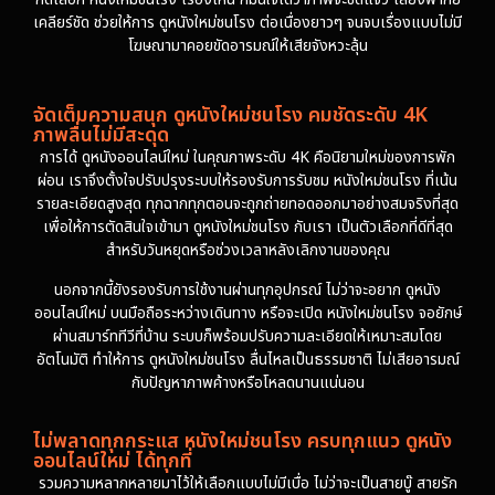
เคลียร์ชัด ช่วยให้การ ดูหนังใหม่ชนโรง ต่อเนื่องยาวๆ จนจบเรื่องแบบไม่มี
โฆษณามาคอยขัดอารมณ์ให้เสียจังหวะลุ้น
จัดเต็มความสนุก ดูหนังใหม่ชนโรง คมชัดระดับ 4K
ภาพลื่นไม่มีสะดุด
การได้ ดูหนังออนไลน์ใหม่ ในคุณภาพระดับ 4K คือนิยามใหม่ของการพัก
ผ่อน เราจึงตั้งใจปรับปรุงระบบให้รองรับการรับชม หนังใหม่ชนโรง ที่เน้น
รายละเอียดสูงสุด ทุกฉากทุกตอนจะถูกถ่ายทอดออกมาอย่างสมจริงที่สุด
เพื่อให้การตัดสินใจเข้ามา ดูหนังใหม่ชนโรง กับเรา เป็นตัวเลือกที่ดีที่สุด
สำหรับวันหยุดหรือช่วงเวลาหลังเลิกงานของคุณ
นอกจากนี้ยังรองรับการใช้งานผ่านทุกอุปกรณ์ ไม่ว่าจะอยาก ดูหนัง
ออนไลน์ใหม่ บนมือถือระหว่างเดินทาง หรือจะเปิด หนังใหม่ชนโรง จอยักษ์
ผ่านสมาร์ททีวีที่บ้าน ระบบก็พร้อมปรับความละเอียดให้เหมาะสมโดย
อัตโนมัติ ทำให้การ ดูหนังใหม่ชนโรง ลื่นไหลเป็นธรรมชาติ ไม่เสียอารมณ์
กับปัญหาภาพค้างหรือโหลดนานแน่นอน
ไม่พลาดทุกกระแส หนังใหม่ชนโรง ครบทุกแนว ดูหนัง
ออนไลน์ใหม่ ได้ทุกที่
รวมความหลากหลายมาไว้ให้เลือกแบบไม่มีเบื่อ ไม่ว่าจะเป็นสายบู๊ สายรัก