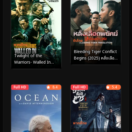
ซับไทย
พากย์ไทย
Bleeding Tiger Conflict
Twilight of the
Begins (2025) หลั่งเลือด
Warriors- Walled In
พยัคฆ์ ปฏิบัติการอำพราง
(2024) เมืองพญายม ปิด
บัญชียมบาล TR
Full HD
8.4
Full HD
5.4
พากย์ไทย