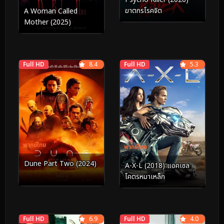
ฆาตกรโรคจิต
A Woman Called
Mother (2025)
Full HD
8.4
Full HD
5.3
พากย์ไทย
พากย์ไทย
Dune Part Two (2024)
A-X-L (2018) แอคเซล
โคตรหมาเหล็ก
Full HD
6.9
Full HD
4.0