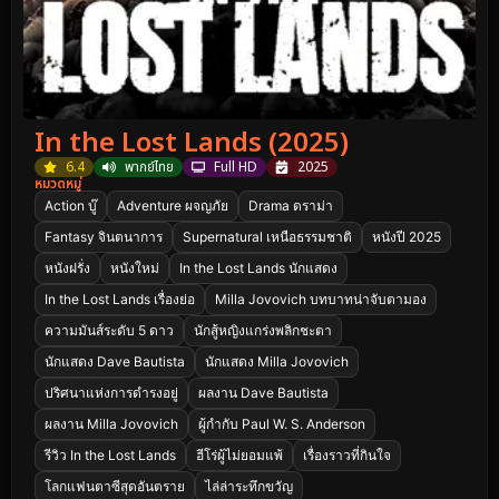
In the Lost Lands (2025)
6.4
พากย์ไทย
Full HD
2025
หมวดหมู่
Action บู๊
Adventure ผจญภัย
Drama ดราม่า
Fantasy จินตนาการ
Supernatural เหนือธรรมชาติ
หนังปี 2025
หนังฝรั่ง
หนังใหม่
In the Lost Lands นักแสดง
In the Lost Lands เรื่องย่อ
Milla Jovovich บทบาทน่าจับตามอง
ความมันส์ระดับ 5 ดาว
นักสู้หญิงแกร่งพลิกชะตา
นักแสดง Dave Bautista
นักแสดง Milla Jovovich
ปริศนาแห่งการดำรงอยู่
ผลงาน Dave Bautista
ผลงาน Milla Jovovich
ผู้กำกับ Paul W. S. Anderson
รีวิว In the Lost Lands
ฮีโร่ผู้ไม่ยอมแพ้
เรื่องราวที่กินใจ
โลกแฟนตาซีสุดอันตราย
ไล่ล่าระทึกขวัญ