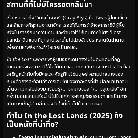
สถานที่ที่ไม่มีใครรอดกลับมา
เรื่องราวเล่าถึง
“เกรย์ เอลิซ”
(Gray Alys) มือสังหารผู้โดดเดี่ยว
และร้ายกาจที่สุดในอาณาจักร เธอได้รับการว่าจ้างจากราชินีผู้สิ้น
หวังในการรักษาความงามและอำนาจไว้ให้เดินทางไปยัง ‘Lost
Lands’ ดินแดนที่ถูกสาปและเต็มไปด้วยสัตว์ประหลาดในตำนาน
เพื่อตามหาพลังที่จะทำให้เธอเป็นอมตะ
In the Lost Lands
พาผู้ชมออกเดินทางไปในดินแดนที่กฎ
เกณฑ์แห่งธรรมชาติใช้ไม่ได้ผล ตลอดการเดินทาง เกรย์ เอลิซ ต้อง
เผชิญหน้ากับทั้งมิตรและศัตรูที่ไม่ใช่มนุษย์ ความน่าสนใจของ
หนังคือการสะท้อนถึงการเติบโตของตัวละครที่ผ่านโลกมามากจน
เย็นชา แต่กลับต้องมาเรียนรู้ความหมายของ “ความสูญเสีย” อีก
ครั้งในดินแดนแห่งนี้ นี่ไม่ใช่แค่การผจญภัยธรรมดา แต่เป็นการ
เดินทางเข้าสู่ส่วนลึกของจิตใจที่เต็มไปด้วยบาดแผล
ทำไม In the Lost Lands (2025) ถึง
เป็นหนังที่น่าทึ่ง?
โลกทัศน์ที่แปลกใหม่และน่าสะพรึง:
ดินแดน Lost Lands