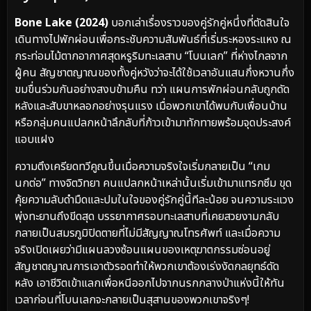
Bone Lake (2024)
บอกเล่าเรื่องราวของคู่รักคู่หนึ่งที่ตัดสินใจ
เดินทางไปพักผ่อนเพื่อกระชับความสัมพันธ์ที่เริ่มระหองระแหง ณ
กระท่อมไม้ตากอากาศสุดหรูริมทะเลสาบ “โบนเลก” ที่ห่างไกลจาก
ผู้คน สัญชาตญาณของทั้งคู่หวังว่าจะได้ใช้เวลาอันแสนกึ่งหวานกึ่ง
ขมขื่นร่วมกันอย่างสงบข้ามคืน ทว่า แผนการพักผ่อนกลับถูกดัด
หลังและสับขาหลอกอย่างรุนแรง เมื่อพวกเขาได้พบกับเพื่อนบ้าน
หรือกลุ่มคนแปลกหน้าลึกลับที่ก้าวเข้ามาทักทายพร้อมจุดประสงค์
แอบแฝง
ความตึงเครียดทวีคูณขึ้นเมื่อความจริงใจเริ่มกลายเป็น “เกม
นกต่อ” ทางจิตวิทยา คนแปลกหน้าเหล่านั้นเริ่มเข้ามาแทรกซึม ขุด
คุ้ยความลับดำมืดและปมในใจของคู่รักคู่นี้ทีละน้อย จนความระแวง
พุ่งทะยานถึงขีดสุด บรรยากาศรอบทะเลสาบที่เคยสวยงามกลับ
กลายเป็นสมรภูมิปิดตายที่ไม่มีสัญญาณโทรศัพท์ และเมื่อความ
จริงเปิดเผยว่ามีแผนลวงซ้อนแผนของเหตุฆาตกรรมซ่อนอยู่
สัญชาตญาณการเอาตัวรอดทำให้พวกเขาต้องเร่งงัดกลยุทธ์ดัด
หลัง เอาชีวิตเข้าแลกเพื่อหนีออกไปจากนรกกลางป่าแห่งนี้ให้ทัน
เวลาก่อนที่โบนเลกจะกลายเป็นสุสานของพวกเขาจริงๆ!