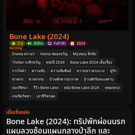
Bone Lake (2024)
5.6
ซับไทย
Full HD
2024
หมวดหมู่
Drama ดราม่า
Horror สยองขวัญ
Mystery ลึกลับ
Thriller ระทึกขวัญ
หนังปี 2024
Bone Lake 2024 เต็มเรื่อง
การไล่ล่า
ความลับ
ความสัมพันธ์
ความหวาดระแวง
คู่รัก
ฆาตกร
ฆาตกรรม
บ้านพักตากอากาศ
บ้านพักริมทะเลสาบ
ปมปริศนา
รีวิว Bone Lake
หนัง Bone Lake 2024
หลอกลวง
เกมจิตวิทยา
เอาชีวิตรอด
เนื้อเรื่องย่อ
Bone Lake (2024): ทริปพักผ่อนนรก
แผนลวงซ้อนแผนกลางป่าลึก และ