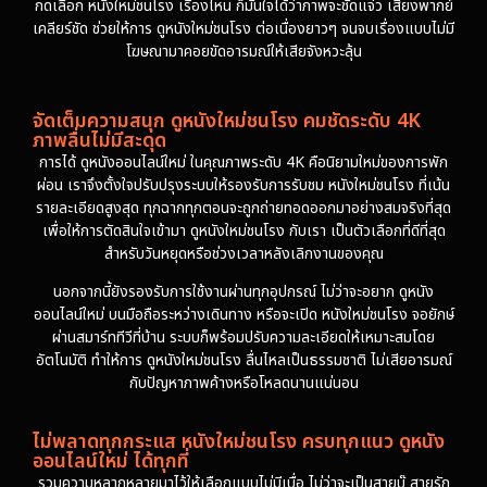
กดเลือก หนังใหม่ชนโรง เรื่องไหน ก็มั่นใจได้ว่าภาพจะชัดแจ๋ว เสียงพากย์
เคลียร์ชัด ช่วยให้การ ดูหนังใหม่ชนโรง ต่อเนื่องยาวๆ จนจบเรื่องแบบไม่มี
โฆษณามาคอยขัดอารมณ์ให้เสียจังหวะลุ้น
จัดเต็มความสนุก ดูหนังใหม่ชนโรง คมชัดระดับ 4K
ภาพลื่นไม่มีสะดุด
การได้ ดูหนังออนไลน์ใหม่ ในคุณภาพระดับ 4K คือนิยามใหม่ของการพัก
ผ่อน เราจึงตั้งใจปรับปรุงระบบให้รองรับการรับชม หนังใหม่ชนโรง ที่เน้น
รายละเอียดสูงสุด ทุกฉากทุกตอนจะถูกถ่ายทอดออกมาอย่างสมจริงที่สุด
เพื่อให้การตัดสินใจเข้ามา ดูหนังใหม่ชนโรง กับเรา เป็นตัวเลือกที่ดีที่สุด
สำหรับวันหยุดหรือช่วงเวลาหลังเลิกงานของคุณ
นอกจากนี้ยังรองรับการใช้งานผ่านทุกอุปกรณ์ ไม่ว่าจะอยาก ดูหนัง
ออนไลน์ใหม่ บนมือถือระหว่างเดินทาง หรือจะเปิด หนังใหม่ชนโรง จอยักษ์
ผ่านสมาร์ททีวีที่บ้าน ระบบก็พร้อมปรับความละเอียดให้เหมาะสมโดย
อัตโนมัติ ทำให้การ ดูหนังใหม่ชนโรง ลื่นไหลเป็นธรรมชาติ ไม่เสียอารมณ์
กับปัญหาภาพค้างหรือโหลดนานแน่นอน
ไม่พลาดทุกกระแส หนังใหม่ชนโรง ครบทุกแนว ดูหนัง
ออนไลน์ใหม่ ได้ทุกที่
รวมความหลากหลายมาไว้ให้เลือกแบบไม่มีเบื่อ ไม่ว่าจะเป็นสายบู๊ สายรัก