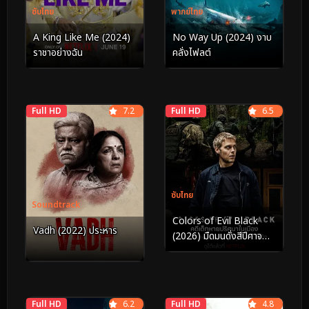
ซับไทย
พากย์ไทย
A King Like Me (2024)
No Way Up (2024) งาบ
ราชาอย่างฉัน
คลั่งไฟลต์
Full HD
7.2
Full HD
6.5
ซับไทย
Soundtrack
Colors of Evil Black
Vadh (2022) ประหาร
(2026) มืดมนดั่งสีปีศาจ
เมืองสีดำ
Full HD
6.2
Full HD
4.8