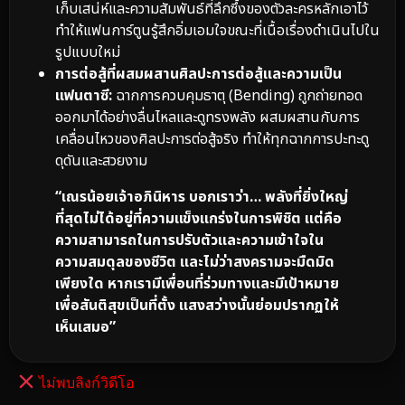
เก็บเสน่ห์และความสัมพันธ์ที่ลึกซึ้งของตัวละครหลักเอาไว้
ทำให้แฟนการ์ตูนรู้สึกอิ่มเอมใจขณะที่เนื้อเรื่องดำเนินไปใน
รูปแบบใหม่
การต่อสู้ที่ผสมผสานศิลปะการต่อสู้และความเป็น
แฟนตาซี:
ฉากการควบคุมธาตุ (Bending) ถูกถ่ายทอด
ออกมาได้อย่างลื่นไหลและดูทรงพลัง ผสมผสานกับการ
เคลื่อนไหวของศิลปะการต่อสู้จริง ทำให้ทุกฉากการปะทะดู
ดุดันและสวยงาม
“เณรน้อยเจ้าอภินิหาร บอกเราว่า… พลังที่ยิ่งใหญ่
ที่สุดไม่ได้อยู่ที่ความแข็งแกร่งในการพิชิต แต่คือ
ความสามารถในการปรับตัวและความเข้าใจใน
ความสมดุลของชีวิต และไม่ว่าสงครามจะมืดมิด
เพียงใด หากเรามีเพื่อนที่ร่วมทางและมีเป้าหมาย
เพื่อสันติสุขเป็นที่ตั้ง แสงสว่างนั้นย่อมปรากฏให้
เห็นเสมอ”
ไม่พบลิงก์วิดีโอ