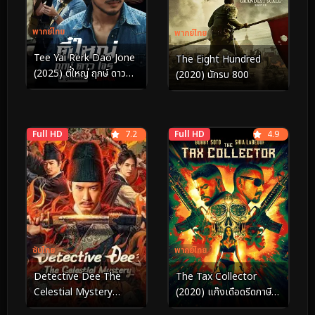
พากย์ไทย
พากย์ไทย
Tee Yai Rerk Dao Jone
The Eight Hundred
(2025) ตี๋ใหญ่ ฤกษ์ ดาว
(2020) นักรบ 800
โจร
Full HD
7.2
Full HD
4.9
พากย์ไทย
ซับไทย
The Tax Collector
Detective Dee The
(2020) แก๊งเดือดรีดภาษี
Celestial Mystery
เลือด
(2025) ตี๋เหรินเจี๋ย คดีลับ