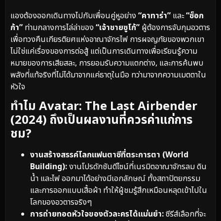
แองต้องออกเดินทางไปกับเพื่อนคู่หูอย่าง
“คาทาร่า”
และ
“ซ็อก
ก้า”
ท่ามกลางการไล่ล่าของ
“เจ้าชายซูโก้”
ผู้ต้องการจับกุมอวตาร
เพื่อทวงคืนเกียรติยศแห่งอาณาจักรไฟ การผจญภัยของพวกเขา
ไม่ใช่แค่เรื่องของการต่อสู้ แต่เป็นการเดินทางเพื่อเรียนรู้ความ
หมายของการเสียสละ, การยอมรับความแตกต่าง, และการค้นพบ
พลังที่แท้จริงที่ไม่ได้มาจากแค่ธาตุในมือ ทว่ามาจากความเมตตาใน
หัวใจ
ทำไม Avatar: The Last Airbender
(2024) ถึงเป็นผลงานที่ควรค่าแก่การ
ชม?
งานสร้างสรรค์โลกแฟนตาซีที่ตระการตา (World
Building):
งานโปรดักชันดีไซน์ที่เนรมิตอาณาจักรลม ดิน
น้ำ และไฟ ออกมาได้อย่างมีเอกลักษณ์ ทั้งสถาปัตยกรรม
และการออกแบบเสื้อผ้า ทำให้ผู้ชมรู้สึกเหมือนหลุดเข้าไปใน
โลกของอวตารจริงๆ
การถ่ายทอดหัวใจของตัวละครได้แม่นยำ:
ซีรีส์เลือกที่จะ