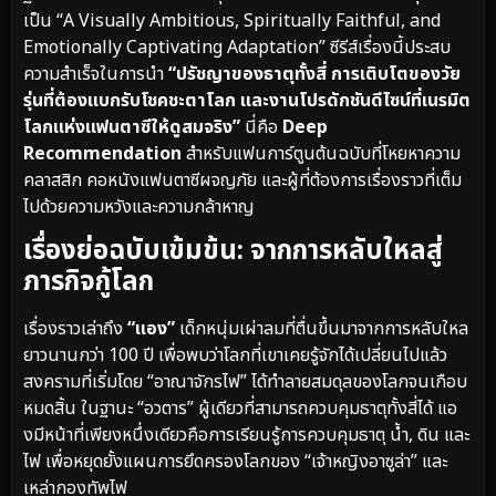
เป็น “A Visually Ambitious, Spiritually Faithful, and
Emotionally Captivating Adaptation” ซีรีส์เรื่องนี้ประสบ
ความสำเร็จในการนำ
“ปรัชญาของธาตุทั้งสี่ การเติบโตของวัย
รุ่นที่ต้องแบกรับโชคชะตาโลก และงานโปรดักชันดีไซน์ที่เนรมิต
โลกแห่งแฟนตาซีให้ดูสมจริง”
นี่คือ
Deep
Recommendation
สำหรับแฟนการ์ตูนต้นฉบับที่โหยหาความ
คลาสสิก คอหนังแฟนตาซีผจญภัย และผู้ที่ต้องการเรื่องราวที่เต็ม
ไปด้วยความหวังและความกล้าหาญ
เรื่องย่อฉบับเข้มข้น: จากการหลับใหลสู่
ภารกิจกู้โลก
เรื่องราวเล่าถึง
“แอง”
เด็กหนุ่มเผ่าลมที่ตื่นขึ้นมาจากการหลับใหล
ยาวนานกว่า 100 ปี เพื่อพบว่าโลกที่เขาเคยรู้จักได้เปลี่ยนไปแล้ว
สงครามที่เริ่มโดย “อาณาจักรไฟ” ได้ทำลายสมดุลของโลกจนเกือบ
หมดสิ้น ในฐานะ “อวตาร” ผู้เดียวที่สามารถควบคุมธาตุทั้งสี่ได้ แอ
งมีหน้าที่เพียงหนึ่งเดียวคือการเรียนรู้การควบคุมธาตุ น้ำ, ดิน และ
ไฟ เพื่อหยุดยั้งแผนการยึดครองโลกของ “เจ้าหญิงอาซูล่า” และ
เหล่ากองทัพไฟ