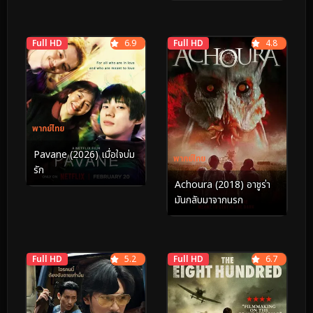
อมตะ
Full HD
6.9
Full HD
4.8
พากย์ไทย
Pavane (2026) เมื่อใจบ่ม
พากย์ไทย
รัก
Achoura (2018) อาชูร่า
มันกลับมาจากนรก
Full HD
5.2
Full HD
6.7