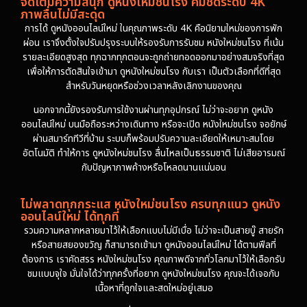
จัดเต็มความสนุก ดูหนังใหม่ชนโรง คมชัดระดับ 4K
ภาพลื่นไม่มีสะดุด
การได้ ดูหนังออนไลน์ใหม่ ในคุณภาพระดับ 4K คือนิยามใหม่ของการพัก
ผ่อน เราจึงตั้งใจปรับปรุงระบบให้รองรับการรับชม หนังใหม่ชนโรง ที่เน้น
รายละเอียดสูงสุด ทุกฉากทุกตอนจะถูกถ่ายทอดออกมาอย่างสมจริงที่สุด
เพื่อให้การตัดสินใจเข้ามา ดูหนังใหม่ชนโรง กับเรา เป็นตัวเลือกที่ดีที่สุด
สำหรับวันหยุดหรือช่วงเวลาหลังเลิกงานของคุณ
นอกจากนี้ยังรองรับการใช้งานผ่านทุกอุปกรณ์ ไม่ว่าจะอยาก ดูหนัง
ออนไลน์ใหม่ บนมือถือระหว่างเดินทาง หรือจะเปิด หนังใหม่ชนโรง จอยักษ์
ผ่านสมาร์ททีวีที่บ้าน ระบบก็พร้อมปรับความละเอียดให้เหมาะสมโดย
อัตโนมัติ ทำให้การ ดูหนังใหม่ชนโรง ลื่นไหลเป็นธรรมชาติ ไม่เสียอารมณ์
กับปัญหาภาพค้างหรือโหลดนานแน่นอน
ไม่พลาดทุกกระแส หนังใหม่ชนโรง ครบทุกแนว ดูหนัง
ออนไลน์ใหม่ ได้ทุกที่
รวมความหลากหลายมาไว้ให้เลือกแบบไม่มีเบื่อ ไม่ว่าจะเป็นสายบู๊ สายรัก
หรือสายสยองขวัญ ก็สามารถเข้ามา ดูหนังออนไลน์ใหม่ ได้ตามฟีลที่
ต้องการ เราคัดสรร หนังใหม่ชนโรง คุณภาพดีจากทั่วโลกมาไว้ให้เลือกรับ
ชมแบบจุใจ มั่นใจได้ว่าทุกครั้งที่อยาก ดูหนังใหม่ชนโรง คุณจะได้เจอกับ
เนื้อหาที่ถูกใจและสดใหม่อยู่เสมอ