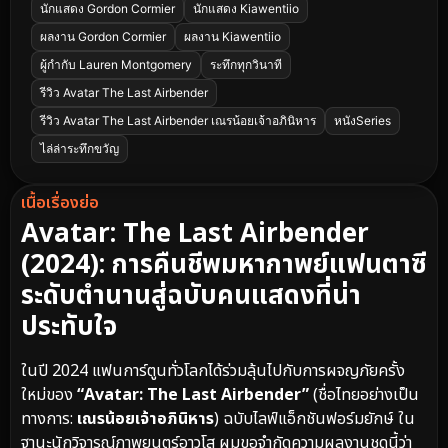
นักแสดง Gordon Cormier
นักแสดง Kiawentiio
ผลงาน Gordon Cormier
ผลงาน Kiawentiio
ผู้กำกับ Lauren Montgomery
ระทึกทุกวินาที
รีวิว Avatar The Last Airbender
รีวิว Avatar The Last Airbender เณรน้อยเจ้าอภินิหาร
หนังSeries
ไล่ล่าระทึกขวัญ
เนื้อเรื่องย่อ
Avatar: The Last Airbender
(2024): การคืนชีพมหากาพย์แฟนตาซี
ระดับตำนานสู่ฉบับคนแสดงที่น่า
ประทับใจ
ในปี 2024 แฟนการ์ตูนทั่วโลกได้ร่วมลุ้นไปกับการผจญภัยครั้ง
ใหม่ของ
“Avatar: The Last Airbender”
(ชื่อไทยอย่างเป็น
ทางการ:
เณรน้อยเจ้าอภินิหาร
) ฉบับไลฟ์แอ็กชันฟอร์มยักษ์ ใน
ฐานะนักวิจารณ์ภาพยนตร์อาวุโส ผมขอจำกัดความผลงานชุดนี้ว่า