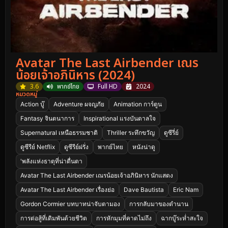
Avatar The Last Airbender เณร
น้อยเจ้าอภินิหาร (2024)
3.6
พากย์ไทย
Full HD
2024
หมวดหมู่
Action บู๊
Adventure ผจญภัย
Animation การ์ตูน
Fantasy จินตนาการ
Inspirational แรงบันดาลใจ
Supernatural เหนือธรรมชาติ
Thriller ระทึกขวัญ
ดูซีรี่ย์
ดูซีรีย์ Netflix
ดูซีรีย์ฝรั่ง
พากย์ไทย
หนังน่าดู
'พลังแห่งธาตุที่น่าตื่นตา
Avatar The Last Airbender เณรน้อยเจ้าอภินิหาร นักแสดง
Avatar The Last Airbender เรื่องย่อ
Dave Bautista
Eric Nam
Gordon Cormier บทบาทน่าจับตามอง
การกลับมาของตำนาน
การต่อสู้ที่เดิมพันด้วยชีวิต
การหักมุมที่คาดไม่ถึง
ฉากบู๊ระห่ำสะใจ