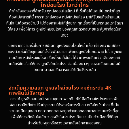
ใหม่ชนโรง ไวกว่าใคร
ถ้ากำลังมองหาที่สำหรับ ดูหนังออนไลน์ใหม่ ที่เชื่อถือได้และอัปเดตไวที่สุด
ต้องไม่พลาดที่นี่ เพราะเราส่งตรง หนังใหม่ชนโรง มาให้รับชมถึงบ้านแบบ
ทันใจ ไม่ต้องรอข้ามปี ไม่ต้องหาแผ่นให้ยุ่งยาก ทุกเรื่องที่เป็นกระแสเราจัดมา
ให้ครบ เพื่อให้การ ดูหนังใหม่ชนโรง ของคุณสะดวกสบายและคุ้มค่าที่สุดในที่
เดียว
นอกจากความเร็วในการอัปเดต ดูหนังออนไลน์ใหม่ แล้ว เรื่องความเสถียร
ของตัวเล่นก็คือจุดเด่นที่ตั้งใจพัฒนามาเพื่อคนดูหนังโดยเฉพาะ ไม่ว่าคุณจะ
กดเลือก หนังใหม่ชนโรง เรื่องไหน ก็มั่นใจได้ว่าภาพจะชัดแจ๋ว เสียงพากย์
เคลียร์ชัด ช่วยให้การ ดูหนังใหม่ชนโรง ต่อเนื่องยาวๆ จนจบเรื่องแบบไม่มี
โฆษณามาคอยขัดอารมณ์ให้เสียจังหวะลุ้น
จัดเต็มความสนุก ดูหนังใหม่ชนโรง คมชัดระดับ 4K
ภาพลื่นไม่มีสะดุด
การได้ ดูหนังออนไลน์ใหม่ ในคุณภาพระดับ 4K คือนิยามใหม่ของการพัก
ผ่อน เราจึงตั้งใจปรับปรุงระบบให้รองรับการรับชม หนังใหม่ชนโรง ที่เน้น
รายละเอียดสูงสุด ทุกฉากทุกตอนจะถูกถ่ายทอดออกมาอย่างสมจริงที่สุด
เพื่อให้การตัดสินใจเข้ามา ดูหนังใหม่ชนโรง กับเรา เป็นตัวเลือกที่ดีที่สุด
สำหรับวันหยุดหรือช่วงเวลาหลังเลิกงานของคุณ