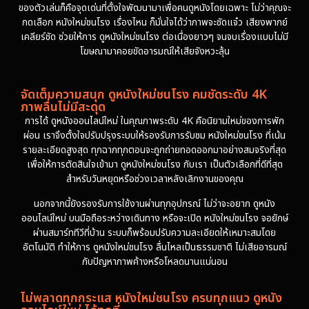
ของตัวเล่นก็คือจุดเด่นที่ตั้งใจพัฒนามาเพื่อคนดูหนังโดยเฉพาะ ไม่ว่าคุณจะ
กดเลือก หนังใหม่ชนโรง เรื่องไหน ก็มั่นใจได้ว่าภาพจะชัดแจ๋ว เสียงพากย์
เคลียร์ชัด ช่วยให้การ ดูหนังใหม่ชนโรง ต่อเนื่องยาวๆ จนจบเรื่องแบบไม่มี
โฆษณามาคอยขัดอารมณ์ให้เสียจังหวะลุ้น
จัดเต็มความสนุก ดูหนังใหม่ชนโรง คมชัดระดับ 4K
ภาพลื่นไม่มีสะดุด
การได้ ดูหนังออนไลน์ใหม่ ในคุณภาพระดับ 4K คือนิยามใหม่ของการพัก
ผ่อน เราจึงตั้งใจปรับปรุงระบบให้รองรับการรับชม หนังใหม่ชนโรง ที่เน้น
รายละเอียดสูงสุด ทุกฉากทุกตอนจะถูกถ่ายทอดออกมาอย่างสมจริงที่สุด
เพื่อให้การตัดสินใจเข้ามา ดูหนังใหม่ชนโรง กับเรา เป็นตัวเลือกที่ดีที่สุด
สำหรับวันหยุดหรือช่วงเวลาหลังเลิกงานของคุณ
นอกจากนี้ยังรองรับการใช้งานผ่านทุกอุปกรณ์ ไม่ว่าจะอยาก ดูหนัง
ออนไลน์ใหม่ บนมือถือระหว่างเดินทาง หรือจะเปิด หนังใหม่ชนโรง จอยักษ์
ผ่านสมาร์ททีวีที่บ้าน ระบบก็พร้อมปรับความละเอียดให้เหมาะสมโดย
อัตโนมัติ ทำให้การ ดูหนังใหม่ชนโรง ลื่นไหลเป็นธรรมชาติ ไม่เสียอารมณ์
กับปัญหาภาพค้างหรือโหลดนานแน่นอน
ไม่พลาดทุกกระแส หนังใหม่ชนโรง ครบทุกแนว ดูหนัง