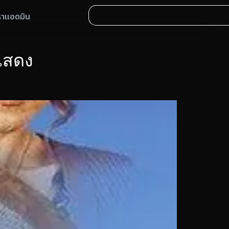
หาแอดมิน
กแสดง