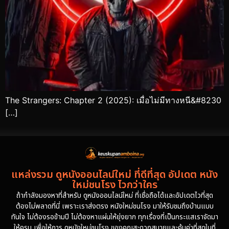
The Strangers: Chapter 2 (2025): เมื่อไม่มีทางหนี&#8230
[…]
แหล่งรวม ดูหนังออนไลน์ใหม่ ที่ดีที่สุด อัปเดต หนัง
ใหม่ชนโรง ไวกว่าใคร
ถ้ากำลังมองหาที่สำหรับ ดูหนังออนไลน์ใหม่ ที่เชื่อถือได้และอัปเดตไวที่สุด
ต้องไม่พลาดที่นี่ เพราะเราส่งตรง หนังใหม่ชนโรง มาให้รับชมถึงบ้านแบบ
ทันใจ ไม่ต้องรอข้ามปี ไม่ต้องหาแผ่นให้ยุ่งยาก ทุกเรื่องที่เป็นกระแสเราจัดมา
ให้ครบ เพื่อให้การ ดูหนังใหม่ชนโรง ของคุณสะดวกสบายและคุ้มค่าที่สุดในที่