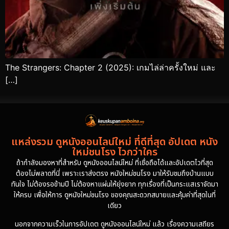
The Strangers: Chapter 2 (2025): เกมไล่ล่าครั้งใหม่ และ
[…]
แหล่งรวม ดูหนังออนไลน์ใหม่ ที่ดีที่สุด อัปเดต หนัง
ใหม่ชนโรง ไวกว่าใคร
ถ้ากำลังมองหาที่สำหรับ ดูหนังออนไลน์ใหม่ ที่เชื่อถือได้และอัปเดตไวที่สุด
ต้องไม่พลาดที่นี่ เพราะเราส่งตรง หนังใหม่ชนโรง มาให้รับชมถึงบ้านแบบ
ทันใจ ไม่ต้องรอข้ามปี ไม่ต้องหาแผ่นให้ยุ่งยาก ทุกเรื่องที่เป็นกระแสเราจัดมา
ให้ครบ เพื่อให้การ ดูหนังใหม่ชนโรง ของคุณสะดวกสบายและคุ้มค่าที่สุดในที่
เดียว
นอกจากความเร็วในการอัปเดต ดูหนังออนไลน์ใหม่ แล้ว เรื่องความเสถียร