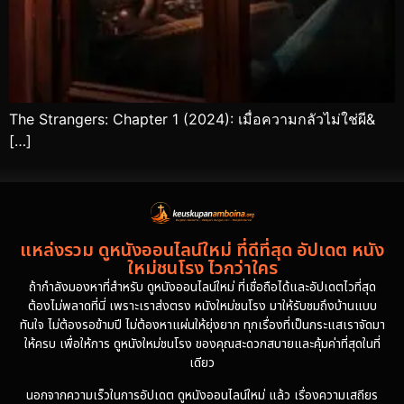
The Strangers: Chapter 1 (2024): เมื่อความกลัวไม่ใช่ผี&
[…]
แหล่งรวม ดูหนังออนไลน์ใหม่ ที่ดีที่สุด อัปเดต หนัง
ใหม่ชนโรง ไวกว่าใคร
ถ้ากำลังมองหาที่สำหรับ ดูหนังออนไลน์ใหม่ ที่เชื่อถือได้และอัปเดตไวที่สุด
ต้องไม่พลาดที่นี่ เพราะเราส่งตรง หนังใหม่ชนโรง มาให้รับชมถึงบ้านแบบ
ทันใจ ไม่ต้องรอข้ามปี ไม่ต้องหาแผ่นให้ยุ่งยาก ทุกเรื่องที่เป็นกระแสเราจัดมา
ให้ครบ เพื่อให้การ ดูหนังใหม่ชนโรง ของคุณสะดวกสบายและคุ้มค่าที่สุดในที่
เดียว
นอกจากความเร็วในการอัปเดต ดูหนังออนไลน์ใหม่ แล้ว เรื่องความเสถียร