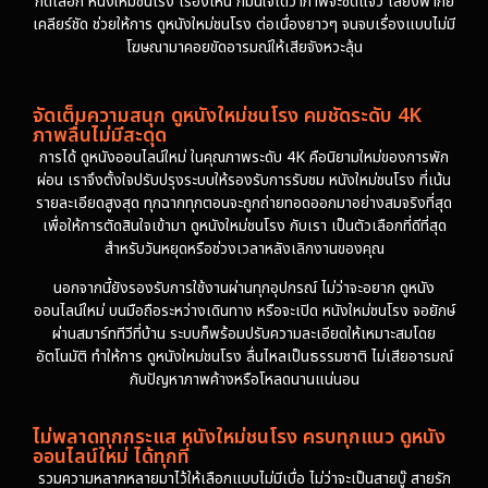
กดเลือก หนังใหม่ชนโรง เรื่องไหน ก็มั่นใจได้ว่าภาพจะชัดแจ๋ว เสียงพากย์
เคลียร์ชัด ช่วยให้การ ดูหนังใหม่ชนโรง ต่อเนื่องยาวๆ จนจบเรื่องแบบไม่มี
โฆษณามาคอยขัดอารมณ์ให้เสียจังหวะลุ้น
จัดเต็มความสนุก ดูหนังใหม่ชนโรง คมชัดระดับ 4K
ภาพลื่นไม่มีสะดุด
การได้ ดูหนังออนไลน์ใหม่ ในคุณภาพระดับ 4K คือนิยามใหม่ของการพัก
ผ่อน เราจึงตั้งใจปรับปรุงระบบให้รองรับการรับชม หนังใหม่ชนโรง ที่เน้น
รายละเอียดสูงสุด ทุกฉากทุกตอนจะถูกถ่ายทอดออกมาอย่างสมจริงที่สุด
เพื่อให้การตัดสินใจเข้ามา ดูหนังใหม่ชนโรง กับเรา เป็นตัวเลือกที่ดีที่สุด
สำหรับวันหยุดหรือช่วงเวลาหลังเลิกงานของคุณ
นอกจากนี้ยังรองรับการใช้งานผ่านทุกอุปกรณ์ ไม่ว่าจะอยาก ดูหนัง
ออนไลน์ใหม่ บนมือถือระหว่างเดินทาง หรือจะเปิด หนังใหม่ชนโรง จอยักษ์
ผ่านสมาร์ททีวีที่บ้าน ระบบก็พร้อมปรับความละเอียดให้เหมาะสมโดย
อัตโนมัติ ทำให้การ ดูหนังใหม่ชนโรง ลื่นไหลเป็นธรรมชาติ ไม่เสียอารมณ์
กับปัญหาภาพค้างหรือโหลดนานแน่นอน
ไม่พลาดทุกกระแส หนังใหม่ชนโรง ครบทุกแนว ดูหนัง
ออนไลน์ใหม่ ได้ทุกที่
รวมความหลากหลายมาไว้ให้เลือกแบบไม่มีเบื่อ ไม่ว่าจะเป็นสายบู๊ สายรัก