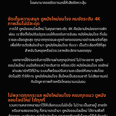
โฆษณามาคอยขัดอารมณ์ให้เสียจังหวะลุ้น
จัดเต็มความสนุก ดูหนังใหม่ชนโรง คมชัดระดับ 4K
ภาพลื่นไม่มีสะดุด
การได้ ดูหนังออนไลน์ใหม่ ในคุณภาพระดับ 4K คือนิยามใหม่ของการพัก
ผ่อน เราจึงตั้งใจปรับปรุงระบบให้รองรับการรับชม หนังใหม่ชนโรง ที่เน้น
รายละเอียดสูงสุด ทุกฉากทุกตอนจะถูกถ่ายทอดออกมาอย่างสมจริงที่สุด
เพื่อให้การตัดสินใจเข้ามา ดูหนังใหม่ชนโรง กับเรา เป็นตัวเลือกที่ดีที่สุด
สำหรับวันหยุดหรือช่วงเวลาหลังเลิกงานของคุณ
นอกจากนี้ยังรองรับการใช้งานผ่านทุกอุปกรณ์ ไม่ว่าจะอยาก ดูหนัง
ออนไลน์ใหม่ บนมือถือระหว่างเดินทาง หรือจะเปิด หนังใหม่ชนโรง จอยักษ์
ผ่านสมาร์ททีวีที่บ้าน ระบบก็พร้อมปรับความละเอียดให้เหมาะสมโดย
อัตโนมัติ ทำให้การ ดูหนังใหม่ชนโรง ลื่นไหลเป็นธรรมชาติ ไม่เสียอารมณ์
กับปัญหาภาพค้างหรือโหลดนานแน่นอน
ไม่พลาดทุกกระแส หนังใหม่ชนโรง ครบทุกแนว ดูหนัง
ออนไลน์ใหม่ ได้ทุกที่
รวมความหลากหลายมาไว้ให้เลือกแบบไม่มีเบื่อ ไม่ว่าจะเป็นสายบู๊ สายรัก
หรือสายสยองขวัญ ก็สามารถเข้ามา ดูหนังออนไลน์ใหม่ ได้ตามฟีลที่